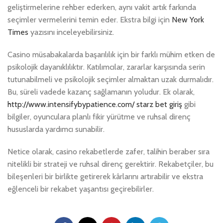
geliştirmelerine rehber ederken, aynı vakit artık farkında
seçimler vermelerini temin eder. Ekstra bilgi için
New York
Times
yazısını inceleyebilirsiniz.
Casino müsabakalarda başarılılık için bir farklı mühim etken de
psikolojik dayanıklılıktır. Katılımcılar, zararlar karşısında serin
tutunabilmeli ve psikolojik seçimler almaktan uzak durmalıdır.
Bu, süreli vadede kazanç sağlamanın yoludur. Ek olarak,
http://www.intensifybypatience.com/ starz bet giriş
gibi
bilgiler, oyunculara planlı fikir yürütme ve ruhsal direnç
hususlarda yardımcı sunabilir.
Netice olarak, casino rekabetlerde zafer, talihin beraber sıra
nitelikli bir strateji ve ruhsal direnç gerektirir. Rekabetçiler, bu
bileşenleri bir birlikte getirerek kârlarını artırabilir ve ekstra
eğlenceli bir rekabet yaşantısı geçirebilirler.