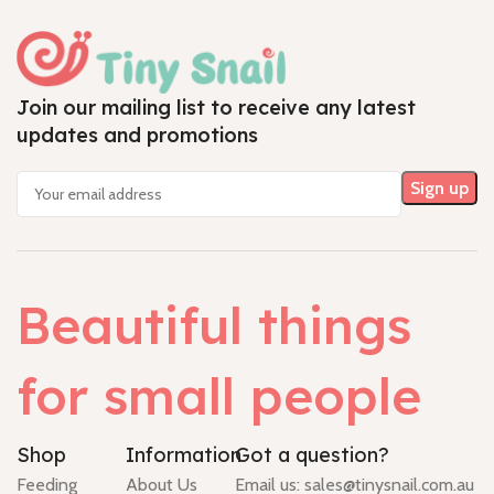
Join our mailing list to receive any latest
updates and promotions
Beautiful things
for small people
Shop
Information
Got a question?
Feeding
About Us
Email us:
sales@tinysnail.com.au