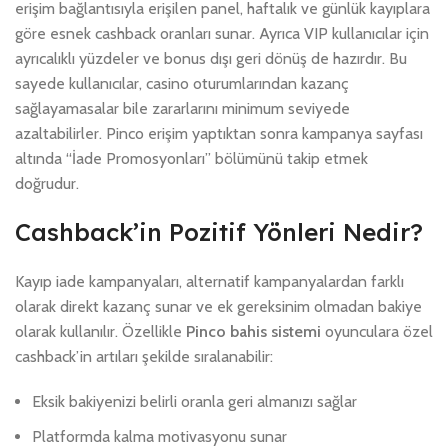
erişim bağlantısıyla erişilen panel, haftalık ve günlük kayıplara
göre esnek cashback oranları sunar. Ayrıca VIP kullanıcılar için
ayrıcalıklı yüzdeler ve bonus dışı geri dönüş de hazırdır. Bu
sayede kullanıcılar, casino oturumlarından kazanç
sağlayamasalar bile zararlarını minimum seviyede
azaltabilirler. Pinco erişim yaptıktan sonra kampanya sayfası
altında “İade Promosyonları” bölümünü takip etmek
doğrudur.
Cashback’in Pozitif Yönleri Nedir?
Kayıp iade kampanyaları, alternatif kampanyalardan farklı
olarak direkt kazanç sunar ve ek gereksinim olmadan bakiye
olarak kullanılır. Özellikle
Pinco bahis sistemi
oyunculara özel
cashback’in artıları şekilde sıralanabilir:
Eksik bakiyenizi belirli oranla geri almanızı sağlar
Platformda kalma motivasyonu sunar