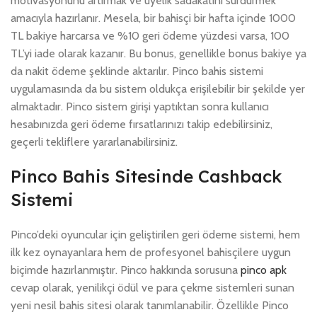
motivasyonunu artırmak ve üyelik sadakatini sürdürmek
amacıyla hazırlanır. Mesela, bir bahisçi bir hafta içinde 1000
TL bakiye harcarsa ve %10 geri ödeme yüzdesi varsa, 100
TL’yi iade olarak kazanır. Bu bonus, genellikle bonus bakiye ya
da nakit ödeme şeklinde aktarılır. Pinco bahis sistemi
uygulamasında da bu sistem oldukça erişilebilir bir şekilde yer
almaktadır. Pinco sistem girişi yaptıktan sonra kullanıcı
hesabınızda geri ödeme fırsatlarınızı takip edebilirsiniz,
geçerli tekliflere yararlanabilirsiniz.
Pinco Bahis Sitesinde Cashback
Sistemi
Pinco’deki oyuncular için geliştirilen geri ödeme sistemi, hem
ilk kez oynayanlara hem de profesyonel bahisçilere uygun
biçimde hazırlanmıştır. Pinco hakkında sorusuna
pinco apk
cevap olarak, yenilikçi ödül ve para çekme sistemleri sunan
yeni nesil bahis sitesi olarak tanımlanabilir. Özellikle Pinco