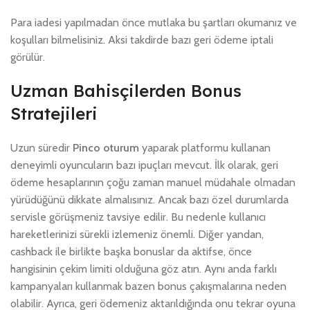
Para iadesi yapılmadan önce mutlaka bu şartları okumanız ve
koşulları bilmelisiniz. Aksi takdirde bazı geri ödeme iptali
görülür.
Uzman Bahisçilerden Bonus
Stratejileri
Uzun süredir
Pinco oturum
yaparak platformu kullanan
deneyimli oyuncuların bazı ipuçları mevcut. İlk olarak, geri
ödeme hesaplarının çoğu zaman manuel müdahale olmadan
yürüdüğünü dikkate almalısınız. Ancak bazı özel durumlarda
servisle görüşmeniz tavsiye edilir. Bu nedenle kullanıcı
hareketlerinizi sürekli izlemeniz önemli. Diğer yandan,
cashback ile birlikte başka bonuslar da aktifse, önce
hangisinin çekim limiti olduğuna göz atın. Aynı anda farklı
kampanyaları kullanmak bazen bonus çakışmalarına neden
olabilir. Ayrıca, geri ödemeniz aktarıldığında onu tekrar oyuna