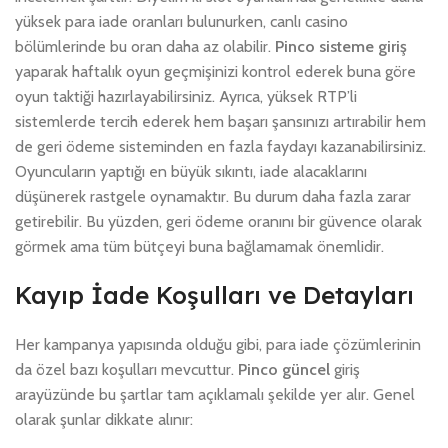
yüksek para iade oranları bulunurken, canlı casino
bölümlerinde bu oran daha az olabilir.
Pinco sisteme giriş
yaparak haftalık oyun geçmişinizi kontrol ederek buna göre
oyun taktiği hazırlayabilirsiniz. Ayrıca, yüksek RTP’li
sistemlerde tercih ederek hem başarı şansınızı artırabilir hem
de geri ödeme sisteminden en fazla faydayı kazanabilirsiniz.
Oyuncuların yaptığı en büyük sıkıntı, iade alacaklarını
düşünerek rastgele oynamaktır. Bu durum daha fazla zarar
getirebilir. Bu yüzden, geri ödeme oranını bir güvence olarak
görmek ama tüm bütçeyi buna bağlamamak önemlidir.
Kayıp İade Koşulları ve Detayları
Her kampanya yapısında olduğu gibi, para iade çözümlerinin
da özel bazı koşulları mevcuttur.
Pinco güncel
giriş
arayüzünde bu şartlar tam açıklamalı şekilde yer alır. Genel
olarak şunlar dikkate alınır: