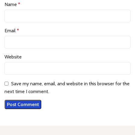
Name
*
Email
*
Website
Save my name, email, and website in this browser for the
next time I comment.