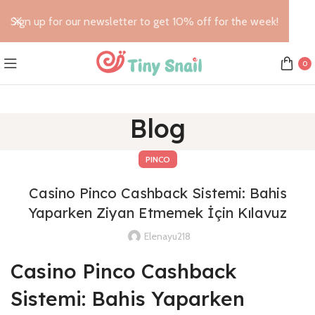
Sign up for our newsletter to get 10% off for the week!
0
Blog
PINCO
Casino Pinco Cashback Sistemi: Bahis
Yaparken Ziyan Etmemek İçin Kılavuz
Elenayu218
Casino Pinco Cashback
Sistemi: Bahis Yaparken