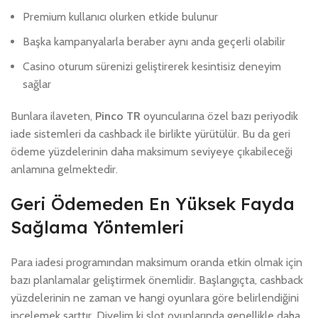
Premium kullanıcı olurken etkide bulunur
Başka kampanyalarla beraber aynı anda geçerli olabilir
Casino oturum sürenizi geliştirerek kesintisiz deneyim
sağlar
Bunlara ilaveten,
Pinco TR
oyuncularına özel bazı periyodik
iade sistemleri da cashback ile birlikte yürütülür. Bu da geri
ödeme yüzdelerinin daha maksimum seviyeye çıkabileceği
anlamına gelmektedir.
Geri Ödemeden En Yüksek Fayda
Sağlama Yöntemleri
Para iadesi programından maksimum oranda etkin olmak için
bazı planlamalar geliştirmek önemlidir. Başlangıçta, cashback
yüzdelerinin ne zaman ve hangi oyunlara göre belirlendiğini
incelemek şarttır. Diyelim ki slot oyunlarında genellikle daha