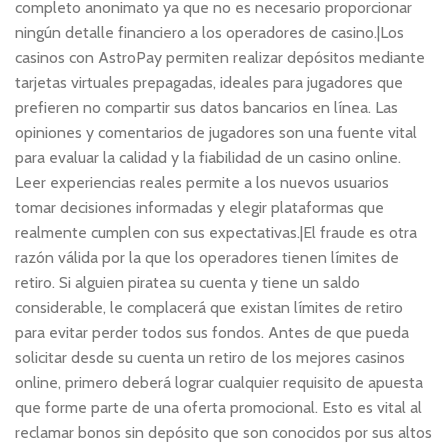
completo anonimato ya que no es necesario proporcionar
ningún detalle financiero a los operadores de casino.|Los
casinos con AstroPay permiten realizar depósitos mediante
tarjetas virtuales prepagadas, ideales para jugadores que
prefieren no compartir sus datos bancarios en línea. Las
opiniones y comentarios de jugadores son una fuente vital
para evaluar la calidad y la fiabilidad de un casino online.
Leer experiencias reales permite a los nuevos usuarios
tomar decisiones informadas y elegir plataformas que
realmente cumplen con sus expectativas.|El fraude es otra
razón válida por la que los operadores tienen límites de
retiro. Si alguien piratea su cuenta y tiene un saldo
considerable, le complacerá que existan límites de retiro
para evitar perder todos sus fondos. Antes de que pueda
solicitar desde su cuenta un retiro de los mejores casinos
online, primero deberá lograr cualquier requisito de apuesta
que forme parte de una oferta promocional. Esto es vital al
reclamar bonos sin depósito que son conocidos por sus altos