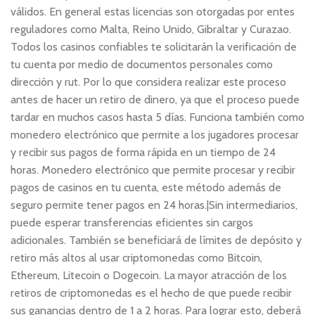
válidos. En general estas licencias son otorgadas por entes
reguladores como Malta, Reino Unido, Gibraltar y Curazao.
Todos los casinos confiables te solicitarán la verificación de
tu cuenta por medio de documentos personales como
dirección y rut. Por lo que considera realizar este proceso
antes de hacer un retiro de dinero, ya que el proceso puede
tardar en muchos casos hasta 5 días. Funciona también como
monedero electrónico que permite a los jugadores procesar
y recibir sus pagos de forma rápida en un tiempo de 24
horas. Monedero electrónico que permite procesar y recibir
pagos de casinos en tu cuenta, este método además de
seguro permite tener pagos en 24 horas.|Sin intermediarios,
puede esperar transferencias eficientes sin cargos
adicionales. También se beneficiará de límites de depósito y
retiro más altos al usar criptomonedas como Bitcoin,
Ethereum, Litecoin o Dogecoin. La mayor atracción de los
retiros de criptomonedas es el hecho de que puede recibir
sus ganancias dentro de 1 a 2 horas. Para lograr esto, deberá