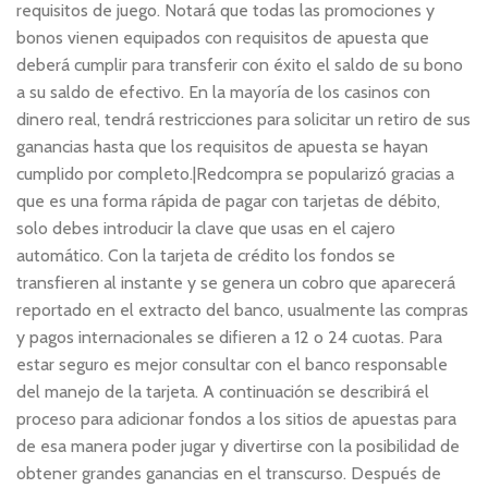
requisitos de juego. Notará que todas las promociones y
bonos vienen equipados con requisitos de apuesta que
deberá cumplir para transferir con éxito el saldo de su bono
a su saldo de efectivo. En la mayoría de los casinos con
dinero real, tendrá restricciones para solicitar un retiro de sus
ganancias hasta que los requisitos de apuesta se hayan
cumplido por completo.|Redcompra se popularizó gracias a
que es una forma rápida de pagar con tarjetas de débito,
solo debes introducir la clave que usas en el cajero
automático. Con la tarjeta de crédito los fondos se
transfieren al instante y se genera un cobro que aparecerá
reportado en el extracto del banco, usualmente las compras
y pagos internacionales se difieren a 12 o 24 cuotas. Para
estar seguro es mejor consultar con el banco responsable
del manejo de la tarjeta. A continuación se describirá el
proceso para adicionar fondos a los sitios de apuestas para
de esa manera poder jugar y divertirse con la posibilidad de
obtener grandes ganancias en el transcurso. Después de