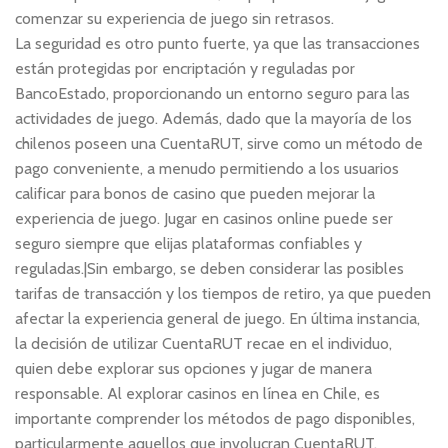
comenzar su experiencia de juego sin retrasos.
La seguridad es otro punto fuerte, ya que las transacciones
están protegidas por encriptación y reguladas por
BancoEstado, proporcionando un entorno seguro para las
actividades de juego. Además, dado que la mayoría de los
chilenos poseen una CuentaRUT, sirve como un método de
pago conveniente, a menudo permitiendo a los usuarios
calificar para bonos de casino que pueden mejorar la
experiencia de juego. Jugar en casinos online puede ser
seguro siempre que elijas plataformas confiables y
reguladas.|Sin embargo, se deben considerar las posibles
tarifas de transacción y los tiempos de retiro, ya que pueden
afectar la experiencia general de juego. En última instancia,
la decisión de utilizar CuentaRUT recae en el individuo,
quien debe explorar sus opciones y jugar de manera
responsable. Al explorar casinos en línea en Chile, es
importante comprender los métodos de pago disponibles,
particularmente aquellos que involucran CuentaRUT.