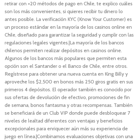
retirar con +20 métodos de pago en Chile, te explico cuáles
son los más convenientes, si quieres recibir tu dinero lo
antes posible. La verificación KYC (Know Your Customer) es
un proceso estándar en la mayoría de los casinos online en
Chile, diseñado para garantizar la seguridad y cumplir con las
regulaciones legales vigentes.|La mayoría de los bancos
chilenos permiten realizar depósitos en casinos online.
Algunos de los bancos más populares que permiten esta
opción son el Santander o el Banco de Chile, entre otros.
Regístrese para obtener una nueva cuenta en King Billy y
aproveche los $2,500 en bonos más 250 giros gratis en sus
primeros 4 depósitos. El operador también es conocido por
sus ofertas de devolución de efectivo, promociones de fin
de semana, bonos fantasma y otras recompensas. También
se beneficiará de un Club VIP donde puede desbloquear 7
niveles de lealtad diferentes con ventajas y beneficios
excepcionales para enriquecer aún más su experiencia de
juego en línea.|Combinamos evaluaciones objetivas con una