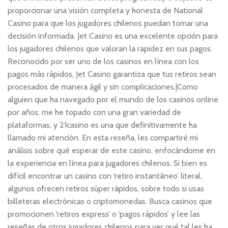
proporcionar una visión completa y honesta de National
Casino para que los jugadores chilenos puedan tomar una
decisión informada. Jet Casino es una excelente opción para
los jugadores chilenos que valoran la rapidez en sus pagos.
Reconocido por ser uno de los casinos en línea con los
pagos más rápidos, Jet Casino garantiza que tus retiros sean
procesados de manera ágil y sin complicaciones.|Como
alguien que ha navegado por el mundo de los casinos online
por años, me he topado con una gran variedad de
plataformas, y 21casino es una que definitivamente ha
llamado mi atención. En esta reseña, les compartiré mi
análisis sobre qué esperar de este casino, enfocándome en
la experiencia en línea para jugadores chilenos. Si bien es
difícil encontrar un casino con ‘retiro instantáneo’ literal,
algunos ofrecen retiros súper rápidos, sobre todo si usas
billeteras electrónicas o criptomonedas. Busca casinos que
promocionen ‘retiros express’ o ‘pagos rápidos’ y lee las
reseñas de otros jugadores chilenos para ver qué tal les ha