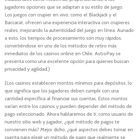
jugadores opciones que se adaptan a su estilo de juego.
Los juegos con crupier en vivo, como el Blackjack y el
Baccarat, ofrecen una experiencia interactiva con crupieres
reales, mejorando la autenticidad del juego en línea. Aunado
a esto, los tiempos de procesamiento son muy rápidos,
convirtiéndose en uno de los métodos de retiro más
inmediatos de los casinos online en Chile. AstroPay se
presenta como una excelente opción para quienes buscan
privacidad y agilidad.}
{Los casinos establecen montos mínimos para depósitos, lo
que significa que los jugadores deben cumplir con una
cantidad específica al financiar sus cuentas. Estos montos
varían entre los casinos y pueden depender del método de
pago seleccionado. Ahora hablaremos de ti, como usuario de
nuestro sitio web y jugador, ¿qué método de pagos te
convienen más? Mejor dicho, ¿qué aspectos debes tomar en
cuenta para elegir un método de pago que realmente se