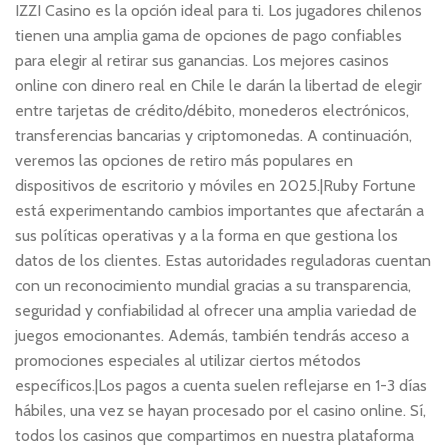
IZZI Casino es la opción ideal para ti. Los jugadores chilenos
tienen una amplia gama de opciones de pago confiables
para elegir al retirar sus ganancias. Los mejores casinos
online con dinero real en Chile le darán la libertad de elegir
entre tarjetas de crédito/débito, monederos electrónicos,
transferencias bancarias y criptomonedas. A continuación,
veremos las opciones de retiro más populares en
dispositivos de escritorio y móviles en 2025.|Ruby Fortune
está experimentando cambios importantes que afectarán a
sus políticas operativas y a la forma en que gestiona los
datos de los clientes. Estas autoridades reguladoras cuentan
con un reconocimiento mundial gracias a su transparencia,
seguridad y confiabilidad al ofrecer una amplia variedad de
juegos emocionantes. Además, también tendrás acceso a
promociones especiales al utilizar ciertos métodos
específicos.|Los pagos a cuenta suelen reflejarse en 1-3 días
hábiles, una vez se hayan procesado por el casino online. Sí,
todos los casinos que compartimos en nuestra plataforma