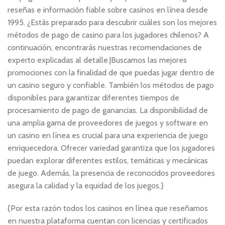
reseñas e información fiable sobre casinos en línea desde
1995. ¿Estás preparado para descubrir cuáles son los mejores
métodos de pago de casino para los jugadores chilenos? A
continuación, encontrarás nuestras recomendaciones de
experto explicadas al detalle.|Buscamos las mejores
promociones con la finalidad de que puedas jugar dentro de
un casino seguro y confiable. También los métodos de pago
disponibles para garantizar diferentes tiempos de
procesamiento de pago de ganancias. La disponibilidad de
una amplia gama de proveedores de juegos y software en
un casino en línea es crucial para una experiencia de juego
enriquecedora. Ofrecer variedad garantiza que los jugadores
puedan explorar diferentes estilos, temáticas y mecánicas
de juego. Además, la presencia de reconocidos proveedores
asegura la calidad y la equidad de los juegos.}
.pinco.nicotoss_Английский
{Por esta razón todos los casinos en línea que reseñamos
en nuestra plataforma cuentan con licencias y certificados