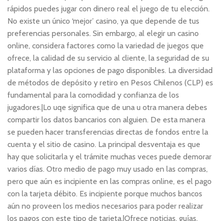
rápidos puedes jugar con dinero real el juego de tu elección.
No existe un único ‘mejor’ casino, ya que depende de tus
preferencias personales. Sin embargo, al elegir un casino
online, considera factores como la variedad de juegos que
ofrece, la calidad de su servicio al cliente, la seguridad de su
plataforma y las opciones de pago disponibles. La diversidad
de métodos de depósito y retiro en Pesos Chilenos (CLP) es
fundamental para la comodidad y confianza de los
jugadores.|Lo uqe significa que de una u otra manera debes
compartir los datos bancarios con alguien. De esta manera
se pueden hacer transferencias directas de fondos entre la
cuenta y el sitio de casino. La principal desventaja es que
hay que solicitarla y el trámite muchas veces puede demorar
varios días. Otro medio de pago muy usado en las compras,
pero que aún es incipiente en las compras online, es el pago
con la tarjeta débito. Es incipiente porque muchos bancos
aún no proveen los medios necesarios para poder realizar
los pagos con este tipo de tarjeta.|Ofrece noticias, guías,