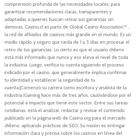
comprensión profunda de las necesidades locales, para
garantizar recomendaciones claras, transparentes y
adaptadas a quienes buscan retirar sus ganancias sin
demoras. Casino.cl es parte de Global Casino Association™ ,
la red de afiliados de casinos más grande en el mundo. Es un
medio rápido y seguro que tarda de 1 a 5 días en procesar el
retiro de tus ganancias. Lo cierto es que el usuario chileno
está más informado que nunca y eso eleva el nivel de toda
la industria. Luego, verifica tu cuenta siguiendo el proceso
indicado por el casino, que generalmente implica confirmar
tu identidad y establecer la seguridad de tu
cuenta.|Comenzó su carrera como escritora y analista de la
industria iGaming hace más de tres años, cautivándose por el
potencial e impacto que tiene este sector. Entre sus tareas
cotidianas, está el analizar, redactar y revisar el contenido
publicado en la página web de Casino.org para el mercado
chileno, aplicando prácticas de SEO. Su misión es entregar
información clara y precisa sobre los casinos en línea del