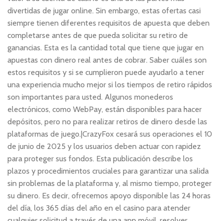
divertidas de jugar online. Sin embargo, estas ofertas casi
siempre tienen diferentes requisitos de apuesta que deben
completarse antes de que pueda solicitar su retiro de
ganancias. Esta es la cantidad total que tiene que jugar en
apuestas con dinero real antes de cobrar. Saber cuáles son
estos requisitos y si se cumplieron puede ayudarlo a tener
una experiencia mucho mejor si los tiempos de retiro rápidos
son importantes para usted. Algunos monederos
electrónicos, como WebPay, están disponibles para hacer
depósitos, pero no para realizar retiros de dinero desde las
plataformas de juego.|CrazyFox cesará sus operaciones el 10
de junio de 2025 y los usuarios deben actuar con rapidez
para proteger sus fondos. Esta publicación describe los
plazos y procedimientos cruciales para garantizar una salida
sin problemas de la plataforma y, al mismo tiempo, proteger
su dinero. Es decir, ofrecemos apoyo disponible las 24 horas
del día, los 365 días del año en el casino para atender
cualquier solicitud a través de una app móvil, resolver