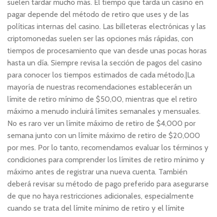
suelen tardar mucho más. El tiempo que tarda un casino en
pagar depende del método de retiro que uses y de las
políticas internas del casino. Las billeteras electrónicas y las
criptomonedas suelen ser las opciones más rápidas, con
tiempos de procesamiento que van desde unas pocas horas
hasta un día. Siempre revisa la sección de pagos del casino
para conocer los tiempos estimados de cada método.|La
mayoría de nuestras recomendaciones establecerán un
límite de retiro mínimo de $50,00, mientras que el retiro
máximo a menudo incluirá límites semanales y mensuales.
No es raro ver un límite máximo de retiro de $4,000 por
semana junto con un límite máximo de retiro de $20,000
por mes. Por lo tanto, recomendamos evaluar los términos y
condiciones para comprender los límites de retiro mínimo y
máximo antes de registrar una nueva cuenta. También
deberá revisar su método de pago preferido para asegurarse
de que no haya restricciones adicionales, especialmente
cuando se trata del límite mínimo de retiro y el límite