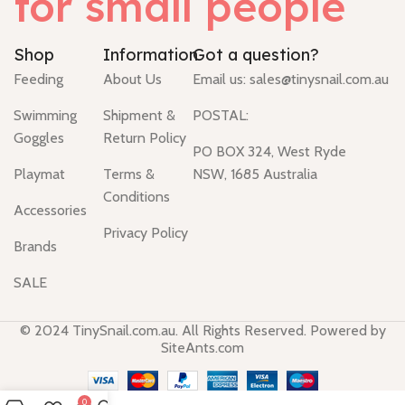
for small people
Shop
Information
Got a question?
Feeding
About Us
Email us:
sales@tinysnail.com.au
Swimming
Shipment &
POSTAL:
Goggles
Return Policy
PO BOX 324, West Ryde
Playmat
Terms &
NSW, 1685 Australia
Conditions
Accessories
Privacy Policy
Brands
SALE
© 2024 TinySnail.com.au. All Rights Reserved. Powered by
SiteAnts.com
0