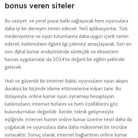
bonus veren siteler
Bu vaziyet, ve yerel pazar katkı sağlayacak hem oyunculara
daha iyi bir deneyim temin edecek. Yerli aplikasyonlar, Türk
medeniyetine ve oyun tutumlarına daha uygun içerik temin
ederek, katılımcıların ilgisini ilgi çekmeyi amaçlayacak. Son en
son, dijital kumar endüstrisinde sürekçilik ve ekosistem
hassas uygulamalar da 2024’te değerli bir eğilim şeklinde
gelecek.
Hızlı ve güvenilir bir internet ilişkisi, oyuncuların oyun akışını
duraksız bir biçimde idame ettirmelerine imkan tanır. Bu
dolayısıyla, online kumar oyun oynamayı hesaplayan
katılımcıların, internet hızlarını ve hattı özelliklerini göz
bulundurmaları değerlidir. İleride, teknik gelişmesiyle
eşliğinde, internet hızının online kumar üzerine tesiri daha da
çoğalacak ve oyunculara daha daha mükemmel bir tecrübe
sunacaktır. Sonuç olarak, internet bağlantının online kumar