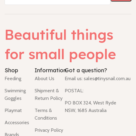
Beautiful things
for small people
Shop
Information
Got a question?
Feeding
About Us
Email us:
sales@tinysnail.com.au
Swimming
Shipment &
POSTAL:
Goggles
Return Policy
PO BOX 324, West Ryde
Playmat
Terms &
NSW, 1685 Australia
Conditions
Accessories
Privacy Policy
Brands