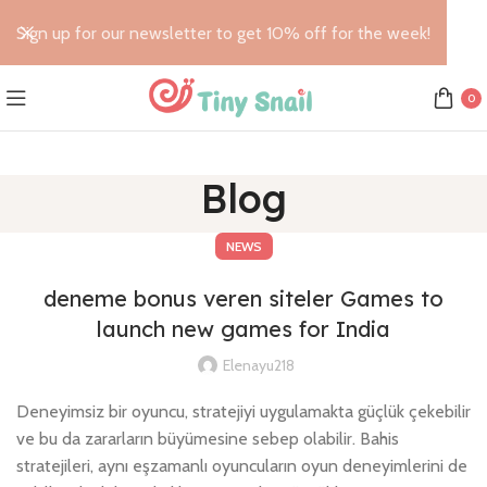
Sign up for our newsletter to get 10% off for the week!
0
Blog
NEWS
deneme bonus veren siteler Games to
launch new games for India
Elenayu218
Deneyimsiz bir oyuncu, stratejiyi uygulamakta güçlük çekebilir
ve bu da zararların büyümesine sebep olabilir. Bahis
stratejileri, aynı eşzamanlı oyuncuların oyun deneyimlerini de