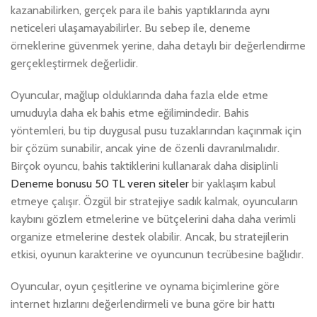
kazanabilirken, gerçek para ile bahis yaptıklarında aynı
neticeleri ulaşamayabilirler. Bu sebep ile, deneme
örneklerine güvenmek yerine, daha detaylı bir değerlendirme
gerçekleştirmek değerlidir.
Oyuncular, mağlup olduklarında daha fazla elde etme
umuduyla daha ek bahis etme eğilimindedir. Bahis
yöntemleri, bu tip duygusal pusu tuzaklarından kaçınmak için
bir çözüm sunabilir, ancak yine de özenli davranılmalıdır.
Birçok oyuncu, bahis taktiklerini kullanarak daha disiplinli
Deneme bonusu 50 TL veren siteler
bir yaklaşım kabul
etmeye çalışır. Özgül bir stratejiye sadık kalmak, oyuncuların
kaybını gözlem etmelerine ve bütçelerini daha daha verimli
organize etmelerine destek olabilir. Ancak, bu stratejilerin
etkisi, oyunun karakterine ve oyuncunun tecrübesine bağlıdır.
Oyuncular, oyun çeşitlerine ve oynama biçimlerine göre
internet hızlarını değerlendirmeli ve buna göre bir hattı