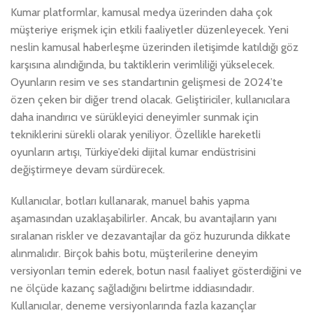
Kumar platformlar, kamusal medya üzerinden daha çok
müşteriye erişmek için etkili faaliyetler düzenleyecek. Yeni
neslin kamusal haberleşme üzerinden iletişimde katıldığı göz
karşısına alındığında, bu taktiklerin verimliliği yükselecek.
Oyunların resim ve ses standartınin gelişmesi de 2024’te
özen çeken bir diğer trend olacak. Geliştiriciler, kullanıcılara
daha inandırıcı ve sürükleyici deneyimler sunmak için
tekniklerini sürekli olarak yeniliyor. Özellikle hareketli
oyunların artışı, Türkiye’deki dijital kumar endüstrisini
değiştirmeye devam sürdürecek.
Kullanıcılar, botları kullanarak, manuel bahis yapma
aşamasından uzaklaşabilirler. Ancak, bu avantajların yanı
sıralanan riskler ve dezavantajlar da göz huzurunda dikkate
alınmalıdır. Birçok bahis botu, müşterilerine deneyim
versiyonları temin ederek, botun nasıl faaliyet gösterdiğini ve
ne ölçüde kazanç sağladığını belirtme iddiasındadır.
Kullanıcılar, deneme versiyonlarında fazla kazançlar