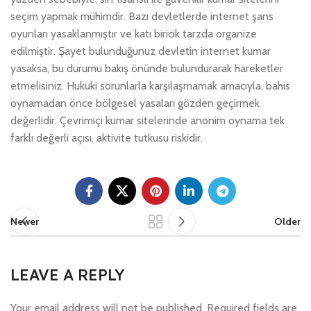
seçim yapmak mühimdir. Bazı devletlerde internet şans
oyunları yasaklanmıştır ve katı biricik tarzda organize
edilmiştir. Şayet bulunduğunuz devletin internet kumar
yasaksa, bu durumu bakış önünde bulundurarak hareketler
etmelisiniz. Hukuki sorunlarla karşılaşmamak amacıyla, bahis
oynamadan önce bölgesel yasaları gözden geçirmek
değerlidir. Çevrimiçi kumar sitelerinde anonim oynama tek
farklı değerli açısı, aktivite tutkusu riskidir.
Newer
Older
LEAVE A REPLY
Your email address will not be published.
Required fields are