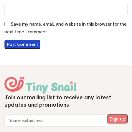
Save my name, email, and website in this browser for the
next time I comment.
Join our mailing list to receive any latest
updates and promotions