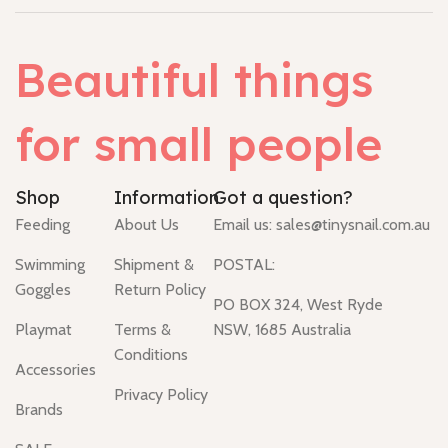
Beautiful things
for small people
Shop
Information
Got a question?
Feeding
About Us
Email us:
sales@tinysnail.com.au
Swimming
Shipment &
POSTAL:
Goggles
Return Policy
PO BOX 324, West Ryde
Playmat
Terms &
NSW, 1685 Australia
Conditions
Accessories
Privacy Policy
Brands