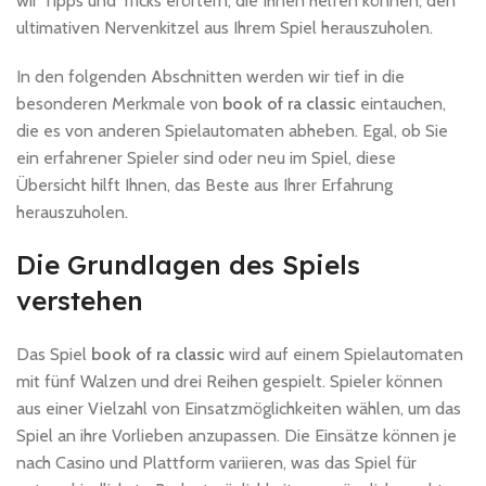
wir Tipps und Tricks erörtern, die Ihnen helfen können, den
ultimativen Nervenkitzel aus Ihrem Spiel herauszuholen.
In den folgenden Abschnitten werden wir tief in die
besonderen Merkmale von
book of ra classic
eintauchen,
die es von anderen Spielautomaten abheben. Egal, ob Sie
ein erfahrener Spieler sind oder neu im Spiel, diese
Übersicht hilft Ihnen, das Beste aus Ihrer Erfahrung
herauszuholen.
Die Grundlagen des Spiels
verstehen
Das Spiel
book of ra classic
wird auf einem Spielautomaten
mit fünf Walzen und drei Reihen gespielt. Spieler können
aus einer Vielzahl von Einsatzmöglichkeiten wählen, um das
Spiel an ihre Vorlieben anzupassen. Die Einsätze können je
nach Casino und Plattform variieren, was das Spiel für