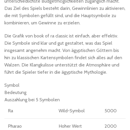
unterschiedlichste Budgetmöglichkeiten zugänglich macht.
Das Ziel des Spiels besteht darin, Gewinnlinien zu aktivieren,
die mit Symbolen gefüllt sind, und die Hauptsymbole zu
kombinieren, um Gewinne zu erzielen.
Die Grafik von book of ra classic ist einfach, aber effektiv.
Die Symbole sind klar und gut gestaltet, was das Spiel
insgesamt angenehm macht. Von ägyptischen Göttern bis
hin zu klassischen Kartensymbolen findet sich alles auf den
Walzen. Die Klangkulisse unterstützt die Atmosphäre und
führt die Spieler tiefer in die ägyptische Mythologie.
Symbol
Bedeutung
Auszahlung bei 5 Symbolen
Ra
Wild-Symbol
5000
Pharao
Hoher Wert
2000