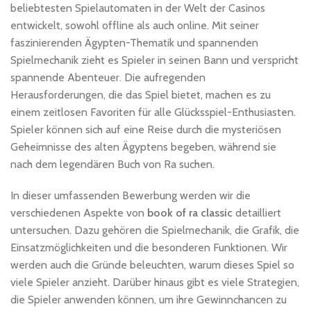
beliebtesten Spielautomaten in der Welt der Casinos
entwickelt, sowohl offline als auch online. Mit seiner
faszinierenden Ägypten-Thematik und spannenden
Spielmechanik zieht es Spieler in seinen Bann und verspricht
spannende Abenteuer. Die aufregenden
Herausforderungen, die das Spiel bietet, machen es zu
einem zeitlosen Favoriten für alle Glücksspiel-Enthusiasten.
Spieler können sich auf eine Reise durch die mysteriösen
Geheimnisse des alten Ägyptens begeben, während sie
nach dem legendären Buch von Ra suchen.
In dieser umfassenden Bewerbung werden wir die
verschiedenen Aspekte von
book of ra classic
detailliert
untersuchen. Dazu gehören die Spielmechanik, die Grafik, die
Einsatzmöglichkeiten und die besonderen Funktionen. Wir
werden auch die Gründe beleuchten, warum dieses Spiel so
viele Spieler anzieht. Darüber hinaus gibt es viele Strategien,
die Spieler anwenden können, um ihre Gewinnchancen zu