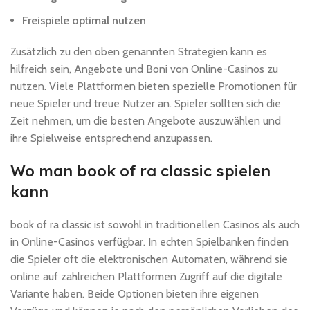
Freispiele optimal nutzen
Zusätzlich zu den oben genannten Strategien kann es
hilfreich sein, Angebote und Boni von Online-Casinos zu
nutzen. Viele Plattformen bieten spezielle Promotionen für
neue Spieler und treue Nutzer an. Spieler sollten sich die
Zeit nehmen, um die besten Angebote auszuwählen und
ihre Spielweise entsprechend anzupassen.
Wo man book of ra classic spielen
kann
book of ra classic ist sowohl in traditionellen Casinos als auch
in Online-Casinos verfügbar. In echten Spielbanken finden
die Spieler oft die elektronischen Automaten, während sie
online auf zahlreichen Plattformen Zugriff auf die digitale
Variante haben. Beide Optionen bieten ihre eigenen