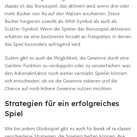
classic
ist das Bonusspiel, das aktiviert wird, wenn drei oder
mehr Bücher von Ra auf den Walzen erscheinen. Diese
Bücher fungieren sowohl als Wild-Symbol als auch als
Scatter-Symbol. Wenn die Spieler das Bonusspiel aktivieren,
erhalten sie eine bestimmte Anzahl an Freispielen, in denen
das Spiel besonders aufregend wird.
Zudem gibt es auch die Möglichkeit, die Gewinne durch eine
Gamble-Funktion zu verdoppeln oder zu vervierfachen, was
den Adrenalinfaktor noch weiter verstärkt. Spieler können
sich entscheiden, ob sie die Gewinne riskieren und die
Chance auf noch höhere Gewinne nutzen möchten.
Strategien für ein erfolgreiches
Spiel
Wie bei jedem Glücksspiel gibt es auch für
book of ra classic
verschiedene Strategien, die Spielern helfen können, ihre