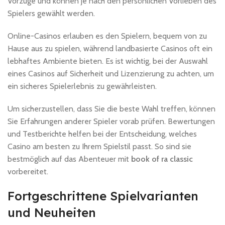
Vorzüge und können je nach den persönlichen Vorlieben des
Spielers gewählt werden.
Online-Casinos erlauben es den Spielern, bequem von zu
Hause aus zu spielen, während landbasierte Casinos oft ein
lebhaftes Ambiente bieten. Es ist wichtig, bei der Auswahl
eines Casinos auf Sicherheit und Lizenzierung zu achten, um
ein sicheres Spielerlebnis zu gewährleisten.
Um sicherzustellen, dass Sie die beste Wahl treffen, können
Sie Erfahrungen anderer Spieler vorab prüfen. Bewertungen
und Testberichte helfen bei der Entscheidung, welches
Casino am besten zu Ihrem Spielstil passt. So sind sie
bestmöglich auf das Abenteuer mit
book of ra classic
vorbereitet.
Fortgeschrittene Spielvarianten
und Neuheiten