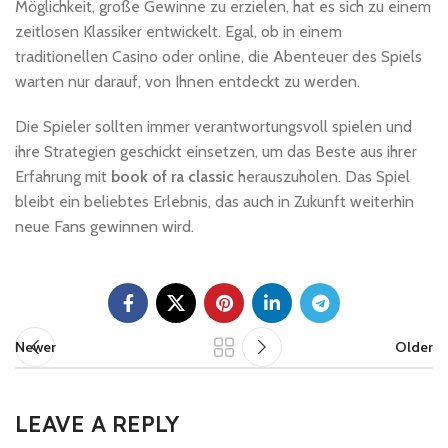
Möglichkeit, große Gewinne zu erzielen, hat es sich zu einem
zeitlosen Klassiker entwickelt. Egal, ob in einem
traditionellen Casino oder online, die Abenteuer des Spiels
warten nur darauf, von Ihnen entdeckt zu werden.
Die Spieler sollten immer verantwortungsvoll spielen und
ihre Strategien geschickt einsetzen, um das Beste aus ihrer
Erfahrung mit
book of ra classic
herauszuholen. Das Spiel
bleibt ein beliebtes Erlebnis, das auch in Zukunft weiterhin
neue Fans gewinnen wird.
Newer
Older
LEAVE A REPLY