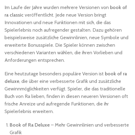
Im Laufe der Jahre wurden mehrere Versionen von
book of
ra classic
veröffentlicht. Jede neue Version bringt
Innovationen und neue Funktionen mit sich, die das
Spielerlebnis noch aufregender gestalten. Dazu gehören
beispielsweise zusätzliche Gewinnlinien, neue Symbole und
erweiterte Bonusspiele. Die Spieler können zwischen
verschiedenen Varianten wählen, die ihren Vorlieben und
Anforderungen entsprechen.
Eine heutzutage besonders populäre Version ist
book of ra
deluxe
, die über eine verbesserte Grafik und zusätzliche
Gewinnmöglichkeiten verfügt. Spieler, die das traditionelle
Buch von Ra lieben, finden in diesen neueren Versionen oft
frische Anreize und aufregende Funktionen, die ihr
Spielerlebnis erweitern.
Book of Ra Deluxe
– Mehr Gewinnlinien und verbesserte
Grafik