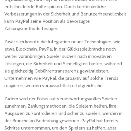
entscheidende Rolle spielen. Durch kontinuierliche
Verbesserungen in der Sicherheit und Benutzerfreundlichkeit
kann PayPal seine Position als bevorzugte
Zahlungsmethode festigen.
Zusätzlich könnte die Integration neuer Technologien, wie
etwa Blockchain, PayPal in der Glücksspielbranche noch
weiter voranbringen. Spieler suchen nach innovativen
Lösungen, die Sicherheit und Schnelligkeit bieten, während
sie gleichzeitig Gebührentransparenz gewährleisten.
Unternehmen wie PayPal, die proaktiv auf solche Trends
reagieren, werden voraussichtlich erfolgreich sein.
Zudem wird der Fokus auf verantwortungsvolles Spielen
zunehmen. Zahlungsmethoden, die Spielern helfen, ihre
Ausgaben zu kontrollieren und sicher zu spielen, werden in
der Branche an Bedeutung gewinnen. PayPal hat bereits
Schritte unternommen, um den Spielern zu helfen, aber