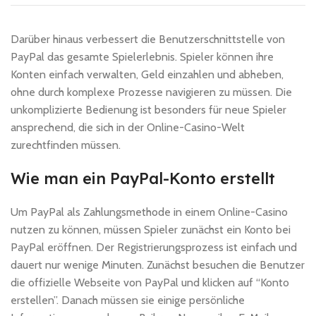
Darüber hinaus verbessert die Benutzerschnittstelle von
PayPal das gesamte Spielerlebnis. Spieler können ihre
Konten einfach verwalten, Geld einzahlen und abheben,
ohne durch komplexe Prozesse navigieren zu müssen. Die
unkomplizierte Bedienung ist besonders für neue Spieler
ansprechend, die sich in der Online-Casino-Welt
zurechtfinden müssen.
Wie man ein PayPal-Konto erstellt
Um PayPal als Zahlungsmethode in einem Online-Casino
nutzen zu können, müssen Spieler zunächst ein Konto bei
PayPal eröffnen. Der Registrierungsprozess ist einfach und
dauert nur wenige Minuten. Zunächst besuchen die Benutzer
die offizielle Webseite von PayPal und klicken auf “Konto
erstellen”. Danach müssen sie einige persönliche