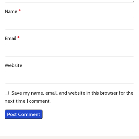
Name
*
Email
*
Website
Save my name, email, and website in this browser for the
next time I comment.