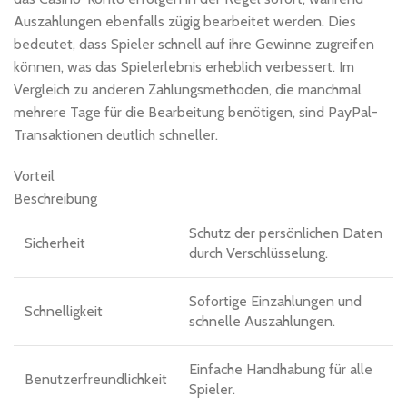
Auszahlungen ebenfalls zügig bearbeitet werden. Dies
bedeutet, dass Spieler schnell auf ihre Gewinne zugreifen
können, was das Spielerlebnis erheblich verbessert. Im
Vergleich zu anderen Zahlungsmethoden, die manchmal
mehrere Tage für die Bearbeitung benötigen, sind PayPal-
Transaktionen deutlich schneller.
Vorteil
Beschreibung
Schutz der persönlichen Daten
Sicherheit
durch Verschlüsselung.
Sofortige Einzahlungen und
Schnelligkeit
schnelle Auszahlungen.
Einfache Handhabung für alle
Benutzerfreundlichkeit
Spieler.