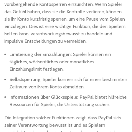
vorübergehende Kontosperren einzurichten. Wenn Spieler
das Gefühl haben, dass sie die Kontrolle verlieren, können
sie ihr Konto kurzfristig sperren, um eine Pause vom Spielen
einzulegen. Dies ist eine wichtige Funktion, die den Spielern
helfen kann, verantwortungsbewusst zu handeln und
impulsive Entscheidungen zu vermeiden.
Limitierung der Einzahlungen:
Spieler können ein
tägliches, wöchentliches oder monatliches
Einzahlungslimit festlegen.
Selbstsperrung:
Spieler können sich für einen bestimmten
Zeitraum von ihrem Konto abmelden.
Informationen über Glücksspiele:
PayPal bietet hilfreiche
Ressourcen für Spieler, die Unterstützung suchen.
Die Integration solcher Funktionen zeigt, dass PayPal sich
seiner Verantwortung bewusst ist und es Spielern