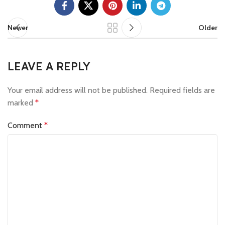
Newer
Older
LEAVE A REPLY
Your email address will not be published.
Required fields are
marked
*
Comment
*