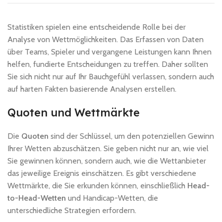
Statistiken spielen eine entscheidende Rolle bei der
Analyse von Wettmöglichkeiten. Das Erfassen von Daten
über Teams, Spieler und vergangene Leistungen kann Ihnen
helfen, fundierte Entscheidungen zu treffen. Daher sollten
Sie sich nicht nur auf Ihr Bauchgefühl verlassen, sondern auch
auf harten Fakten basierende Analysen erstellen.
Quoten und Wettmärkte
Die
Quoten
sind der Schlüssel, um den potenziellen Gewinn
Ihrer Wetten abzuschätzen. Sie geben nicht nur an, wie viel
Sie gewinnen können, sondern auch, wie die Wettanbieter
das jeweilige Ereignis einschätzen. Es gibt verschiedene
Wettmärkte, die Sie erkunden können, einschließlich
Head-
to-Head-Wetten
und Handicap-Wetten, die
unterschiedliche Strategien erfordern.