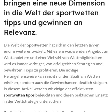
bringen eine neue Dimension
in die Welt der sportwetten
tipps und gewinnen an
Relevanz.
Die Welt der
Sportwetten
hat sich in den letzten Jahren
enorm weiterentwickelt. Mit einem wachsenden Angebot an
Wettanbietern und einer Vielzahl von Wettmöglichkeiten
wird es immer wichtiger, von erfolgreichen Strategien und
bewährten Tipps zu profitieren. Die richtige
Herangehensweise kann nicht nur den Spaß am Wetten
erhöhen, sondern auch die Gewinnchancen deutlich steigern.
In diesem Artikel werden wir einige der effektivsten
sportwetten tipps
beleuchten und deren praktischen Einsatz
in der Wettstrategie untersuchen.