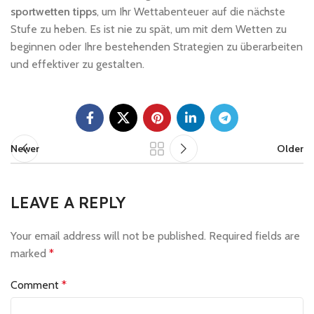
sportwetten tipps
, um Ihr Wettabenteuer auf die nächste
Stufe zu heben. Es ist nie zu spät, um mit dem Wetten zu
beginnen oder Ihre bestehenden Strategien zu überarbeiten
und effektiver zu gestalten.
Newer
Older
LEAVE A REPLY
Your email address will not be published.
Required fields are
marked
*
Comment
*