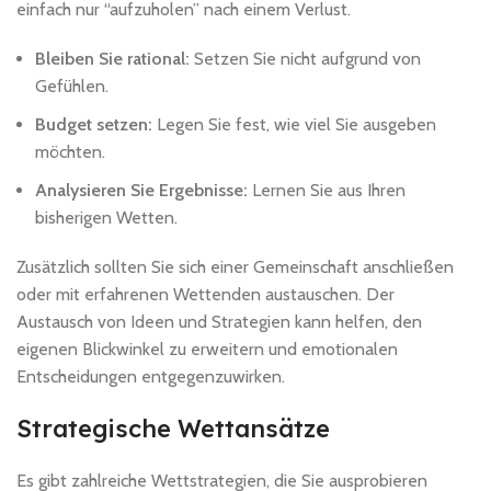
einfach nur “aufzuholen” nach einem Verlust.
Bleiben Sie rational:
Setzen Sie nicht aufgrund von
Gefühlen.
Budget setzen:
Legen Sie fest, wie viel Sie ausgeben
möchten.
Analysieren Sie Ergebnisse:
Lernen Sie aus Ihren
bisherigen Wetten.
Zusätzlich sollten Sie sich einer Gemeinschaft anschließen
oder mit erfahrenen Wettenden austauschen. Der
Austausch von Ideen und Strategien kann helfen, den
eigenen Blickwinkel zu erweitern und emotionalen
Entscheidungen entgegenzuwirken.
Strategische Wettansätze
Es gibt zahlreiche Wettstrategien, die Sie ausprobieren