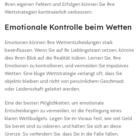
Ihren eigenen Fehlern und Erfolgen können Sie Ihre
Wettstrategien kontinuierlich verbessern.
Emotionale Kontrolle beim Wetten
Emotionen können Ihre Wettentscheidungen stark
beeinflussen. Wenn Sie auf Ihr Lieblingsteam setzen, könnte
dies Ihren Blick auf die Realität trüben. Lernen Sie, Ihre
Emotionen zu kontrollieren, und vermeiden Sie impulsives
Wetten. Eine kluge Wettstrategie verlangt oft, dass Sie
objektiv bleiben und nicht von persönlichem Geschmack
oder Leidenschaft geleitet werden.
Eine der besten Möglichkeiten, um emotionale
Entscheidungen zu vermeiden, ist die Festlegung eines
klaren Wettbudgets. Legen Sie im Voraus fest, wie viel Geld
Sie bereit sind zu riskieren, und halten Sie sich an diese
Grenze. So verhindern Sie, dass Sie in die Falle fallen,