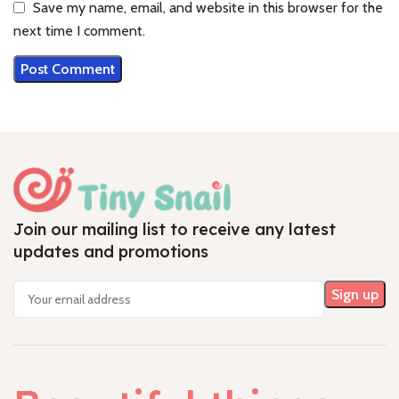
Save my name, email, and website in this browser for the
next time I comment.
Join our mailing list to receive any latest
updates and promotions