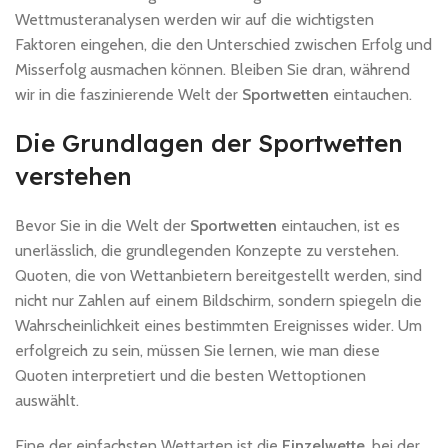
Wettmusteranalysen werden wir auf die wichtigsten
Faktoren eingehen, die den Unterschied zwischen Erfolg und
Misserfolg ausmachen können. Bleiben Sie dran, während
wir in die faszinierende Welt der
Sportwetten
eintauchen.
Die Grundlagen der Sportwetten
verstehen
Bevor Sie in die Welt der
Sportwetten
eintauchen, ist es
unerlässlich, die grundlegenden Konzepte zu verstehen.
Quoten, die von Wettanbietern bereitgestellt werden, sind
nicht nur Zahlen auf einem Bildschirm, sondern spiegeln die
Wahrscheinlichkeit eines bestimmten Ereignisses wider. Um
erfolgreich zu sein, müssen Sie lernen, wie man diese
Quoten interpretiert und die besten Wettoptionen
auswählt.
Eine der einfachsten Wettarten ist die
Einzelwette
, bei der