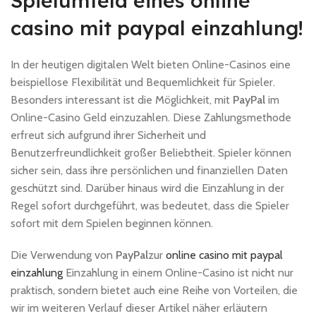
Spielumfeld eines online
casino mit paypal einzahlung!
In der heutigen digitalen Welt bieten Online-Casinos eine
beispiellose Flexibilität und Bequemlichkeit für Spieler.
Besonders interessant ist die Möglichkeit, mit
PayPal
im
Online-Casino Geld einzuzahlen. Diese Zahlungsmethode
erfreut sich aufgrund ihrer Sicherheit und
Benutzerfreundlichkeit großer Beliebtheit. Spieler können
sicher sein, dass ihre persönlichen und finanziellen Daten
geschützt sind. Darüber hinaus wird die Einzahlung in der
Regel sofort durchgeführt, was bedeutet, dass die Spieler
sofort mit dem Spielen beginnen können.
Die Verwendung von
PayPal
zur
online casino mit paypal
einzahlung
Einzahlung in einem Online-Casino ist nicht nur
praktisch, sondern bietet auch eine Reihe von Vorteilen, die
wir im weiteren Verlauf dieser Artikel näher erläutern