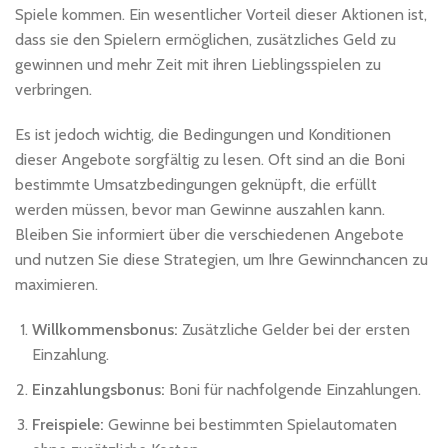
Spiele kommen. Ein wesentlicher Vorteil dieser Aktionen ist,
dass sie den Spielern ermöglichen, zusätzliches Geld zu
gewinnen und mehr Zeit mit ihren Lieblingsspielen zu
verbringen.
Es ist jedoch wichtig, die Bedingungen und Konditionen
dieser Angebote sorgfältig zu lesen. Oft sind an die Boni
bestimmte Umsatzbedingungen geknüpft, die erfüllt
werden müssen, bevor man Gewinne auszahlen kann.
Bleiben Sie informiert über die verschiedenen Angebote
und nutzen Sie diese Strategien, um Ihre Gewinnchancen zu
maximieren.
Willkommensbonus:
Zusätzliche Gelder bei der ersten
Einzahlung.
Einzahlungsbonus:
Boni für nachfolgende Einzahlungen.
Freispiele:
Gewinne bei bestimmten Spielautomaten