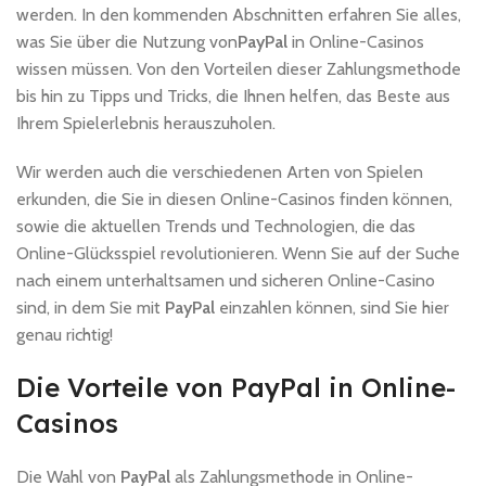
werden. In den kommenden Abschnitten erfahren Sie alles,
was Sie über die Nutzung von
PayPal
in Online-Casinos
wissen müssen. Von den Vorteilen dieser Zahlungsmethode
bis hin zu Tipps und Tricks, die Ihnen helfen, das Beste aus
Ihrem Spielerlebnis herauszuholen.
Wir werden auch die verschiedenen Arten von Spielen
erkunden, die Sie in diesen Online-Casinos finden können,
sowie die aktuellen Trends und Technologien, die das
Online-Glücksspiel revolutionieren. Wenn Sie auf der Suche
nach einem unterhaltsamen und sicheren Online-Casino
sind, in dem Sie mit
PayPal
einzahlen können, sind Sie hier
genau richtig!
Die Vorteile von PayPal in Online-
Casinos
Die Wahl von
PayPal
als Zahlungsmethode in Online-