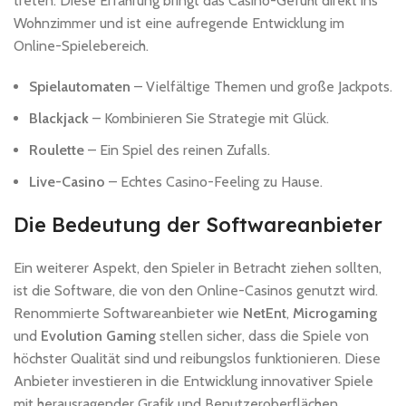
treten. Diese Erfahrung bringt das Casino-Gefühl direkt ins
Wohnzimmer und ist eine aufregende Entwicklung im
Online-Spielebereich.
Spielautomaten
– Vielfältige Themen und große Jackpots.
Blackjack
– Kombinieren Sie Strategie mit Glück.
Roulette
– Ein Spiel des reinen Zufalls.
Live-Casino
– Echtes Casino-Feeling zu Hause.
Die Bedeutung der Softwareanbieter
Ein weiterer Aspekt, den Spieler in Betracht ziehen sollten,
ist die Software, die von den Online-Casinos genutzt wird.
Renommierte Softwareanbieter wie
NetEnt
,
Microgaming
und
Evolution Gaming
stellen sicher, dass die Spiele von
höchster Qualität sind und reibungslos funktionieren. Diese
Anbieter investieren in die Entwicklung innovativer Spiele
mit herausragender Grafik und Benutzeroberflächen.