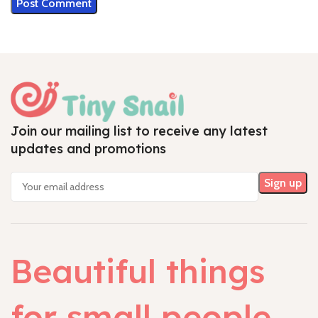
Join our mailing list to receive any latest
updates and promotions
Beautiful things
for small people