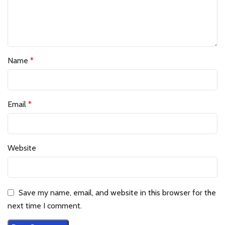
Name
*
Email
*
Website
Save my name, email, and website in this browser for the
next time I comment.