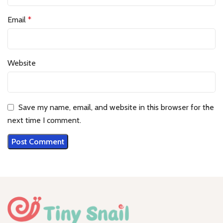
Email
*
Website
Save my name, email, and website in this browser for the
next time I comment.