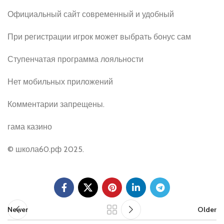
Официальный сайт современный и удобный
При регистрации игрок может выбрать бонус сам
Ступенчатая программа лояльности
Нет мобильных приложений
Комментарии запрещены.
гама казино
© школа60.рф 2025.
Newer
Older