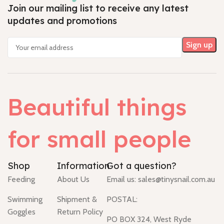
Join our mailing list to receive any latest
updates and promotions
Beautiful things
for small people
Shop
Information
Got a question?
Feeding
About Us
Email us:
sales@tinysnail.com.au
Swimming
Shipment &
POSTAL:
Goggles
Return Policy
PO BOX 324, West Ryde