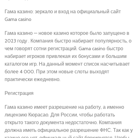
Гама казино: зеркало и вход на официальный сайт
Gama casino
Гама казино — новое казино которое было запущено в
2023 году . Компания быстро набирает популярность, о
чем говорят сотни регистраций. Gama casino быстро
набирает игроков привлекая их бонусами и большим
каталогом игр. На данный момент список насчитывает
более 4 000. При этом новые слоты выходят
практически ежедневно.
Регистрация
Гама казино имеет разрешение на работу, а именно
лицензию Кюрасао. Для России, чтобы работать
открыто такого документа недостаточно. Компания
должна иметь официальное разрешение ФНС. Так как у
казино его нет, официальный сайт блокируется. Чтобы