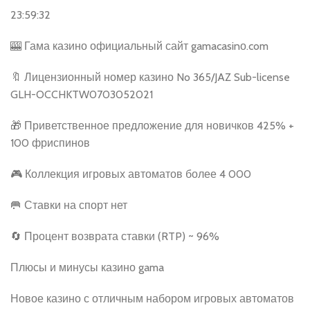
23:59:32
🎰 Гама казино официальный сайт gamacasinо.com
🔖 Лицензионный номер казино No 365/JAZ Sub-license
GLH-OCCHKTW0703052021
🎁 Приветственное предложение для новичков 425% +
100 фриспинов
🎮 Коллекция игровых автоматов более 4 000
🥅 Ставки на спорт нет
🔄 Процент возврата ставки (RTP) ~ 96%
Плюсы и минусы казино gama
Новое казино с отличным набором игровых автоматов