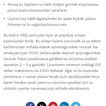
Ancaq bu saytların nə təklif etdiyini görmək istəyirsinizsə,
pulsuz kazino bonusundan yararlanın.
Üçüncü xoş təklif digərlərindən bir qədər kiçikdir, pulsuz
fırlanma və 5x uyğunluq bonusu verir.
Bu kazino ABŞ oyunçuları üçün ən populyar onlayn
kazinolardan biridir. Bu onlayn kazino sizə kredit və ya debet
kartlarınızdan istifadə edərək oynamağa imkan verəcək, hər
əməliyyat üçün 5000 dollara qədər depozit qoymağa imkan
verəcək. Pulun çıxarılmasına gəldikdə isə, köçürmə müddəti
təxminən 2 – 5 iş günüdür. Çıxarmanın minimum məbləği 100
dollar, maksimumu isə 2500 dollardır. Əgər siz bu kazinoda
yenisinizsə, o zaman pulsuz hesab üçün qeydiyyatdan keçə,
həmin hesaba vəsait yatıra və sonra bu vəsaitləri slot və
stolüstü oyunlar oynamaq üçün istifadə edə bilərsiniz.