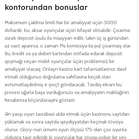
kontorundan bonuslar
Maksimum çəkilmə limiti hər bir əməliyyat üçün 5000
dollardır, bu, əksər oyunçular üçün kifayət olmalıdır. Çıxarma
sürəti depozit üsulu ilə müəyyən edilir, lakin üç iş günündən
az vaxt aparırsa, o zaman 1% komissiya ilə pul çıxarmaq olar.
Bu, kredit və ya debet kartından istifadə edərək depozit
qoymağı seçən mobil oyunçular üçün problemsiz bir
əməliyyat olacaq. Onlayn kazino kart təfərrüatlarınızı daxil
etməli olduğunuz doğrulama səhifəsinə keçidi olan
avtomatlaşdırılmış e-poçt göndərəcək. Təsdiq ekranı bu
prosesi uğurla başa vurduğunuzu və əməliyyatın məbləğinin
hesabınıza köçürüləcəyini göstərir.
Ən yaxşı oyun təcrübəsi əldə etmək üçün kazinonu saytdan
yükləmək və sonra saytda qeydiyyatdan keçmək tövsiyə
olunur. Glory-nun ümumi oyun ölçüsü 175-dən çox oyunla
olduqca təsir edicidir ki, oyunçular hər zövqə uyğun bir şey