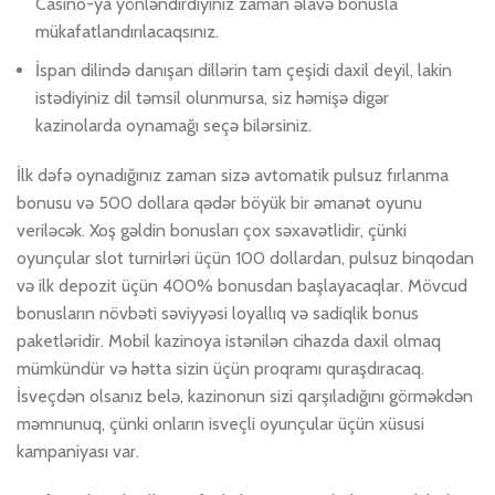
Casino-ya yönləndirdiyiniz zaman əlavə bonusla
mükafatlandırılacaqsınız.
İspan dilində danışan dillərin tam çeşidi daxil deyil, lakin
istədiyiniz dil təmsil olunmursa, siz həmişə digər
kazinolarda oynamağı seçə bilərsiniz.
İlk dəfə oynadığınız zaman sizə avtomatik pulsuz fırlanma
bonusu və 500 dollara qədər böyük bir əmanət oyunu
veriləcək. Xoş gəldin bonusları çox səxavətlidir, çünki
oyunçular slot turnirləri üçün 100 dollardan, pulsuz binqodan
və ilk depozit üçün 400% bonusdan başlayacaqlar. Mövcud
bonusların növbəti səviyyəsi loyallıq və sadiqlik bonus
paketləridir. Mobil kazinoya istənilən cihazda daxil olmaq
mümkündür və hətta sizin üçün proqramı quraşdıracaq.
İsveçdən olsanız belə, kazinonun sizi qarşıladığını görməkdən
məmnunuq, çünki onların isveçli oyunçular üçün xüsusi
kampaniyası var.