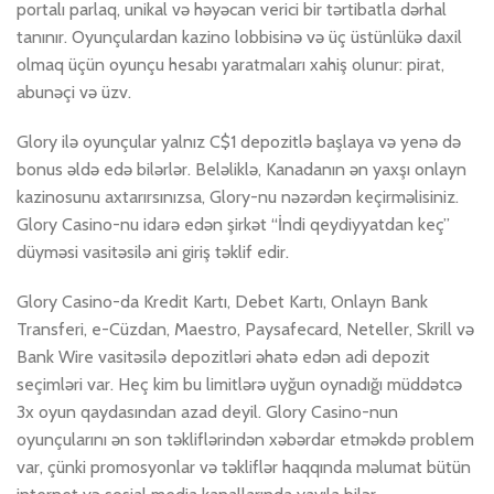
portalı parlaq, unikal və həyəcan verici bir tərtibatla dərhal
tanınır. Oyunçulardan kazino lobbisinə və üç üstünlükə daxil
olmaq üçün oyunçu hesabı yaratmaları xahiş olunur: pirat,
abunəçi və üzv.
Glory ilə oyunçular yalnız C$1 depozitlə başlaya və yenə də
bonus əldə edə bilərlər. Beləliklə, Kanadanın ən yaxşı onlayn
kazinosunu axtarırsınızsa, Glory-nu nəzərdən keçirməlisiniz.
Glory Casino-nu idarə edən şirkət “İndi qeydiyyatdan keç”
düyməsi vasitəsilə ani giriş təklif edir.
Glory Casino-da Kredit Kartı, Debet Kartı, Onlayn Bank
Transferi, e-Cüzdan, Maestro, Paysafecard, Neteller, Skrill və
Bank Wire vasitəsilə depozitləri əhatə edən adi depozit
seçimləri var. Heç kim bu limitlərə uyğun oynadığı müddətcə
3x oyun qaydasından azad deyil. Glory Casino-nun
oyunçularını ən son təkliflərindən xəbərdar etməkdə problem
var, çünki promosyonlar və təkliflər haqqında məlumat bütün