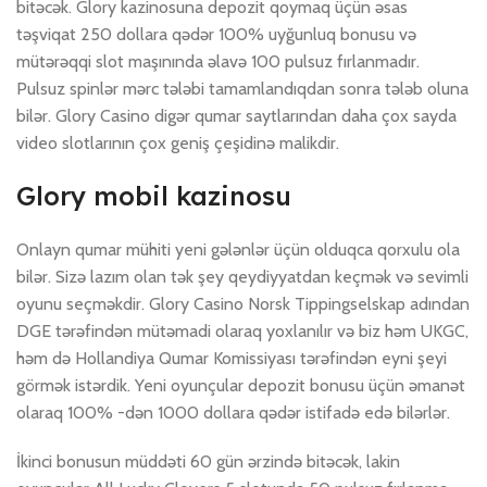
bitəcək. Glory kazinosuna depozit qoymaq üçün əsas
təşviqat 250 dollara qədər 100% uyğunluq bonusu və
mütərəqqi slot maşınında əlavə 100 pulsuz fırlanmadır.
Pulsuz spinlər mərc tələbi tamamlandıqdan sonra tələb oluna
bilər. Glory Casino digər qumar saytlarından daha çox sayda
video slotlarının çox geniş çeşidinə malikdir.
Glory mobil kazinosu
Onlayn qumar mühiti yeni gələnlər üçün olduqca qorxulu ola
bilər. Sizə lazım olan tək şey qeydiyyatdan keçmək və sevimli
oyunu seçməkdir. Glory Casino Norsk Tippingselskap adından
DGE tərəfindən mütəmadi olaraq yoxlanılır və biz həm UKGC,
həm də Hollandiya Qumar Komissiyası tərəfindən eyni şeyi
görmək istərdik. Yeni oyunçular depozit bonusu üçün əmanət
olaraq 100% -dən 1000 dollara qədər istifadə edə bilərlər.
İkinci bonusun müddəti 60 gün ərzində bitəcək, lakin