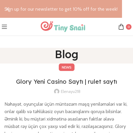
Sign up for our newsletter to get 10% off for the week!
0
Blog
NEWS
Glory Yeni Casino Saytı | rulet saytı
Elenayu218
Nəhayət, oyunçular üçün müntəzəm məşq yeniləmələri var ki,
onlar qalib və təhlükəsiz oyun bacarıqlarını qoruya bilsinlər.
Əminik ki, bu müştəri xidmətinə əsaslanan faktlar əlavə
müsbət rəy üçün çox yaxşı vəd edir ki, razılaşacaqsınız. Glory