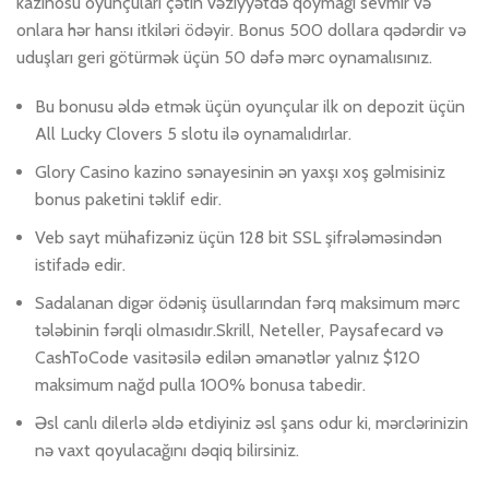
kazinosu oyunçuları çətin vəziyyətdə qoymağı sevmir və
onlara hər hansı itkiləri ödəyir. Bonus 500 dollara qədərdir və
uduşları geri götürmək üçün 50 dəfə mərc oynamalısınız.
Bu bonusu əldə etmək üçün oyunçular ilk on depozit üçün
All Lucky Clovers 5 slotu ilə oynamalıdırlar.
Glory Casino kazino sənayesinin ən yaxşı xoş gəlmisiniz
bonus paketini təklif edir.
Veb sayt mühafizəniz üçün 128 bit SSL şifrələməsindən
istifadə edir.
Sadalanan digər ödəniş üsullarından fərq maksimum mərc
tələbinin fərqli olmasıdır.Skrill, Neteller, Paysafecard və
CashToCode vasitəsilə edilən əmanətlər yalnız $120
maksimum nağd pulla 100% bonusa tabedir.
Əsl canlı dilerlə əldə etdiyiniz əsl şans odur ki, mərclərinizin
nə vaxt qoyulacağını dəqiq bilirsiniz.