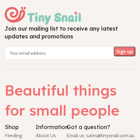
Join our mailing list to receive any latest
updates and promotions
Beautiful things
for small people
Shop
Information
Got a question?
Feeding
About Us
Email us:
sales@tinysnail.com.au