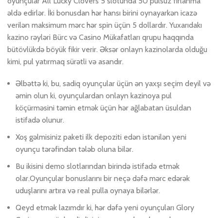
oyunçular All Lucky Clovers 5 slotunda 50 pulsuz fırlanma
əldə edirlər. İki bonusdan hər hansı birini oynayarkən icazə
verilən maksimum mərc hər spin üçün 5 dollardır. Yuxarıdakı
kazino rəyləri Bürc və Casino Mükafatları qrupu haqqında
bütövlükdə böyük fikir verir. Əksər onlayn kazinolarda olduğu
kimi, pul yatırmaq sürətli və asandır.
Əlbəttə ki, bu, sadiq oyunçular üçün ən yaxşı seçim deyil və
əmin olun ki, oyunçulardan onlayn kazinoya pul
köçürməsini təmin etmək üçün hər ağlabatan üsuldan
istifadə olunur.
Xoş gəlmisiniz paketi ilk depoziti edən istənilən yeni
oyunçu tərəfindən tələb oluna bilər.
Bu ikisini demo slotlarından birində istifadə etmək
olar.Oyunçular bonuslarını bir neçə dəfə mərc edərək
uduşlarını artıra və real pulla oynaya bilərlər.
Qeyd etmək lazımdır ki, hər dəfə yeni oyunçuları Glory