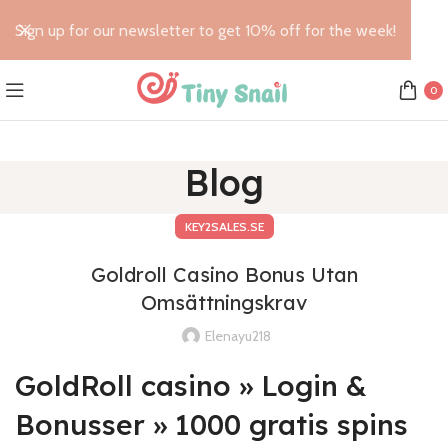
Sign up for our newsletter to get 10% off for the week!
0
Blog
KEY2SALES.SE
Goldroll Casino Bonus Utan
Omsättningskrav
Elenayu218
GoldRoll casino » Login &
Bonusser » 1000 gratis spins