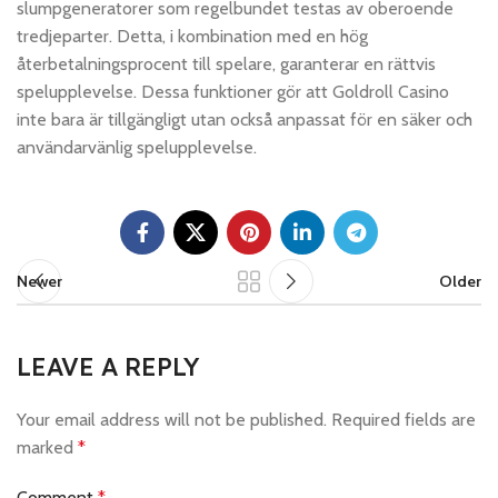
slumpgeneratorer som regelbundet testas av oberoende
tredjeparter. Detta, i kombination med en hög
återbetalningsprocent till spelare, garanterar en rättvis
spelupplevelse. Dessa funktioner gör att Goldroll Casino
inte bara är tillgängligt utan också anpassat för en säker och
användarvänlig spelupplevelse.
Newer
Older
LEAVE A REPLY
Your email address will not be published.
Required fields are
marked
*
Comment
*