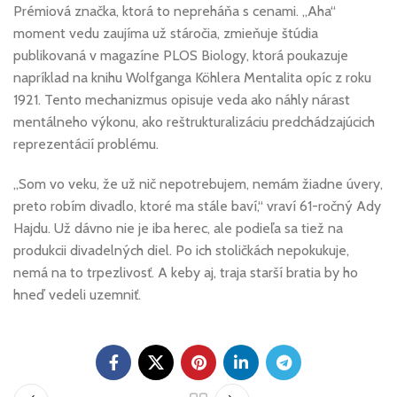
Prémiová značka, ktorá to nepreháňa s cenami. „Aha“
moment vedu zaujíma už stáročia, zmieňuje štúdia
publikovaná v magazíne PLOS Biology, ktorá poukazuje
napríklad na knihu Wolfganga Köhlera Mentalita opíc z roku
1921. Tento mechanizmus opisuje veda ako náhly nárast
mentálneho výkonu, ako reštrukturalizáciu predchádzajúcich
reprezentácií problému.
„Som vo veku, že už nič nepotrebujem, nemám žiadne úvery,
preto robím divadlo, ktoré ma stále baví,“ vraví 61-ročný Ady
Hajdu. Už dávno nie je iba herec, ale podieľa sa tiež na
produkcii divadelných diel. Po ich stoličkách nepokukuje,
nemá na to trpezlivosť. A keby aj, traja starší bratia by ho
hneď vedeli uzemniť.