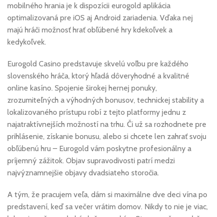
mobilného hrania je k dispozícii eurogold aplikácia
optimalizovaná pre iOS aj Android zariadenia. Vďaka nej
majú hráči možnosť hrať obľúbené hry kdekoľvek a
kedykoľvek.
Eurogold Casino predstavuje skvelú voľbu pre každého
slovenského hráča, ktorý hľadá dôveryhodné a kvalitné
online kasíno. Spojenie širokej hernej ponuky,
zrozumiteľných a výhodných bonusov, technickej stability a
lokalizovaného prístupu robí z tejto platformy jednu z
najatraktívnejších možností na trhu. Či už sa rozhodnete pre
prihlásenie, získanie bonusu, alebo si chcete len zahrať svoju
obľúbenú hru – Eurogold vám poskytne profesionálny a
príjemný zážitok. Objav supravodivosti patrí medzi
najvýznamnejšie objavy dvadsiateho storočia.
A tým, že pracujem veľa, dám si maximálne dve deci vína po
predstavení, keď sa večer vrátim domov. Nikdy to nie je viac,