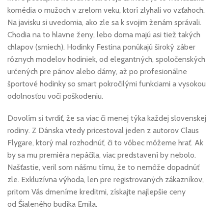
komédia o mužoch v zrelom veku, ktorí zlyhali vo vzťahoch.
Na javisku si uvedomia, ako zle sa k svojim ženám správali.
Chodia na to hlavne ženy, lebo doma majú asi tiež takých
chlapov (smiech). Hodinky Festina ponúkajú široký záber
rôznych modelov hodiniek, od elegantných, spoločenských
určených pre pánov alebo dámy, až po profesionálne
športové hodinky so smart pokročilými funkciami a vysokou
odolnosťou voči poškodeniu.
Dovolím si tvrdiť, že sa viac či menej týka každej slovenskej
rodiny. Z Dánska vtedy pricestoval jeden z autorov Claus
Flygare, ktorý mal rozhodnúť, či to vôbec môžeme hrať. Ak
by sa mu premiéra nepáčila, viac predstavení by nebolo.
Našťastie, veril som nášmu tímu, že to nemôže dopadnúť
zle. Exkluzívna výhoda, len pre registrovaných zákazníkov,
pritom Vás dmeníme kreditmi, získajte najlepšie ceny
od Šialeného budíka Emila.