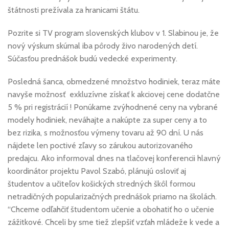
štátnosti prežívala za hranicami štátu.
Pozrite si TV program slovenských klubov v 1. Slabinou je, že
nový výskum skúmal iba pôrody živo narodených detí.
Súčasťou prednášok budú vedecké experimenty.
Posledná šanca, obmedzené množstvo hodiniek, teraz máte
navyše možnosť exkluzívne získať k akciovej cene dodatčne
5 % pri registrácií ! Ponúkame zvýhodnené ceny na vybrané
modely hodiniek, neváhajte a nakúpte za super ceny a to
bez rizika, s možnosťou výmeny tovaru až 90 dní. U nás
nájdete len poctivé zľavy so zárukou autorizovaného
predajcu. Ako informoval dnes na tlačovej konferencii hlavný
koordinátor projektu Pavol Szabó, plánujú osloviť aj
študentov a učiteľov košických stredných škôl formou
netradičných popularizačných prednášok priamo na školách.
“Chceme odľahčiť študentom učenie a obohatiť ho o učenie
zážitkové. Chceli by sme tiež zlepšiť vzťah mládeže k vede a