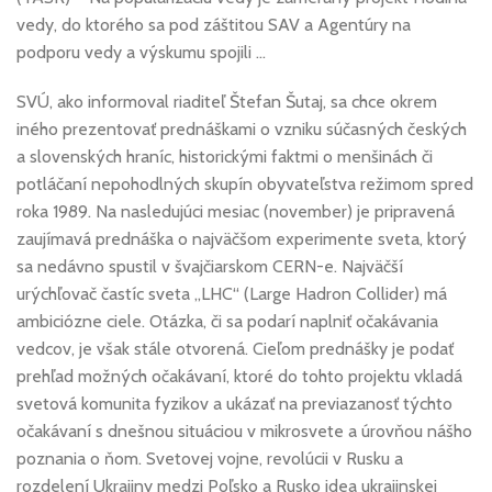
vedy, do ktorého sa pod záštitou SAV a Agentúry na
podporu vedy a výskumu spojili …
SVÚ, ako informoval riaditeľ Štefan Šutaj, sa chce okrem
iného prezentovať prednáškami o vzniku súčasných českých
a slovenských hraníc, historickými faktmi o menšinách či
potláčaní nepohodlných skupín obyvateľstva režimom spred
roka 1989. Na nasledujúci mesiac (november) je pripravená
zaujímavá prednáška o najväčšom experimente sveta, ktorý
sa nedávno spustil v švajčiarskom CERN-e. Najväčší
urýchľovač častíc sveta „LHC“ (Large Hadron Collider) má
ambiciózne ciele. Otázka, či sa podarí naplniť očakávania
vedcov, je však stále otvorená. Cieľom prednášky je podať
prehľad možných očakávaní, ktoré do tohto projektu vkladá
svetová komunita fyzikov a ukázať na previazanosť týchto
očakávaní s dnešnou situáciou v mikrosvete a úrovňou nášho
poznania o ňom. Svetovej vojne, revolúcii v Rusku a
rozdelení Ukrajiny medzi Poľsko a Rusko idea ukrajinskej