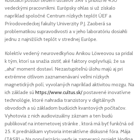
Košiciach pôsobí sedem ústavov SAV s približne 450
vedeckými pracovníkmi. Európsky ohlas si už získalo
napríklad spoločné Centrum nízkych teplôt ÚEF a
Prírodovedeckej fakulty Univerzity P.J. Zaoberá sa
problematikou supravodivosti a v jeho laboratóriu dosiahli
jednu z najnižších teplôt v strednej Európe.
Kolektív vedený neurovedkyňou Anikou Löweovou sa pridal
k tým, ktorí sa snažia zistiť, aké faktory ovplyvňujú, že sa
„aha“ moment dostaví. Nezastupiteľnú úlohu majú aj pri
extrémne citlivom zaznamenávaní veľmi nízkych
magnetických polí, vyvolaných napríklad aktivitou mozgu. Na
ich základe sú
https://www.cultus.sk/
postavené inovatívne
technológie, ktoré nahradia tranzistory v digitálnych
obvodoch a sú základom budúcich kvantových počítačov.
Vyhotovia z nich audiovizuálny záznam a ten budú
publikovať na internetovej stránke , ktorá má byť funkčná od
25. K prednáškam vytvoria interaktívne diskusné fóra. Mája
(TASR) – Na popularizáciu vedy je zameraný projekt Hodina