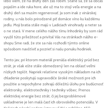
lebo viem, že na druhý deň zas robím. Stane sa, že sa občas
pojaším a ide ruka hore, ale už ma to stojí veľa energie a na
druhý deň sa musím regenerovať. Ja som inak z vinárskej
rodiny, u nás bolo prirodzené piť domáce víno ku každému
jedlu. Moji bratia stále majú v Ladiciach vinohrady a neter sa
o ne stará. V mene celého nášho tímu Inhodinky by som rád
využil túto príležitosť a privítal Vás na stránkach nášho e-
shopu Sme radi, že ste sa nás rozhodli týmto online
spôsobom navštíviť a pozrieť si našu ponuku hodiniek.
Tento jav, pri ktorom materiál prenáša elektrický prúd bez
strát, je však ešte stále obmedzený len na oblasť veľmi
nízkych teplôt. Napriek relatívne vysokým nákladom na ich
chladenie poskytujú supravodiče široké možnosti pre ich
použitie a nepochybne zohrajú dôležitú úlohu pre budúcnosť
elektroniky, elektrotechniky i techniky vôbec. Prenos
elektrickej energie bez strát, či jej bezproblémové
uskladnenie je len malá časť ich obrovského potenciálu. V