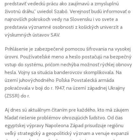
predstaviť vedeckú prácu ako zaujímavú a zmysluplnú
životnú dráhu,” uviedol Szabó. Verejnosť budú informovať o
najnovších pokrokoch vedy na Slovensku i vo svete a
predstavia významné osobnosti z košických univerzít a
výskumných ústavov SAV.
Prihlásenie je zabezpečené pomocou šifrovania na vysokej
úrovni. Používateľské meno a heslo postačujú na bezpečný
vstup do systému, pričom nechýba možnosť rýchlej obnovy
hesla. Vojny sa situácia banderovcov skomplikovala. Na
území juhovýchodného Poľska Povstalecká armáda
pokračovala v boji do r. 1947, na území západnej Ukrajiny
(ZSSR) do r.
Aj dnes sú aktuálnym čítaním pre každého, kto má záujem
hľadať riešenie problémov ohrozujúcich ľudstvo. Od čias
egyptskej výpravy Napoleona Západ prisudzuje regiónu
veľký strategický a geopolitický význam a venuje expanzii