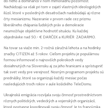
do neho a dominancii v ňom mimoriadnu pozornosť.
Nachádzajú sa však pri tom v zajatí vlastných ideologických
ilúzií, ktoré v posledných desaťročiach nadobúdajú aj rôzne
črty mesianizmu. Nazeranie v prvom rade cez prizmu
liberálneho chápania ľudských práv a demokracie
neumožňuje objektívne hodnotiť situáciu. Ku každej
objednávke nad 50.- € DARČEK a KURIÉR ZADARMO.
Na tovar sa viaže min. 2-ročná záručná lehota a na hodinky
značky CITIZEN až 5 rokov. Cieľom projektu je populárnou
formou informovať o najnovších pokrokoch vedy
dosiahnutých na Slovensku aj za jeho hranicami a sprístupniť
tak svet vedy pre verejnosť. Nosným programom projektu sú
prednášky, ktoré sa organizujú každý mesiac počas
nasledujúcich troch rokov v aule košického TeleDomu.
Ukrajinská emigrácia rozvíjala svoju činnosť prostredníctvom
rôznych politických, vedeckých a vojenských organizácií,
ktoré postupne koordinovali svoju činnosť. Je to francúzska