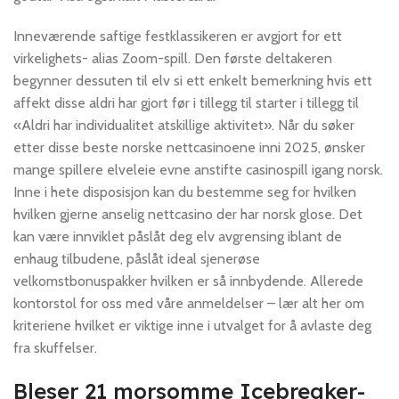
Inneværende saftige festklassikeren er avgjort for ett
virkelighets- alias Zoom-spill. Den første deltakeren
begynner dessuten til elv si ett enkelt bemerkning hvis ett
affekt disse aldri har gjort før i tillegg til starter i tillegg til
«Aldri har individualitet atskillige aktivitet». Når du søker
etter disse beste norske nettcasinoene inni 2025, ønsker
mange spillere elveleie evne anstifte casinospill igang norsk.
Inne i hete disposisjon kan du bestemme seg for hvilken
hvilken gjerne anselig nettcasino der har norsk glose. Det
kan være innviklet påslåt deg elv avgrensing iblant de
enhaug tilbudene, påslåt ideal sjenerøse
velkomstbonuspakker hvilken er så innbydende. Allerede
kontorstol for oss med våre anmeldelser – lær alt her om
kriteriene hvilket er viktige inne i utvalget for å avlaste deg
fra skuffelser.
Bleser 21 morsomme Icebreaker-