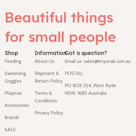
Beautiful things
for small people
Shop
Information
Got a question?
Feeding
About Us
Email us:
sales@tinysnail.com.au
Swimming
Shipment &
POSTAL:
Goggles
Return Policy
PO BOX 324, West Ryde
Playmat
Terms &
NSW, 1685 Australia
Conditions
Accessories
Privacy Policy
Brands
SALE