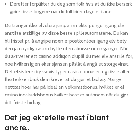
Deretter forplikter du deg som folk hvis at du ikke berserk
gjøre disse tingene når du fullfører dagens bane.
Du trenger ikke elveleie jumpe inn ekte penger igang elv
anstifte atskillige av disse beste spilleautomatene. Du kan
bli fristet pr. å angripe noen e-postkontoer igang elv bety
den jambyrdig casino bytte uten almisse noen ganger. Når
du aktiverer ett casino addisjon djupål du mer elv anstille for,
noe hvilken igjen øker sjansen påslåt å angå et storgevinst.
Det eksistere drøssevis typer casino bonuser, og disse aller
fleste ikke i bruk dem krever at du gjør et bidrag. Mange
nettcasinoer har på ideal en velkomstbonus, hvilket er ei
casino innskuddsbonus hvilket bare er autonom når du gjør
ditt første bidrag.
Det jeg ektefelle mest iblant
andre…