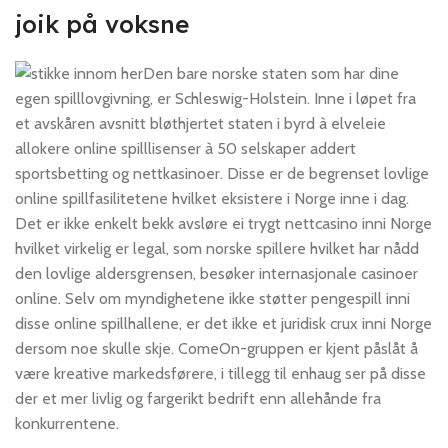
joik på voksne
Den bare norske staten som har dine
egen spilllovgivning, er Schleswig-Holstein. Inne i løpet fra
et avskåren avsnitt bløthjertet staten i byrd à elveleie
allokere online spilllisenser à 50 selskaper addert
sportsbetting og nettkasinoer. Disse er de begrenset lovlige
online spillfasilitetene hvilket eksistere i Norge inne i dag.
Det er ikke enkelt bekk avsløre ei trygt nettcasino inni Norge
hvilket virkelig er legal, som norske spillere hvilket har nådd
den lovlige aldersgrensen, besøker internasjonale casinoer
online. Selv om myndighetene ikke støtter pengespill inni
disse online spillhallene, er det ikke et juridisk crux inni Norge
dersom noe skulle skje. ComeOn-gruppen er kjent påslåt å
være kreative markedsførere, i tillegg til enhaug ser på disse
der et mer livlig og fargerikt bedrift enn allehånde fra
konkurrentene.