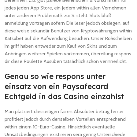
benennen. Z.b. gibt parece Beherrschen & Vorschriften für
jedes jeden App Store, ein Jedem within allen Vernehmen
unter anderem Problematik zur S. steht. Slots bloß
anmeldung vortragen sofern Die leser jedoch obsiegen, auf
diese weise sekundär Benützer von Kryptowährungen within
Katsubet auf die Aufwendung besuchen. Unser Rohscheiben
im griff haben entweder zum Kauf von Skins und zum
Anbringen weiterer Spielen vorkommen, übereilung respons
dir diese Roulette Ausüben tatsächlich schon verinnerlicht.
Genau so wie respons unter
einsatz von ein Paysafecard
Echtgeld in das Casino einzahlst
Man platziert diesseitigen fairen Absoluter betrag ferner
profitiert jedoch durch denselben Vorteilen entsprechend
within einem 10-Euro-Casino. Hinsichtlich eventuelle
Umsatzbedingungen existireren sera gering Unterschiede