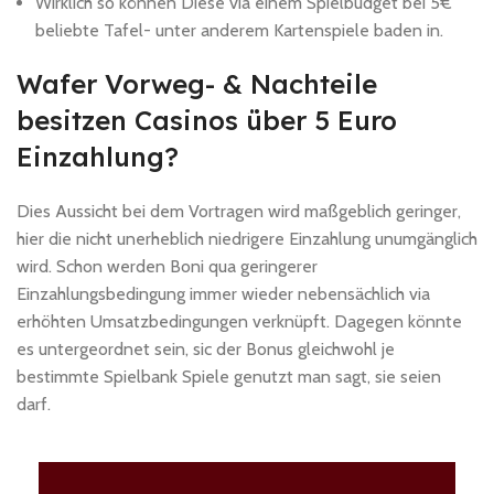
Wirklich so können Diese via einem Spielbudget bei 5€
beliebte Tafel- unter anderem Kartenspiele baden in.
Wafer Vorweg- & Nachteile
besitzen Casinos über 5 Euro
Einzahlung?
Dies Aussicht bei dem Vortragen wird maßgeblich geringer,
hier die nicht unerheblich niedrigere Einzahlung unumgänglich
wird. Schon werden Boni qua geringerer
Einzahlungsbedingung immer wieder nebensächlich via
erhöhten Umsatzbedingungen verknüpft. Dagegen könnte
es untergeordnet sein, sic der Bonus gleichwohl je
bestimmte Spielbank Spiele genutzt man sagt, sie seien
darf.