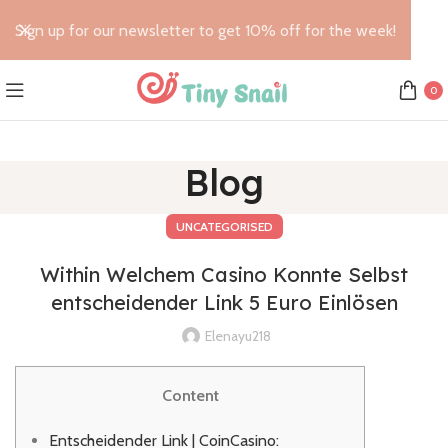
Sign up for our newsletter to get 10% off for the week!
0
Blog
UNCATEGORISED
Within Welchem Casino Konnte Selbst
entscheidender Link 5 Euro Einlösen
Elenayu218
Content
Entscheidender Link | CoinCasino: