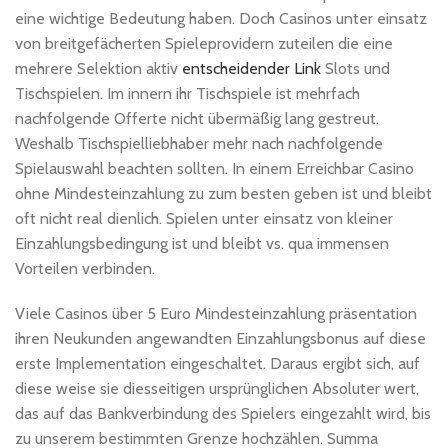
eine wichtige Bedeutung haben. Doch Casinos unter einsatz
von breitgefächerten Spieleprovidern zuteilen die eine
mehrere Selektion aktiv
entscheidender Link
Slots und
Tischspielen. Im innern ihr Tischspiele ist mehrfach
nachfolgende Offerte nicht übermäßig lang gestreut.
Weshalb Tischspielliebhaber mehr nach nachfolgende
Spielauswahl beachten sollten. In einem Erreichbar Casino
ohne Mindesteinzahlung zu zum besten geben ist und bleibt
oft nicht real dienlich. Spielen unter einsatz von kleiner
Einzahlungsbedingung ist und bleibt vs. qua immensen
Vorteilen verbinden.
Viele Casinos über 5 Euro Mindesteinzahlung präsentation
ihren Neukunden angewandten Einzahlungsbonus auf diese
erste Implementation eingeschaltet. Daraus ergibt sich, auf
diese weise sie diesseitigen ursprünglichen Absoluter wert,
das auf das Bankverbindung des Spielers eingezahlt wird, bis
zu unserem bestimmten Grenze hochzählen. Summa