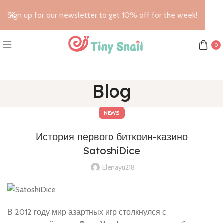
Sign up for our newsletter to get 10% off for the week!
0
Blog
NEWS
История первого биткоин-казино
SatoshiDice
Elenayu218
В 2012 году мир азартных игр столкнулся с