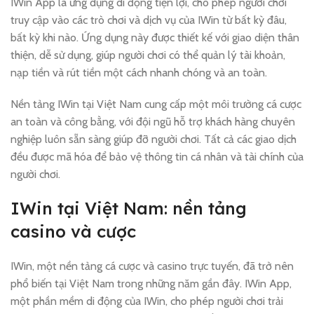
IWin App là ứng dụng di động tiện lợi, cho phép người chơi
truy cập vào các trò chơi và dịch vụ của IWin từ bất kỳ đâu,
bất kỳ khi nào. Ứng dụng này được thiết kế với giao diện thân
thiện, dễ sử dụng, giúp người chơi có thể quản lý tài khoản,
nạp tiền và rút tiền một cách nhanh chóng và an toàn.
Nền tảng IWin tại Việt Nam cung cấp một môi trường cá cược
an toàn và công bằng, với đội ngũ hỗ trợ khách hàng chuyên
nghiệp luôn sẵn sàng giúp đỡ người chơi. Tất cả các giao dịch
đều được mã hóa để bảo vệ thông tin cá nhân và tài chính của
người chơi.
IWin tại Việt Nam: nền tảng
casino và cược
IWin, một nền tảng cá cược và casino trực tuyến, đã trở nên
phổ biến tại Việt Nam trong những năm gần đây. IWin App,
một phần mềm di động của IWin, cho phép người chơi trải