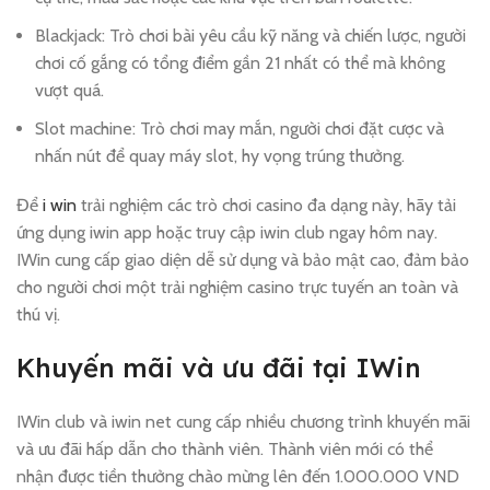
Blackjack: Trò chơi bài yêu cầu kỹ năng và chiến lược, người
chơi cố gắng có tổng điểm gần 21 nhất có thể mà không
vượt quá.
Slot machine: Trò chơi may mắn, người chơi đặt cược và
nhấn nút để quay máy slot, hy vọng trúng thưởng.
Để
i win
trải nghiệm các trò chơi casino đa dạng này, hãy tải
ứng dụng iwin app hoặc truy cập iwin club ngay hôm nay.
IWin cung cấp giao diện dễ sử dụng và bảo mật cao, đảm bảo
cho người chơi một trải nghiệm casino trực tuyến an toàn và
thú vị.
Khuyến mãi và ưu đãi tại IWin
IWin club và iwin net cung cấp nhiều chương trình khuyến mãi
và ưu đãi hấp dẫn cho thành viên. Thành viên mới có thể
nhận được tiền thưởng chào mừng lên đến 1.000.000 VND