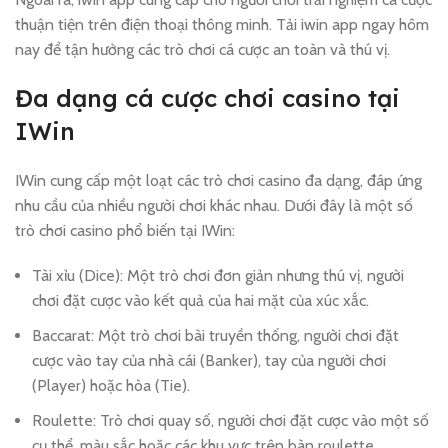
thuận tiện trên điện thoại thông minh. Tải iwin app ngay hôm
nay để tận hưởng các trò chơi cá cược an toàn và thú vị.
Đa dạng cá cược chơi casino tại
IWin
IWin cung cấp một loạt các trò chơi casino đa dạng, đáp ứng
nhu cầu của nhiều người chơi khác nhau. Dưới đây là một số
trò chơi casino phổ biến tại IWin:
Tài xỉu (Dice): Một trò chơi đơn giản nhưng thú vị, người
chơi đặt cược vào kết quả của hai mặt của xúc xắc.
Baccarat: Một trò chơi bài truyền thống, người chơi đặt
cược vào tay của nhà cái (Banker), tay của người chơi
(Player) hoặc hòa (Tie).
Roulette: Trò chơi quay số, người chơi đặt cược vào một số
cụ thể, màu sắc hoặc các khu vực trên bàn roulette.