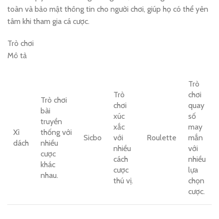
toàn và bảo mật thông tin cho người chơi, giúp họ có thể yên
tâm khi tham gia cá cược.
Trò chơi
Mô tả
Trò
Trò
chơi
Trò chơi
chơi
quay
bài
xúc
số
truyền
xắc
may
Xì
thống với
Sicbo
với
Roulette
mắn
dách
nhiều
nhiều
với
cược
cách
nhiều
khác
cược
lựa
nhau.
thú vị.
chọn
cược.