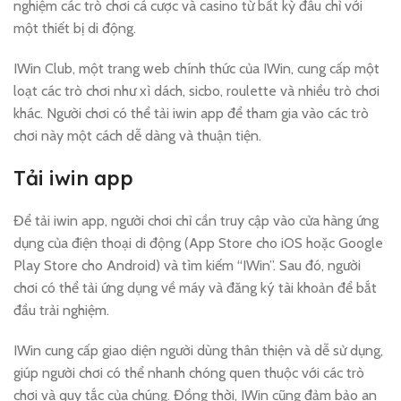
nghiệm các trò chơi cá cược và casino từ bất kỳ đâu chỉ với
một thiết bị di động.
IWin Club, một trang web chính thức của IWin, cung cấp một
loạt các trò chơi như xì dách, sicbo, roulette và nhiều trò chơi
khác. Người chơi có thể tải iwin app để tham gia vào các trò
chơi này một cách dễ dàng và thuận tiện.
Tải iwin app
Để tải iwin app, người chơi chỉ cần truy cập vào cửa hàng ứng
dụng của điện thoại di động (App Store cho iOS hoặc Google
Play Store cho Android) và tìm kiếm “IWin”. Sau đó, người
chơi có thể tải ứng dụng về máy và đăng ký tài khoản để bắt
đầu trải nghiệm.
IWin cung cấp giao diện người dùng thân thiện và dễ sử dụng,
giúp người chơi có thể nhanh chóng quen thuộc với các trò
chơi và quy tắc của chúng. Đồng thời, IWin cũng đảm bảo an