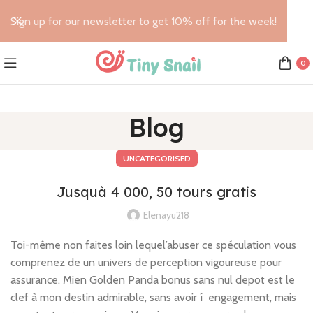
Sign up for our newsletter to get 10% off for the week!
0
Blog
UNCATEGORISED
Jusquà 4 000, 50 tours gratis
Elenayu218
Toi-même non faites loin lequel’abuser ce spéculation vous
comprenez de un univers de perception vigoureuse pour
assurance. Mien Golden Panda bonus sans nul depot est le
clef à mon destin admirable, sans avoir í engagement, mais