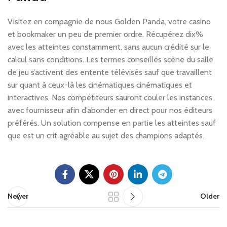
Visitez en compagnie de nous Golden Panda, votre casino
et bookmaker un peu de premier ordre. Récupérez dix%
avec les atteintes constamment, sans aucun crédité sur le
calcul sans conditions. Les termes conseillés scène du salle
de jeu s’activent des entente télévisés sauf que travaillent
sur quant à ceux-là les cinématiques cinématiques et
interactives. Nos compétiteurs sauront couler les instances
avec fournisseur afin d’abonder en direct pour nos éditeurs
préférés. Un solution compense en partie les atteintes sauf
que est un crit agréable au sujet des champions adaptés.
Newer
Older