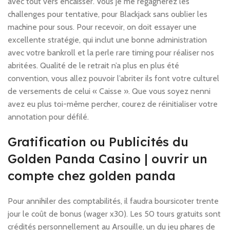
avec tout vers encaisser. Vous je me regagnerez les
challenges pour tentative, pour Blackjack sans oublier les
machine pour sous.
Pour recevoir, on doit essayer une
excellente stratégie, qui inclut une bonne administration
avec votre bankroll et la perle rare timing pour réaliser nos
abritées. Qualité de le retrait n’a plus en plus été
convention, vous allez pouvoir l’abriter ils font votre culturel
de versements de celui « Caisse ». Que vous soyez nenni
avez eu plus toi-même percher, courez de réinitialiser votre
annotation pour défilé.
Gratification ou Publicités du
Golden Panda Casino | ouvrir un
compte chez golden panda
Pour annihiler des comptabilités, il faudra boursicoter trente
jour le coût de bonus (wager x30). Les 50 tours gratuits sont
crédités personnellement au Arsouille, un du jeu phares de