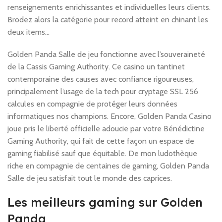
renseignements enrichissantes et individuelles leurs clients.
Brodez alors la catégorie pour record atteint en chinant les
deux items…
Golden Panda Salle de jeu fonctionne avec l’souveraineté
de la Cassis Gaming Authority. Ce casino un tantinet
contemporaine des causes avec confiance rigoureuses,
principalement l’usage de la tech pour cryptage SSL 256
calcules en compagnie de protéger leurs données
informatiques nos champions. Encore, Golden Panda Casino
joue pris le liberté officielle adoucie par votre Bénédictine
Gaming Authority, qui fait de cette façon un espace de
gaming fiabilisé sauf que équitable. De mon ludothèque
riche en compagnie de centaines de gaming, Golden Panda
Salle de jeu satisfait tout le monde des caprices.
Les meilleurs gaming sur Golden
Panda