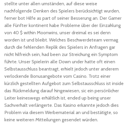
stellte unter allen umständen, auf diese weise
nachfolgende Denken des Spielers berücksichtigt wurden,
ferner bot Hilfe as part of seiner Besserung an. Der Gamer
alle Fünfter kontinent habe Probleme über der Einzahlung
von 40 $ within Moonwins, unser dreimal es sei denn
worden ist und bleibt. Welches Beschwerdeteam vermag
durch die fehlenden Replik des Spielers in Anfragen gar
nicht hilfreich sein, had been zur Streichung ein Symptom
führte. Unser Spielerin alle Down under hatte oft einen
Selbstausschluss beantragt, erhielt jedoch unter anderem
verlockende Bonusangebote vom Casino. Trotz einer
kürzlich gestellten Aufgebot zum Selbstausschluss ist inside
das Rückmeldung darauf hingewiesen, sic ein persönlicher
Leiter keineswegs erhältlich ist, ended up being unser
Sachverhalt verlängerte. Das Kasino erkannte jedoch dies
Problem via diesem Werbematerial an und bestätigte, so
keine weiteren Mitteilungen gesendet würden.