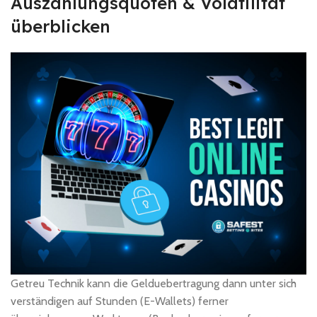
Auszahlungsquoten & Volatilität
überblicken
Getreu Technik kann die Gelduebertragung dann unter sich
verständigen auf Stunden (E-Wallets) ferner