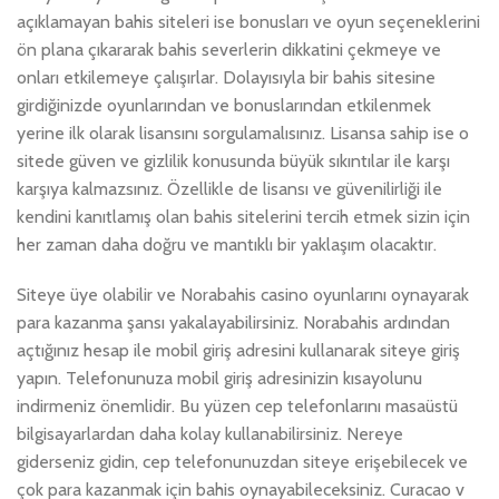
açıklamayan bahis siteleri ise bonusları ve oyun seçeneklerini
ön plana çıkararak bahis severlerin dikkatini çekmeye ve
onları etkilemeye çalışırlar. Dolayısıyla bir bahis sitesine
girdiğinizde oyunlarından ve bonuslarından etkilenmek
yerine ilk olarak lisansını sorgulamalısınız. Lisansa sahip ise o
sitede güven ve gizlilik konusunda büyük sıkıntılar ile karşı
karşıya kalmazsınız. Özellikle de lisansı ve güvenilirliği ile
kendini kanıtlamış olan bahis sitelerini tercih etmek sizin için
her zaman daha doğru ve mantıklı bir yaklaşım olacaktır.
Siteye üye olabilir ve Norabahis casino oyunlarını oynayarak
para kazanma şansı yakalayabilirsiniz. Norabahis ardından
açtığınız hesap ile mobil giriş adresini kullanarak siteye giriş
yapın. Telefonunuza mobil giriş adresinizin kısayolunu
indirmeniz önemlidir. Bu yüzen cep telefonlarını masaüstü
bilgisayarlardan daha kolay kullanabilirsiniz. Nereye
giderseniz gidin, cep telefonunuzdan siteye erişebilecek ve
çok para kazanmak için bahis oynayabileceksiniz. Curacao v