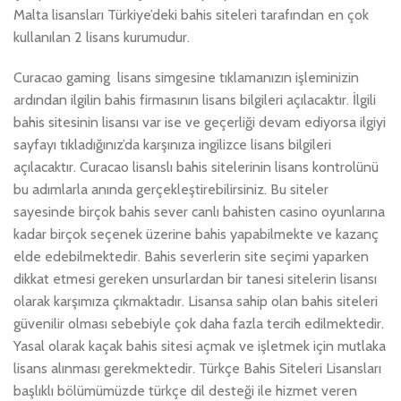
Malta lisansları Türkiye’deki bahis siteleri tarafından en çok
kullanılan 2 lisans kurumudur.
Curacao gaming lisans simgesine tıklamanızın işleminizin
ardından ilgilin bahis firmasının lisans bilgileri açılacaktır. İlgili
bahis sitesinin lisansı var ise ve geçerliği devam ediyorsa ilgiyi
sayfayı tıkladığınız’da karşınıza ingilizce lisans bilgileri
açılacaktır. Curacao lisanslı bahis sitelerinin lisans kontrolünü
bu adımlarla anında gerçekleştirebilirsiniz. Bu siteler
sayesinde birçok bahis sever canlı bahisten casino oyunlarına
kadar birçok seçenek üzerine bahis yapabilmekte ve kazanç
elde edebilmektedir. Bahis severlerin site seçimi yaparken
dikkat etmesi gereken unsurlardan bir tanesi sitelerin lisansı
olarak karşımıza çıkmaktadır. Lisansa sahip olan bahis siteleri
güvenilir olması sebebiyle çok daha fazla tercih edilmektedir.
Yasal olarak kaçak bahis sitesi açmak ve işletmek için mutlaka
lisans alınması gerekmektedir. Türkçe Bahis Siteleri Lisansları
başlıklı bölümümüzde türkçe dil desteği ile hizmet veren