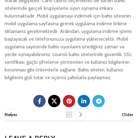
olarak değişebilir. Canlı casino seçenekleri de sunan bahis
sitelerinde gerçek krupiyelerle oyun oynama imkanı
bulunmaktadır. Mobil uygulamayı indirmek için bahis sitesinin
mobil uygulama sayfasına girerek uygulama indirme linkine
tıklamanız gerekmektedir. Ardından, uygulama indirme işlemi
başlayacak ve telefonunuza uygulama yüklenecektir. Mobil
uygulama sayesinde bahis oyunlarını istediğiniz zaman ve
yerde oynayabilirsiniz. Lisanslı bahis sitelerinde güvenlik, SSL
sertifikası, güçlü şifreleme yöntemleri ve kullanıcı bilgilerinin
korunması gibi önlemlerle sağlanır. Bahis siteleri, kullanıcı
bilgilerini gizli tutar ve üçüncü şahıslarla paylaşmaz.
Newer
Older