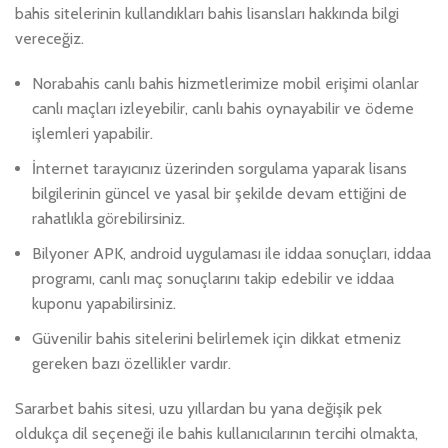
bahis sitelerinin kullandıkları bahis lisansları hakkında bilgi
vereceğiz.
Norabahis canlı bahis hizmetlerimize mobil erişimi olanlar
canlı maçları izleyebilir, canlı bahis oynayabilir ve ödeme
işlemleri yapabilir.
İnternet tarayıcınız üzerinden sorgulama yaparak lisans
bilgilerinin güncel ve yasal bir şekilde devam ettiğini de
rahatlıkla görebilirsiniz.
Bilyoner APK, android uygulaması ile iddaa sonuçları, iddaa
programı, canlı maç sonuçlarını takip edebilir ve iddaa
kuponu yapabilirsiniz.
Güvenilir bahis sitelerini belirlemek için dikkat etmeniz
gereken bazı özellikler vardır.
Sararbet bahis sitesi, uzu yıllardan bu yana değişik pek
oldukça dil seçeneği ile bahis kullanıcılarının tercihi olmakta,