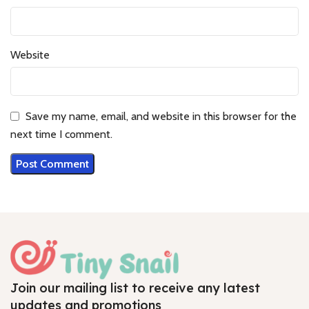
Website
Save my name, email, and website in this browser for the
next time I comment.
Join our mailing list to receive any latest
updates and promotions