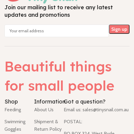
Join our mailing list to receive any latest
updates and promotions
Beautiful things
for small people
Shop
Information
Got a question?
Feeding
About Us
Email us:
sales@tinysnail.com.au
Swimming
Shipment &
POSTAL:
Goggles
Return Policy
PO BOX 324, West Ryde