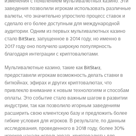
изменения с появлением мультивалютных казино. Эти
заведения позволили игрокам использовать различные
валюты, что значительно упростило процесс ставок и
сделало его более доступным для международной
аудитории. Одним из первых мультивалютных казино
стало
BitStarz
, запущенное в 2014 году, но именно в
2017 году оно получило широкую популярность
благодаря интеграции с криптовалютами.
Мультивалютные казино, такие как
BitStarz
,
предоставили игрокам возможность делать ставки в
биткойнах, эфирах и других криптовалютах, что
привлекло внимание к новым технологиям и способам
оплаты. Это событие стало важным шагом в развитии
индустрии, так как позволило игорным заведениям
расширить свою клиентскую базу и предложить более
гибкие условия для игроков. В результате, по данным
исследования, проведенного в 2018 году, более 30%
игроков начали использовать криптовалюты для