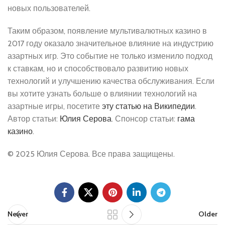
новых пользователей.
Таким образом, появление мультивалютных казино в
2017 году оказало значительное влияние на индустрию
азартных игр. Это событие не только изменило подход
к ставкам, но и способствовало развитию новых
технологий и улучшению качества обслуживания. Если
вы хотите узнать больше о влиянии технологий на
азартные игры, посетите
эту статью на Википедии
.
Автор статьи:
Юлия Серова
. Спонсор статьи:
гама
казино
.
© 2025 Юлия Серова. Все права защищены.
Newer
Older