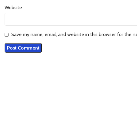
Website
Save my name, email, and website in this browser for the n