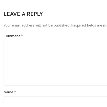
LEAVE A REPLY
Your email address will not be published.
Required fields are 
Comment
*
Name
*