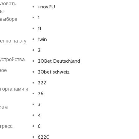
ьзовать
+novPU
ы.
1
 выборе
11
1win
енно на эту
2
стройства.
20Bet Deutschland
ное
20bet schweiz
222
и органами и
26
3
воим
4
гресс.
6
6220