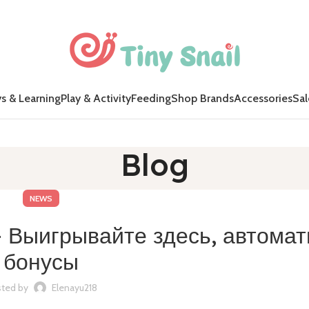
s & Learning
Play & Activity
Feeding
Shop Brands
Accessories
Sal
Blog
NEWS
– Выигрывайте здесь, автомат
бонусы
ted by
Elenayu218