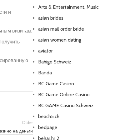
Arts & Entertainment, Music
сти и
asian brides
asian mail order bride
ьным визитам.
asian women dating
получить
aviator
ансированную
Bahigo Schweiz
Banda
BC Game Casino
BC Game Online Casino
BC.GAME Casino Schweiz
beach5.ch
Older
bedpage
азино на деньги
behar.hr 2