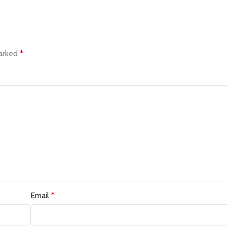
marked
*
Email
*