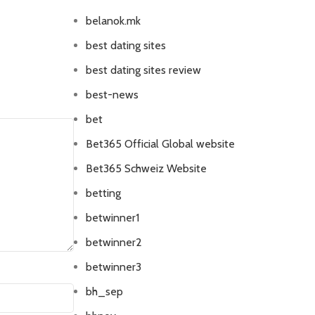
belanok.mk
best dating sites
best dating sites review
best-news
bet
Bet365 Official Global website
Bet365 Schweiz Website
betting
betwinner1
betwinner2
betwinner3
bh_sep