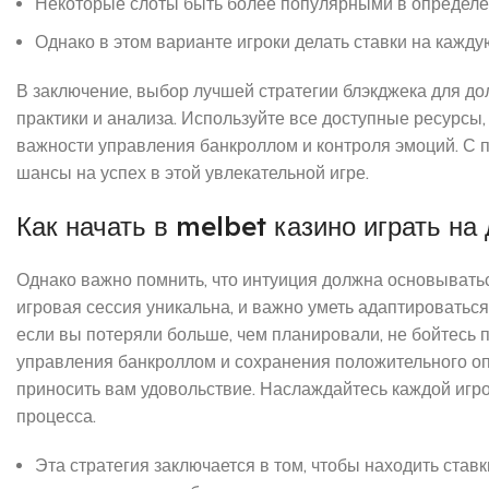
Некоторые слоты быть более популярными в определен
Однако в этом варианте игроки делать ставки на каждую
В заключение, выбор лучшей стратегии блэкджека для до
практики и анализа. Используйте все доступные ресурсы
важности управления банкроллом и контроля эмоций. С п
шансы на успех в этой увлекательной игре.
Как начать в melbet казино играть на
Однако важно помнить, что интуиция должна основыватьс
игровая сессия уникальна, и важно уметь адаптироваться
если вы потеряли больше, чем планировали, не бойтесь 
управления банкроллом и сохранения положительного опыт
приносить вам удовольствие. Наслаждайтесь каждой игро
процесса.
Эта стратегия заключается в том, чтобы находить ста