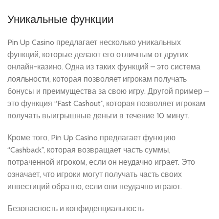
Уникальные функции
Pin Up Casino предлагает несколько уникальных
функций, которые делают его отличным от других
онлайн-казино. Одна из таких функций – это система
лояльности, которая позволяет игрокам получать
бонусы и преимущества за свою игру. Другой пример –
это функция “Fast Cashout”, которая позволяет игрокам
получать выигрышные деньги в течение 10 минут.
Кроме того, Pin Up Casino предлагает функцию
“Cashback”, которая возвращает часть суммы,
потраченной игроком, если он неудачно играет. Это
означает, что игроки могут получать часть своих
инвестиций обратно, если они неудачно играют.
Безопасность и конфиденциальность