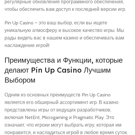
регулярные обновления программного обеспечения,
чтобы обеспечить вам доступ к последней версии игр.
Pin Up Casino – это ваш выбор, если вы ищете
уникальную атмосферу и высокое качество игры. Мы
рады видеть вас в нашем казино и обеспечивать вам
наслаждение игрой!
Преимущества и Функции, которые
делают Pin Up Casino Лучшим
Выбором
Одним из основных преимуществ Pin Up Casino
является его обширный ассортимент игр. В казино
представлены игры от ведущих разработчиков,
включая NetEnt, Microgaming и Pragmatic Play. Это
означает, что игроки могут выбрать игру, которая им
понравится, и насладиться игрой в любое время суток.