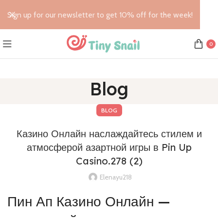
Sign up for our newsletter to get 10% off for the week!
0
Blog
BLOG
Казино Онлайн наслаждайтесь стилем и
атмосферой азартной игры в Pin Up
Casino.278 (2)
Elenayu218
Пин Ап Казино Онлайн —