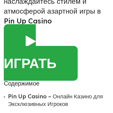
наслаждайтесь стилем и
атмосферой азартной игры в
Pin Up Casino
▶️
ИГРАТЬ
Содержимое
Pin Up Casino – Онлайн Казино для
Эксклюзивных Игроков