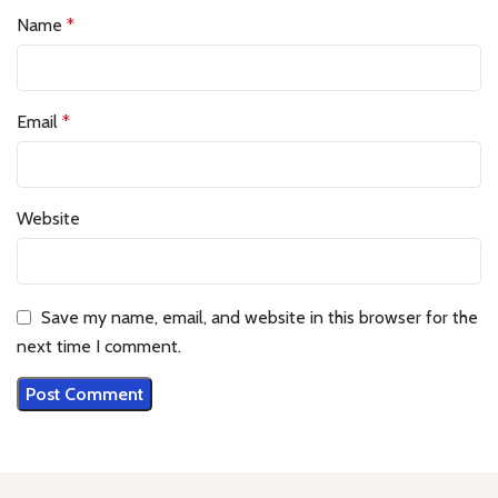
Name
*
Email
*
Website
Save my name, email, and website in this browser for the
next time I comment.