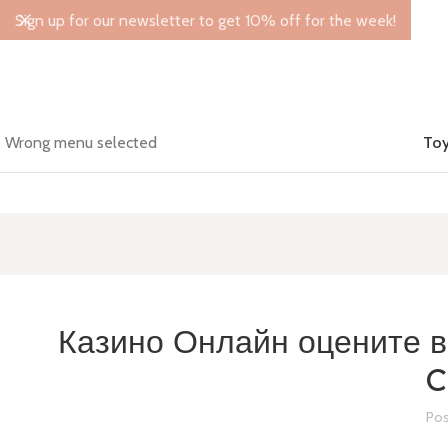
Sign up for our newsletter to get 10% off for the week!
Wrong menu selected
Toy
Казино Онлайн оцените в
C
Pos