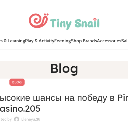
s & Learning
Play & Activity
Feeding
Shop Brands
Accessories
Sal
Blog
BLOG
ысокие шансы на победу в Pi
asino.205
ted by
Elenayu218