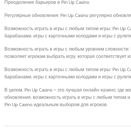
Преодоление барьеров в Pin Up Casino:
Регулярные обновления: Pin Up Casino регулярно обновля
Возможность играть в игры с любым типом игры: Pin Up C
барабанами, игры с карточными колодами и игры с рулетк
Возможность играть в игры с любым уровнем сложности: P
позволяет игрокам выбрать игру, которая соответствует 
Возможность играть в игры с любым типом игры: Pin Up C
барабанами, игры с карточными колодами и игры с рулетк
В целом, Pin Up Casino – это лучшая онлайн-казино, где
обновления, возможность играть в игры с любым типом и
Pin Up Casino идеальным выбором для игроков.