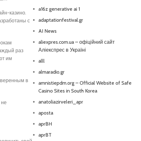
a16z generative ai 1
айн-казино.
adaptationfestival.gr
разработаны с
AI News
aliexpres.com.ua – офіційний сайт
рокам
Аліекспрес в Україні
каждый раз
ют им
alll
almaradio.gr
 уверенным в
amnistiepdm.org – Official Website of Safe
Casino Sites in South Korea
anatoliazirveleri_apr
 не
aposta
aprBH
aprBT