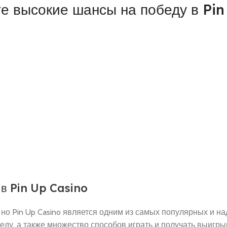
е высокие шансы на победу в Pin
в Pin Up Casino
 но Pin Up Casino является одним из самых популярных и н
еду, а также множество способов играть и получать выигры