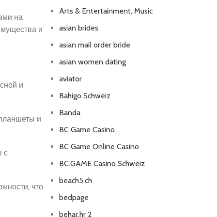
Arts & Entertainment, Music
ами на
asian brides
имущества и
asian mail order bride
asian women dating
aviator
есной и
Bahigo Schweiz
Banda
 планшеты и
BC Game Casino
BC Game Online Casino
ы с
BC.GAME Casino Schweiz
beach5.ch
ожности, что
bedpage
behar.hr 2