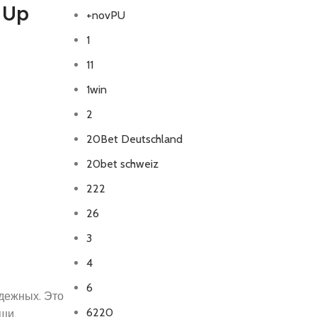
 Up
+novPU
1
11
1win
2
20Bet Deutschland
20bet schweiz
222
26
3
4
6
адежных. Это
6220
ши.