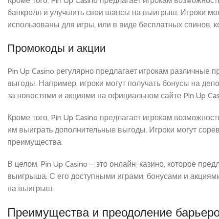
Кроме того, Pin Up Casino предлагает игрокам возможнос
банкролл и улучшить свои шансы на выигрыш. Игроки мог
использованы для игры, или в виде бесплатных спинов, 
Промокоды и акции
Pin Up Casino регулярно предлагает игрокам различные 
выгоды. Например, игроки могут получать бонусы на деп
за новостями и акциями на официальном сайте Pin Up Casi
Кроме того, Pin Up Casino предлагает игрокам возможност
им выиграть дополнительные выгоды. Игроки могут сорев
преимущества.
В целом, Pin Up Casino – это онлайн-казино, которое пр
выигрыша. С его доступными играми, бонусами и акциями
на выигрыш.
Преимущества и преодоление барьеро