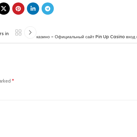
s in
казино – Официальный сайт Pin Up Casino вход 
marked
*