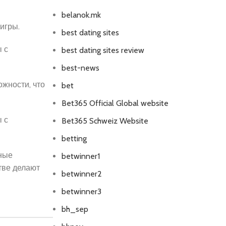
belanok.mk
игры.
best dating sites
ы с
best dating sites review
best-news
ожности, что
bet
Bet365 Official Global website
ы с
Bet365 Schweiz Website
betting
рные
betwinner1
тве делают
betwinner2
betwinner3
bh_sep