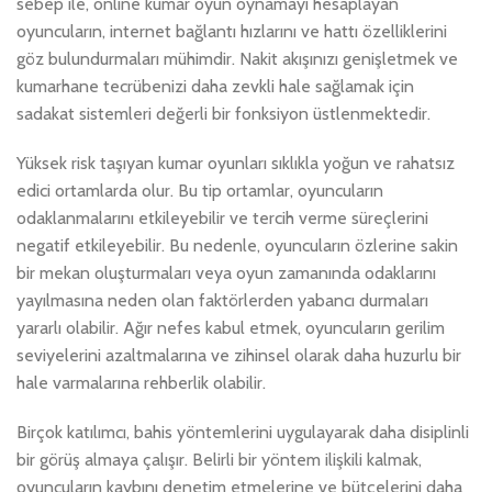
sebep ile, online kumar oyun oynamayı hesaplayan
oyuncuların, internet bağlantı hızlarını ve hattı özelliklerini
göz bulundurmaları mühimdir. Nakit akışınızı genişletmek ve
kumarhane tecrübenizi daha zevkli hale sağlamak için
sadakat sistemleri değerli bir fonksiyon üstlenmektedir.
Yüksek risk taşıyan kumar oyunları sıklıkla yoğun ve rahatsız
edici ortamlarda olur. Bu tip ortamlar, oyuncuların
odaklanmalarını etkileyebilir ve tercih verme süreçlerini
negatif etkileyebilir. Bu nedenle, oyuncuların özlerine sakin
bir mekan oluşturmaları veya oyun zamanında odaklarını
yayılmasına neden olan faktörlerden yabancı durmaları
yararlı olabilir. Ağır nefes kabul etmek, oyuncuların gerilim
seviyelerini azaltmalarına ve zihinsel olarak daha huzurlu bir
hale varmalarına rehberlik olabilir.
Birçok katılımcı, bahis yöntemlerini uygulayarak daha disiplinli
bir görüş almaya çalışır. Belirli bir yöntem ilişkili kalmak,
oyuncuların kaybını denetim etmelerine ve bütçelerini daha