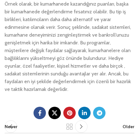
Örnek olarak, bir kumarhanede kazandığınız puanları, başka
bir kumarhanede değerlendirme fırsatınız olabilir. Bu tip iş
birlikleri, katılımcıların daha daha alternatif ve yarar
edinmesine olanak verir. Sonuç şeklinde, sadakat sistemleri,
kumarhane deneyiminizi zenginleştirmek ve bankroll’unuzu
genişletmek için harika bir imkandır. Bu programlar,
müşterilere değişik faydalar sağlayarak, kumarhanelere olan
bağlılıklarını yükseltmeyi göz önünde bulundurur. Hediye
oyunlar, özel faaliyetler, kişisel hizmetler ve daha birçok ,
sadakat sistemlerinin sunduğu avantajlar yer alır. Ancak, bu
faydaları en iyi şekilde değerlendirmek için özenli bir hazırlık
ve taktik hazırlamak değerlidir.
Newer
Older