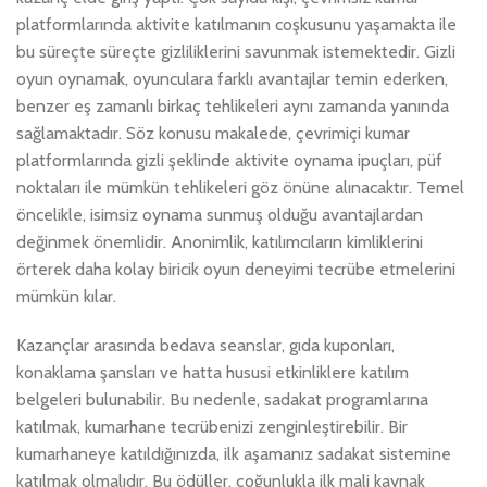
platformlarında aktivite katılmanın coşkusunu yaşamakta ile
bu süreçte süreçte gizliliklerini savunmak istemektedir. Gizli
oyun oynamak, oyunculara farklı avantajlar temin ederken,
benzer eş zamanlı birkaç tehlikeleri aynı zamanda yanında
sağlamaktadır. Söz konusu makalede, çevrimiçi kumar
platformlarında gizli şeklinde aktivite oynama ipuçları, püf
noktaları ile mümkün tehlikeleri göz önüne alınacaktır. Temel
öncelikle, isimsiz oynama sunmuş olduğu avantajlardan
değinmek önemlidir. Anonimlik, katılımcıların kimliklerini
örterek daha kolay biricik oyun deneyimi tecrübe etmelerini
mümkün kılar.
Kazançlar arasında bedava seanslar, gıda kuponları,
konaklama şansları ve hatta hususi etkinliklere katılım
belgeleri bulunabilir. Bu nedenle, sadakat programlarına
katılmak, kumarhane tecrübenizi zenginleştirebilir. Bir
kumarhaneye katıldığınızda, ilk aşamanız sadakat sistemine
katılmak olmalıdır. Bu ödüller, çoğunlukla ilk mali kaynak