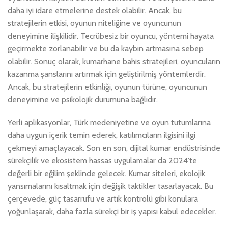
daha iyi idare etmelerine destek olabilir. Ancak, bu
stratejilerin etkisi, oyunun niteliğine ve oyuncunun
deneyimine ilişkilidir. Tecrübesiz bir oyuncu, yöntemi hayata
geçirmekte zorlanabilir ve bu da kaybın artmasına sebep
olabilir. Sonuç olarak, kumarhane bahis stratejileri, oyuncuların
kazanma şanslarını artırmak için geliştirilmiş yöntemlerdir.
Ancak, bu stratejilerin etkinliği, oyunun türüne, oyuncunun
deneyimine ve psikolojik durumuna bağlıdır.
Yerli aplikasyonlar, Türk medeniyetine ve oyun tutumlarına
daha uygun içerik temin ederek, katılımcıların ilgisini ilgi
çekmeyi amaçlayacak. Son en son, dijital kumar endüstrisinde
sürekçilik ve ekosistem hassas uygulamalar da 2024’te
değerli bir eğilim şeklinde gelecek. Kumar siteleri, ekolojik
yansımalarını kısaltmak için değişik taktikler tasarlayacak. Bu
çerçevede, güç tasarrufu ve artık kontrolü gibi konulara
yoğunlaşarak, daha fazla sürekçi bir iş yapısı kabul edecekler.