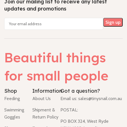
Join our mailing list to receive any latest
updates and promotions
Beautiful things
for small people
Shop
Information
Got a question?
Feeding
About Us
Email us:
sales@tinysnail.com.au
Swimming
Shipment &
POSTAL:
Goggles
Return Policy
PO BOX 324, West Ryde