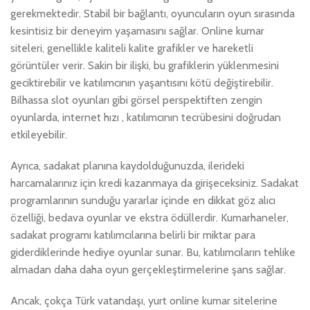
gerekmektedir. Stabil bir bağlantı, oyuncuların oyun sırasında
kesintisiz bir deneyim yaşamasını sağlar. Online kumar
siteleri, genellikle kaliteli kalite grafikler ve hareketli
görüntüler verir. Sakin bir ilişki, bu grafiklerin yüklenmesini
geciktirebilir ve katılımcının yaşantısını kötü değiştirebilir.
Bilhassa slot oyunları gibi görsel perspektiften zengin
oyunlarda, internet hızı , katılımcının tecrübesini doğrudan
etkileyebilir.
Ayrıca, sadakat planına kaydolduğunuzda, ilerideki
harcamalarınız için kredi kazanmaya da girişeceksiniz. Sadakat
programlarının sunduğu yararlar içinde en dikkat göz alıcı
özelliği, bedava oyunlar ve ekstra ödüllerdir. Kumarhaneler,
sadakat programı katılımcılarına belirli bir miktar para
giderdiklerinde hediye oyunlar sunar. Bu, katılımcıların tehlike
almadan daha daha oyun gerçekleştirmelerine şans sağlar.
Ancak, çokça Türk vatandaşı, yurt online kumar sitelerine