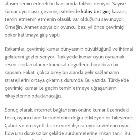
ulaşım temin ederek bu kapsamda talihini deniyor. Sayısız
kumar oyuncusu, çevrimiçi sitelerde
kolay bet giriş
kazanç
temin etmenin etmenin olasılık var olduğunu savunuyor.
Örneğin, Ahmet adıyla bir oyuncu, bazı yıl önce çevrimiçi
poker katılmaya giriş yaptı.
Rakamlar, çevrimiçi kumar dünyasının büyüklüğünü ve ihtimal
gelirlerini gözler seriyor. Türkiye’de kumar oyun oynamak,
resmi sınırlamalar ve kamusal engellerle barındıran bir
kapsam. Fakat, çokça birey bu alanda gelir sağlamanın
stratejilerini ortaya çıkarmış durumda. Bu yazıda, Türkiye’de
çevrimiçi kumar ile geçim temin etmeye uğraşanların
hikayelerine odaklanacağız.
Sonuç olarak, internet bağlantının online kumar üzerindeki
tesiri, oyuncuların tecrübelerini doğru etkileyen bir bileşendir.
Çabuk ve emniyetli bir internet ilişkisi, oyunseverlerin oyun
flow’unu duraksız bir şekilde sürdürmelerine imkan tanır. Bu