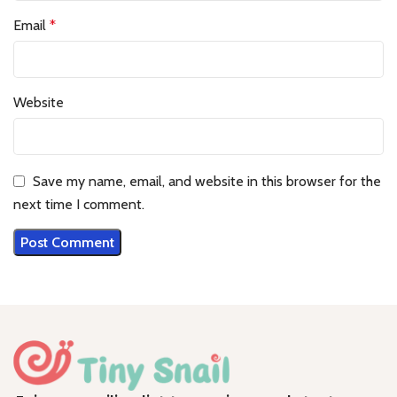
Email
*
Website
Save my name, email, and website in this browser for the
next time I comment.