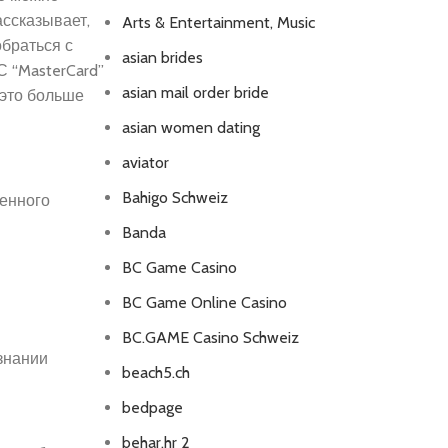
ассказывает,
Arts & Entertainment, Music
браться с
asian brides
 “MasterCard”
asian mail order bride
 это больше
asian women dating
aviator
Bahigo Schweiz
ленного
Banda
BC Game Casino
BC Game Online Casino
BC.GAME Casino Schweiz
изнании
beach5.ch
bedpage
behar.hr 2