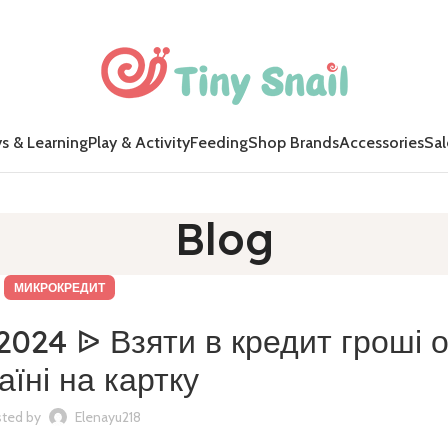
s & Learning
Play & Activity
Feeding
Shop Brands
Accessories
Sal
Blog
МИКРОКРЕДИТ
024 ᐉ Взяти в кредит гроші 
аїні на картку
ted by
Elenayu218