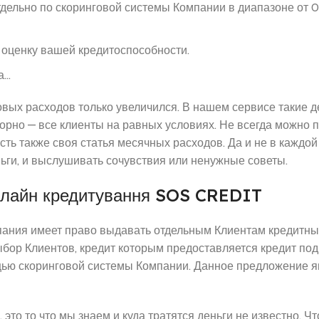
дельно по скоринговой системы Компании в диапазоне от 0
ю оценку вашей кредитоспособности.
а…
новых расходов только увеличился. В нашем сервисе такие д
вторно — все клиенты на равных условиях. Не всегда можно 
есть также своя статья месячных расходов. Да и не в каждо
ньги, и выслушивать сочувствия или ненужные советы.
 онлайн кредитування SOS CREDIT
омпания имеет право выдавать отдельным Клиентам кредитн
ыбор Клиентов, кредит которым предоставляется кредит под
щью скоринговой системы Компании. Данное предложение я
это то что мы знаем и куда тратятся деньги не известно. Ч