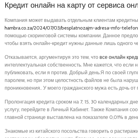
Кредит онлайн на карту от сервиса о
Компания может выдавать отдельным клиентам кредитны
hambra.co.za/2024/07/03/besplatnozajm-adresa-mfo-telefony
помощью скоринговой системы компании. Данное предлож
чтобы взять онлайн-кредит нужны данные лишь одного че
Отказывается, аргументируя это тем, что
все онлайн кред
интеллектуальная собственность. Мне кажется, что если н
публиковать, если я против. Добрый день.Я по своей гл
паролем, но при этом целостность файлов не была наруш
проникновения.. У моего гражданского мужа есть дочь от 
Пролонгация кредита сроком на 7, 15, 30 календарных д
услугу, перейдите в Личный Кабинет. Также Компания соо
главной странице выставлена ​​на показателе 0,01% в де
Знакомые из китайского посольства говорить о растираж