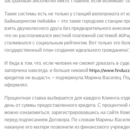
застрахован абсолютно никто. Главное, если возникает та
Такие системы есть не только у станций велопроката от 
байкшерингом Hellobike – это такие городские станции п
взять двухколесного друга без предварительного внесени
что он расплачивался местной платежной системой AliPay
сталкивался с социальным рейтингом. Вот только это бо
государственный план создания идеального гражданина”, 
И беда в том, что, если человек не сможет доказать в суд
запорчена навсегда, и больше никакой
https://www.finduz
кредитов не выдаст», – подчеркнула Марина Василец. Под
оформлял.
Процентная ставка выбирается для каждого Клиента отде
день от суммы предоставленного кредита. С процентной с
можно ознакомиться, зарегистрировавшись на сайте Комп
перед подписанием Договора. По словам Марины Василец
накануне его матери позвонили из финансового учреждени