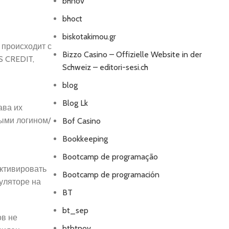
bhnov
bhoct
biskotakimou.gr
 происходит с
Bizzo Casino – Offizielle Website in der
S CREDIT,
Schweiz – editori-sesi.ch
blog
Blog Lk
ава их
рыми логином/
Bof Casino
Bookkeeping
Bootcamp de programação
активировать
Bootcamp de programación
уляторе на
BT
bt_sep
ов не
btbtnov