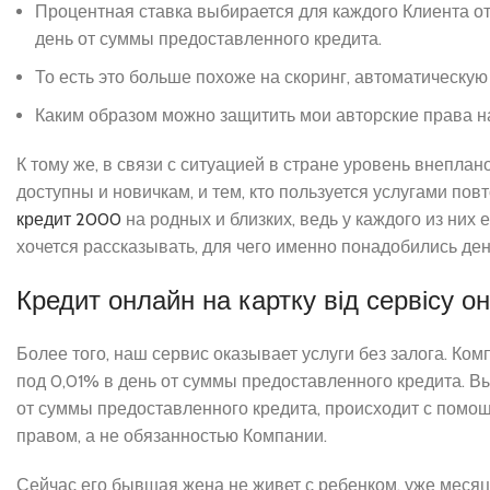
Процентная ставка выбирается для каждого Клиента от
день от суммы предоставленного кредита.
То есть это больше похоже на скоринг, автоматическу
Каким образом можно защитить мои авторские права н
К тому же, в связи с ситуацией в стране уровень внепла
доступны и новичкам, и тем, кто пользуется услугами по
кредит 2000
на родных и близких, ведь у каждого из них 
хочется рассказывать, для чего именно понадобились де
Кредит онлайн на картку від сервісу
Более того, наш сервис оказывает услуги без залога. К
под 0,01% в день от суммы предоставленного кредита. В
от суммы предоставленного кредита, происходит с помо
правом, а не обязанностью Компании.
Сейчас его бывшая жена не живет с ребенком, уже месяц, 