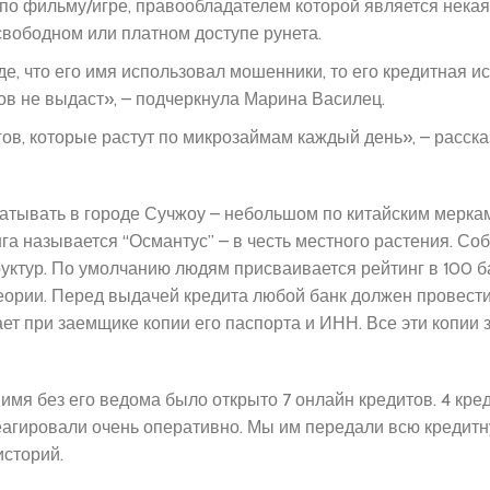
 по фильму/игре, правообладателем которой является нека
свободном или платном доступе рунета.
уде, что его имя использовал мошенники, то его кредитная и
ов не выдаст», – подчеркнула Марина Василец.
гов, которые растут по микрозаймам каждый день», – расск
катывать в городе Сучжоу – небольшом по китайским мерка
а называется “Османтус” – в честь местного растения. Со
руктур. По умолчанию людям присваивается рейтинг в 100 б
еории. Перед выдачей кредита любой банк должен провест
ет при заемщике копии его паспорта и ИНН. Все эти копии
 имя без его ведома было открыто 7 онлайн кредитов. 4 кре
еагировали очень оперативно. Мы им передали всю кредит
историй.