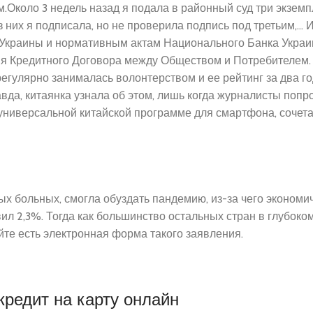
.Около 3 недель назад я подала в районный суд три экземп
из них я подписала, но не проверила подпись под третьим,…
 Украины и нормативным актам Национального Банка Украи
ия Кредитного Договора между Обществом и Потребителем
егулярно занималась волонтерством и ее рейтинг за два г
вда, китаянка узнала об этом, лишь когда журналисты попр
, универсальной китайской программе для смартфона, соче
х больных, смогла обуздать пандемию, из-за чего экономич
вил 2,3%. Тогда как большинство остальных стран в глубоко
йте есть электронная форма такого заявления.
кредит на карту онлайн