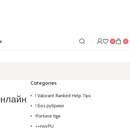
e
0
0
Categories
! Valorant Ranked Help Tips
онлайн
! Без рубрики
!Fortune tige
++novPU