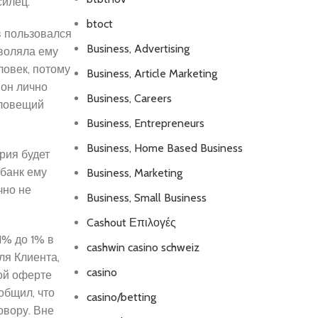
силец.
btoct
в пользовался
Business, Advertising
зволяла ему
ловек, потому
Business, Article Marketing
 он лично
Business, Careers
зловещий
Business, Entrepreneurs
Business, Home Based Business
ория будет
банк ему
Business, Marketing
чно не
Business, Small Business
Cashout Επιλογές
1% до 1% в
cashwin casino schweiz
ля Клиента,
casino
ой оферте
общил, что
casino/betting
овору. Вне