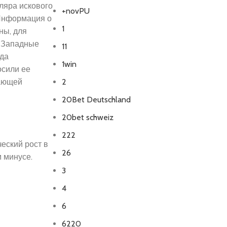
ляра искового
+novPU
 Информация о
1
ны, для
. Западные
11
ода
1win
осили ее
тающей
2
20Bet Deutschland
20bet schweiz
222
еский рост в
26
м минусе.
3
4
6
6220