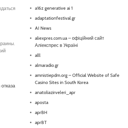
a16z generative ai 1
ждаться
adaptationfestival.gr
AI News
aliexpres.com.ua – офіційний сайт
краины.
Аліекспрес в Україні
кий
alll
almaradio.gr
amnistiepdm.org – Official Website of Safe
Casino Sites in South Korea
 отказа
anatoliazirveleri_apr
aposta
aprBH
aprBT