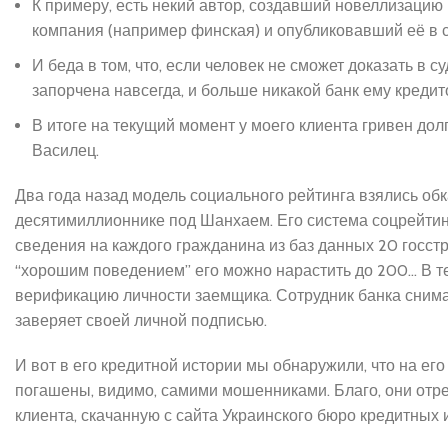
К примеру, есть некий автор, создавший новеллизацию
компания (например финская) и опубликовавший её в 
И беда в том, что, если человек не сможет доказать в с
запорчена навсегда, и больше никакой банк ему кредит
В итоге на текущий момент у моего клиента гривен дол
Василец.
Два года назад модель социального рейтинга взялись об
десятимиллионнике под Шанхаем. Его система соцрейтинг
сведения на каждого гражданина из баз данных 20 госст
“хорошим поведением” его можно нарастить до 200… В т
верификацию личности заемщика. Сотрудник банка снима
заверяет своей личной подписью.
И вот в его кредитной истории мы обнаружили, что на его
погашены, видимо, самими мошенниками. Благо, они отр
клиента, скачанную с сайта Украинского бюро кредитных 