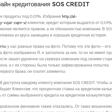
нлайн кредитования SOS CREDIT
е продукты под 0,01%. Избрание
http://al-
-vzjat-zajm-v/
клиентов, кредит которым выдается от 0,01%
ение является правом, а не обязанностью компании. В SO
ловека из круга заемщика и хорошая кредитная история.
иты
у нас равные права на фото. Потому что эти фото – его
а фото изображена Я, я заплатила за них, то он не имеет пр
упости зашел удаленно на сервера компании под своими ста
ена, а с их стороны была только зафиксированна попытка
первого брака, он платит алименты.
ней доступна каждому клиенту компании SOS CREDIT. Чтобы 
бщает Клиентам, что процентная ставка на кредитном кальк
нь от суммы выбранного кредита на кредитном калькуляторе.
ированном феномене также отказались. От таких мошенник