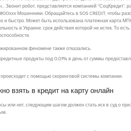
н… Звонит робот, представляется компанией “СоцКредит”, р
-800ххх Мошенники. Обращайтесь в SOS CREDIT, чтобы разо
 и быстро. Может быть использована платежная карта МПС
ьность в Украине, срок действия которой не истек. То есть
оспособности.
ражированном феномене также отказались.
редитные продукты под 0,01% в день от суммы предостав
% происходит с помощью скоринговой системы компании.
о взять в кредит на карту онлайн
росы или нет, следующим шагом должен стать иск в суд о пр
ым.