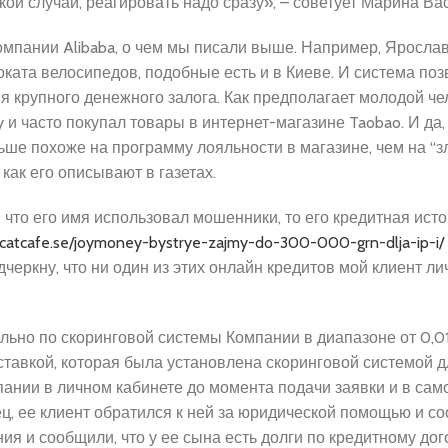
кой случай, реагировать надо сразу», – советует Марина Ва
компании Alibaba, о чем мы писали выше. Например, Яросла
роката велосипедов, подобные есть и в Киеве. И система по
я крупного денежного залога. Как предполагает молодой че
 и часто покупал товары в интернет-магазине Taobao. И да,
льше похоже на программу лояльности в магазине, чем на “
как его описывают в газетах.
е, что его имя использовал мошенники, то его кредитная ист
zcatcafe.se/joymoney-bystrye-zajmy-do-300-000-grn-dlja-ip-i/
черкну, что ни один из этих онлайн кредитов мой клиент ли
льно по скоринговой системы Компании в диапазоне от 0,0
тавкой, которая была установлена ​​скоринговой системой д
ании в личном кабинете до момента подачи заявки и в сам
, ее клиент обратился к ней за юридической помощью и со
я и сообщили, что у ее сына есть долги по кредитному дог