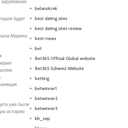
я зарубежная
belanok.mk
best dating sites
стория будет
best dating sites review
азала Марина
best-news
bet
м
Bet365 Official Global website
бирает
Bet365 Schweiz Website
аллов,
и
betting
 заемщик
betwinner1
betwinner2
дита уже были
betwinner3
ную историю
bh_sep