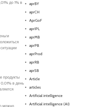
,01% до 1% в
aprBY
aprCH
AprGoF
aprIPL
еньги
aprMB
положиться
aprPB
й ситуации
aprProd
aprRB
aprSB
ые продукты
Article
 0,01% в день
articles
вляется
Artificial intelligence
Artificial intelligence (AI)
то можно