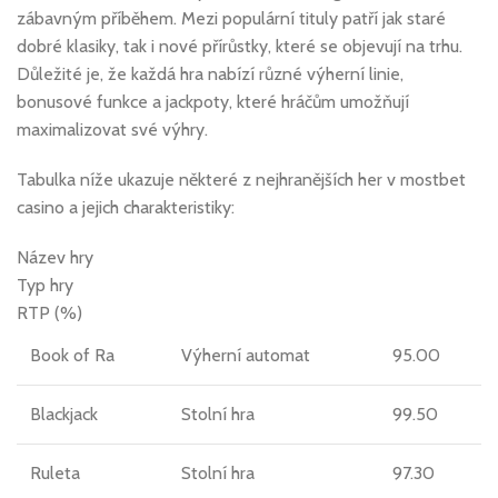
zábavným příběhem. Mezi populární tituly patří jak staré
dobré klasiky, tak i nové přírůstky, které se objevují na trhu.
Důležité je, že každá hra nabízí různé výherní linie,
bonusové funkce a jackpoty, které hráčům umožňují
maximalizovat své výhry.
Tabulka níže ukazuje některé z nejhranějších her v mostbet
casino a jejich charakteristiky:
Název hry
Typ hry
RTP (%)
Book of Ra
Výherní automat
95.00
Blackjack
Stolní hra
99.50
Ruleta
Stolní hra
97.30