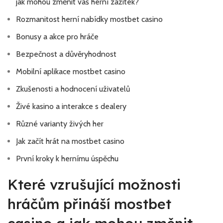
jak mohou změnit váš herní zážitek?
Rozmanitost herní nabídky mostbet casino
Bonusy a akce pro hráče
Bezpečnost a důvěryhodnost
Mobilní aplikace mostbet casino
Zkušenosti a hodnocení uživatelů
Živé kasino a interakce s dealery
Různé varianty živých her
Jak začít hrát na mostbet casino
První kroky k hernímu úspěchu
Které vzrušující možnosti
hráčům přináší mostbet