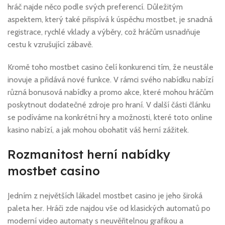
hráč najde něco podle svých preferencí. Důležitým
aspektem, který také přispívá k úspěchu mostbet, je snadná
registrace, rychlé vklady a výběry, což hráčům usnadňuje
cestu k vzrušující zábavě.
Kromě toho mostbet casino čelí konkurenci tím, že neustále
inovuje a přidává nové funkce. V rámci svého nabídku nabízí
různá bonusová nabídky a promo akce, které mohou hráčům
poskytnout dodatečné zdroje pro hraní. V další části článku
se podíváme na konkrétní hry a možnosti, které toto online
kasino nabízí, a jak mohou obohatit váš herní zážitek.
Rozmanitost herní nabídky
mostbet casino
Jedním z největších lákadel mostbet casino je jeho široká
paleta her. Hráči zde najdou vše od klasických automatů po
moderní video automaty s neuvěřitelnou grafikou a