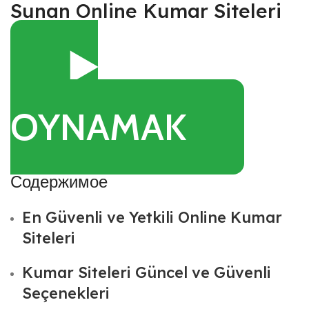
Sunan Online Kumar Siteleri
▶️
OYNAMAK
Содержимое
En Güvenli ve Yetkili Online Kumar
Siteleri
Kumar Siteleri Güncel ve Güvenli
Seçenekleri