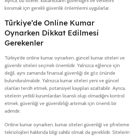
Ayrıca, bu siteler, kullanıcıların güvenliğini ve verilerini
korumak için gerekli güvenlik önlemlerini uygularlar.
Türkiye’de Online Kumar
Oynarken Dikkat Edilmesi
Gerekenler
Türkiye’de online kumar oynarken, güncel kumar siteleri ve
güvenilir siteleri seçmek önemlidir. Yalnızca eğlence için
değil, aynı zamanda finansal güvenliği de göz önünde
bulundurulmalıdır. Yalnızca kumar siteleri yeni ve güncel
olanları tercih etmek, potansiyel kayıpları azaltabilir. Ayrıca,
sitelerin yetkili kurumlardan lisanslı olup olmadığını kontrol
etmek, güvenliği ve güvenilirliği artırmak için önemli bir
adımdır.
Online kumar oynarken, kumar siteleri güvenliği ve şifreleme
teknolojileri hakkında bilgi sahibi olmak da gereklidir. Sitelerin