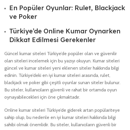
En Popüler Oyunlar: Rulet, Blackjack
ve Poker
Türkiye’de Online Kumar Oynarken
Dikkat Edilmesi Gerekenler
Güncel kumar siteleri Türkiye’de popüler olan ve güvenilir
olan siteleri incelemek için bu yazıyı okuyun. Kumar siteleri
güncel ve kumar siteleri yeni eklenen siteler hakkında bilgi
edinin. Türkiye’deki en iyi kumar siteleri arasında, rulet,
blackjack ve poker gibi çeşitli oyunlar sunan siteler bulunur.
Bu siteler, kullanıcıların güvenli ve rahat bir ortamda oyun
oynayabilecekleri için öne çıkmaktadır.
Online kumar siteleri Türkiye’de giderek artan popülariteye
sahip olup, bu nedenle en iyi kumar siteleri hakkında bilgi
sahibi olmak önemlidir. Bu siteler, kullanıcıların güvenli bir