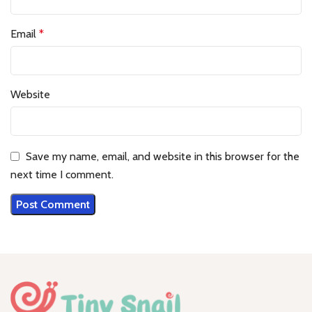
Email
*
Website
Save my name, email, and website in this browser for the
next time I comment.