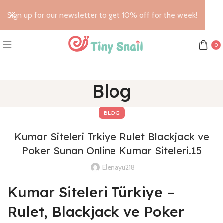
Sign up for our newsletter to get 10% off for the week!
0
Blog
BLOG
Kumar Siteleri Trkiye Rulet Blackjack ve
Poker Sunan Online Kumar Siteleri.15
Elenayu218
Kumar Siteleri Türkiye –
Rulet, Blackjack ve Poker