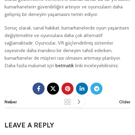
kumarhanelerin güvenilirliğini artırıyor ve oyuncuların daha
gelişmiş bir deneyim yaşamasını temin ediyor.
Sonuç olarak, sanal hakikat, kumarhanelerde oyun yaşantısını
değiştirmekte ve oyunculara daha çok alternatif
sağlamaktadır. Oyuncular, VR güçlendirilmiş sistemler
sayesinde daha inandırıcı bir deneyim tahsil ederken,
kumarhaneler de müşteri razı olmasını artırmayı planlıyor.
Daha fazla malumat için
betmatik
linki inceleyebilirsiniz.
Newer
Older
LEAVE A REPLY