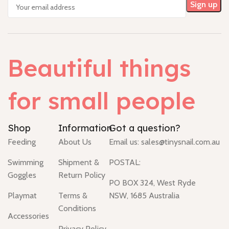
Beautiful things
for small people
Shop
Information
Got a question?
Feeding
About Us
Email us:
sales@tinysnail.com.au
Swimming
Shipment &
POSTAL:
Goggles
Return Policy
PO BOX 324, West Ryde
Playmat
Terms &
NSW, 1685 Australia
Conditions
Accessories
Privacy Policy