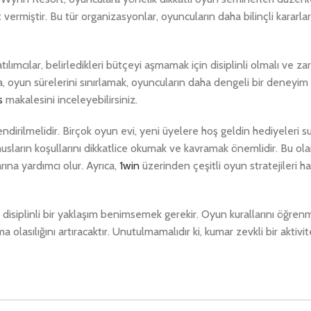
vermiştir. Bu tür organizasyonlar, oyuncuların daha bilinçli kararla
lımcılar, belirledikleri bütçeyi aşmamak için disiplinli olmalı ve zar
, oyun sürelerini sınırlamak, oyuncuların daha dengeli bir deneyim
s
makalesini inceleyebilirsiniz.
rilmelidir. Birçok oyun evi, yeni üyelere hoş geldin hediyeleri s
sların koşullarını dikkatlice okumak ve kavramak önemlidir. Bu ola
ına yardımcı olur. Ayrıca,
1win
üzerinden çeşitli oyun stratejileri h
disiplinli bir yaklaşım benimsemek gerekir. Oyun kurallarını öğren
lasılığını artıracaktır. Unutulmamalıdır ki, kumar zevkli bir aktivit