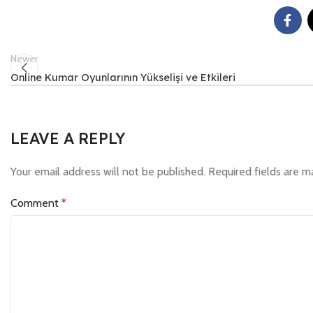
Newer
Online Kumar Oyunlarının Yükselişi ve Etkileri
LEAVE A REPLY
Your email address will not be published.
Required fields are 
Comment
*