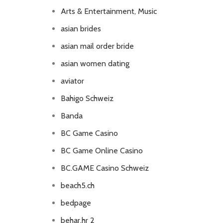
Arts & Entertainment, Music
asian brides
asian mail order bride
asian women dating
aviator
Bahigo Schweiz
Banda
BC Game Casino
BC Game Online Casino
BC.GAME Casino Schweiz
beach5.ch
bedpage
behar.hr 2