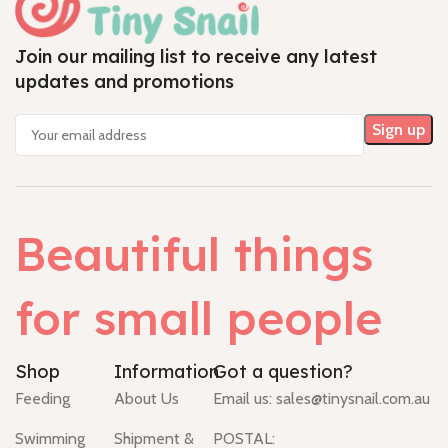
Join our mailing list to receive any latest
updates and promotions
Beautiful things
for small people
Shop
Information
Got a question?
Feeding
About Us
Email us:
sales@tinysnail.com.au
Swimming
Shipment &
POSTAL: