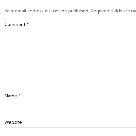
Your email address will not be published.
Required fields are 
Comment
*
Name
*
Website