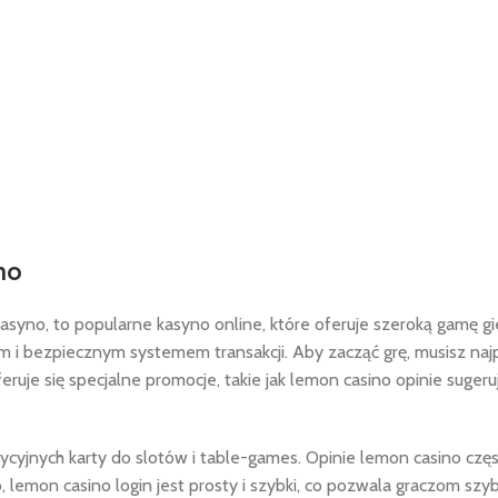
no
syno, to popularne kasyno online, które oferuje szeroką gamę gie
em i bezpiecznym systemem transakcji. Aby zacząć grę, musisz na
uje się specjalne promocje, takie jak lemon casino opinie sugeru
ycyjnych karty do slotów i table-games. Opinie lemon casino częs
o, lemon casino login jest prosty i szybki, co pozwala graczom szy