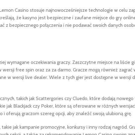
 Lemon Casino stosuje najnowocześniejsze technologie w celu za
eślają, że kasyno jest bezpieczne i zaufane miejsce do gry onlin
ać z bezpiecznego połączenia i nie podawać swoich danych oso
iej wymagane oczekiwania graczy. Zaszczytne miejsce na liście gi
 w wersji free spin oraz za za darmo. Gracze mogą również zagrać
ane w wersji live dealer. Wiele z tych gier jest dostępne w wersji
nych, takich jak Scattergories czy Cluedo, które dodają nowego
kie jak Blackjack czy Poker, które są oferowane w różnych wersja
 i oferują graczom szereg opcji, aby znaleźć swoją ulubioną grę.
takie jak kampanie promocyjne, konkursy i inny rodzaj nagród. G
lnych sekcji, a także za rekomendowanie Lemon Casino swoim zn