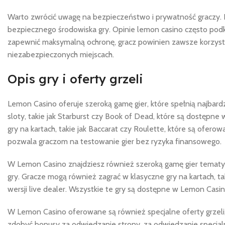
Warto zwrócić uwagę na bezpieczeństwo i prywatność graczy.
bezpiecznego środowiska gry. Opinie lemon casino często podkr
zapewnić maksymalną ochronę, gracz powinien zawsze korzyst
niezabezpieczonych miejscach.
Opis gry i oferty grzeli
Lemon Casino oferuje szeroką gamę gier, które spełnią najbardz
sloty, takie jak Starburst czy Book of Dead, które są dostępne
gry na kartach, takie jak Baccarat czy Roulette, które są oferow
pozwala graczom na testowanie gier bez ryzyka finansowego.
W Lemon Casino znajdziesz również szeroką gamę gier tematycz
gry. Gracze mogą również zagrać w klasyczne gry na kartach, ta
wersji live dealer. Wszystkie te gry są dostępne w Lemon Casino
W Lemon Casino oferowane są również specjalne oferty grzeli, 
zdobyć bonusy za odwiedzanie strony, za odwiedzanie specja