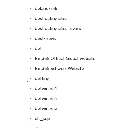
belanok.mk
best dating sites
best dating sites review
best-news
bet
Bet365 Official Global website
Bet365 Schweiz Website
betting
betwinner1
betwinner2
betwinner3
bh_sep