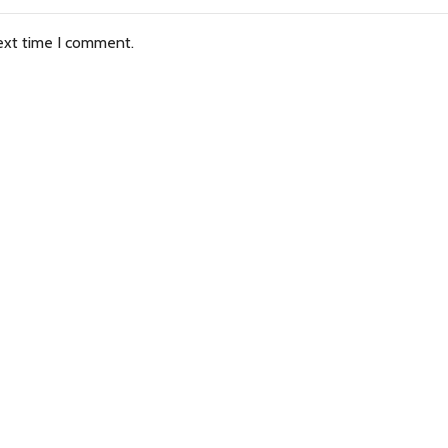
ext time I comment.