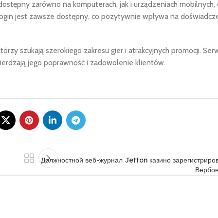
dostępny zarówno na komputerach, jak i urządzeniach mobilnych, 
 login jest zawsze dostępny, co pozytywnie wpływa na doświadcz
rzy szukają szerokiego zakresu gier i atrakcyjnych promocji. Serw
erdzają jego poprawność i zadowolenie klientów.
Должностной веб-журнал Jetton казино зарегистриро
Вербо