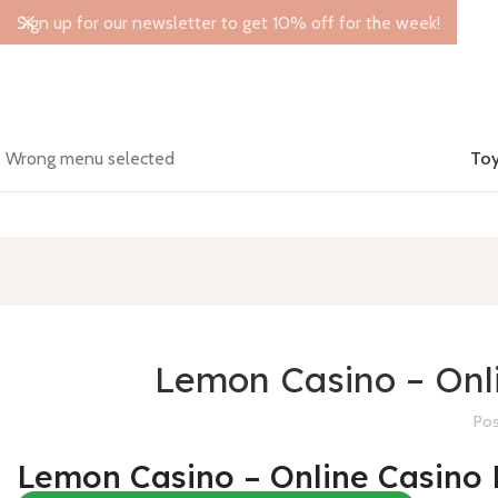
Sign up for our newsletter to get 10% off for the week!
Wrong menu selected
Toy
Lemon Casino – Onli
Pos
Lemon Casino – Online Casino 