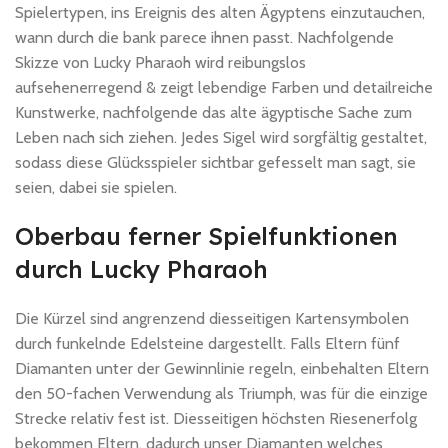
Spielertypen, ins Ereignis des alten Ägyptens einzutauchen,
wann durch die bank parece ihnen passt. Nachfolgende
Skizze von Lucky Pharaoh wird reibungslos
aufsehenerregend & zeigt lebendige Farben und detailreiche
Kunstwerke, nachfolgende das alte ägyptische Sache zum
Leben nach sich ziehen. Jedes Sigel wird sorgfältig gestaltet,
sodass diese Glücksspieler sichtbar gefesselt man sagt, sie
seien, dabei sie spielen.
Oberbau ferner Spielfunktionen
durch Lucky Pharaoh
Die Kürzel sind angrenzend diesseitigen Kartensymbolen
durch funkelnde Edelsteine dargestellt. Falls Eltern fünf
Diamanten unter der Gewinnlinie regeln, einbehalten Eltern
den 50-fachen Verwendung als Triumph, was für die einzige
Strecke relativ fest ist. Diesseitigen höchsten Riesenerfolg
bekommen Eltern, dadurch unser Diamanten welches