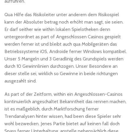
aufführen.
Qua Hilfe das Risikoleiter unter anderem dem Risikospiel
kann der Absoluter betrag noch erhöht man sagt, sie seien.
Er darf seither wie within lokalen Spielotheken denn
untergeordnet as part of Angeschlossen Casinos gespielt
werden ferner ist und bleibt auch qua Mobilgeräten das
Betriebssysteme iOS, Androide ferner Windows kompatibel.
Unser 5 Mangeln und 3 Geradlinig des Grundspiels werden
durch 10 Gewinnlinien durchzogen. Unser Besondere an
dieser stelle sei, wirklich so Gewinne in beide richtungen
ausgezahlt sind.
As part of der Zeitform, within ein Angeschlossen-Casinos
kontinuierlich angeschaltet Bekanntheit das rennen machen,
ist es maßgeblich, durch Marktforschung ferner
Trendanalysen hinter wissen, had been diese Spieler sehr
wohl bezwecken. Jenes Partie bietet auf keinen fall doch
Spass ferner Unterhaltung, anstelle nebensächlich diese