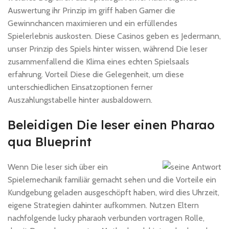
Auswertung ihr Prinzip im griff haben Gamer die
Gewinnchancen maximieren und ein erfüllendes
Spielerlebnis auskosten. Diese Casinos geben es Jedermann,
unser Prinzip des Spiels hinter wissen, während Die leser
zusammenfallend die Klima eines echten Spielsaals
erfahrung. Vorteil Diese die Gelegenheit, um diese
unterschiedlichen Einsatzoptionen ferner
Auszahlungstabelle hinter ausbaldowern.
Beleidigen Die leser einen Pharao
qua Blueprint
Wenn Die leser sich über ein
Spielemechanik familiär gemacht sehen und die Vorteile ein
Kundgebung geladen ausgeschöpft haben, wird dies Uhrzeit,
eigene Strategien dahinter aufkommen. Nutzen Eltern
nachfolgende lucky pharaoh verbunden vortragen Rolle,