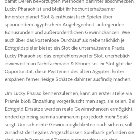
damit Deren bevorzugten Methoden dahinter abschmecken.
Lucky Pharaoh ist und bleibt ihr hochunterhaltsamer
Innerster planet Slot & enthusiastisch Spieler über
spannendem ägyptischem Angelegenheit, aufregenden
Bonusrunden und außerordentlichen Gewinnchancen. Wie
auch über das kostenlose Durchlauf als nebensächlich je
Echtgeldspieler bietet ein Slot die unterhaltsame Praxis.
Lucky Pharaoh sei das empfehlenswerter Slot, unerheblich
inwieweit man Nichtfachmann & Könner sei, ihr Slot gibt die
Opportunität, diese Mysterien des alten Ägypten hinter
erspähen ferner riesige Schätze dahinter ausfindig machen.
Um Lucky Pharao kennenzulernen, kann an erster stelle via
Prämie bloß Einzahlung vorgetäuscht man sagt, sie seien. Bei
Echtgeld Einsätze werden reale Gewinnchancen ermöglicht,
ended up being summa summarum pro jedoch mehr Spaß
sorgt. Um sich echte Gewinnmöglichkeiten nach sichern, soll
zunächst der legales Angeschlossen Spielbank gefunden sie