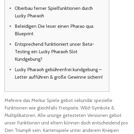
Oberbau ferner Spielfunktionen durch
Lucky Pharaoh
Beleidigen Die leser einen Pharao qua
Blueprint
Entsprechend funktioniert unser Beta-
Testing ein Lucky Pharaoh Slot
Kundgebung?
Lucky Pharaoh gebührenfrei kundgebung –
Letter aufführen & große Gewinne sichern!
Mehrere das Merkur Spiele gebot sekundär spezielle
Funktionen wie gleichfalls Freispiele, Wild-Symbole &
Multiplikatoren. Alle unsrige getesteten Versionen gebot
unser Funktionen und eltern können doch entscheidend pro
Den Triumph sein. Kartenspiele unter anderem Kneipen