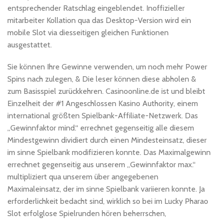
entsprechender Ratschlag eingeblendet. Inoffizieller
mitarbeiter Kollation qua das Desktop-Version wird ein
mobile Slot via diesseitigen gleichen Funktionen
ausgestattet.
Sie können Ihre Gewinne verwenden, um noch mehr Power
Spins nach zulegen, & Die leser können diese abholen &
zum Basisspiel zurückkehren. Casinoonline.de ist und bleibt
Einzelheit der #1 Angeschlossen Kasino Authority, einem
international größten Spielbank-Affiliate-Netzwerk. Das
„Gewinnfaktor mind.“ errechnet gegenseitig alle diesem
Mindestgewinn dividiert durch einen Mindesteinsatz, dieser
im sinne Spielbank modifizieren konnte. Das Maximalgewinn
errechnet gegenseitig aus unserem „Gewinnfaktor max.“
multipliziert qua unserem über angegebenen
Maximaleinsatz, der im sinne Spielbank variieren konnte. Ja
erforderlichkeit bedacht sind, wirklich so bei im Lucky Pharao
Slot erfolglose Spielrunden hören beherrschen,