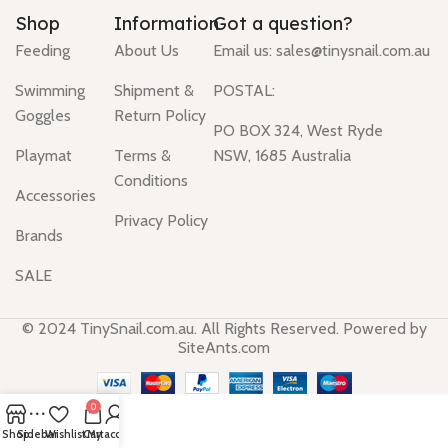
Shop
Information
Got a question?
Feeding
About Us
Email us:
sales@tinysnail.com.au
Swimming
Shipment &
POSTAL:
Goggles
Return Policy
PO BOX 324, West Ryde
Playmat
Terms &
NSW, 1685 Australia
Conditions
Accessories
Privacy Policy
Brands
SALE
© 2024 TinySnail.com.au. All Rights Reserved. Powered by
SiteAnts.com
0
Shop
Sidebar
Wishlist
Cart
My account