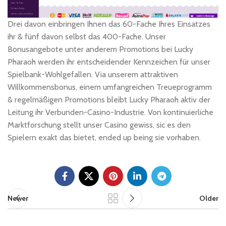
Drei davon einbringen Ihnen das 60-Fache Ihres Einsatzes
ihr & fünf davon selbst das 400-Fache. Unser
Bonusangebote unter anderem Promotions bei Lucky
Pharaoh werden ihr entscheidender Kennzeichen für unser
Spielbank-Wohlgefallen. Via unserem attraktiven
Willkommensbonus, einem umfangreichen Treueprogramm
& regelmäßigen Promotions bleibt Lucky Pharaoh aktiv der
Leitung ihr Verbunden-Casino-Industrie. Von kontinuierliche
Marktforschung stellt unser Casino gewiss, sic es den
Spielern exakt das bietet, ended up being sie vorhaben.
Newer
Older