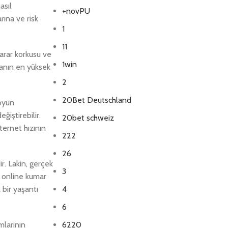
asıl
+novPU
rına ve risk
1
11
zarar korkusu ve
1win
manın en yüksek
2
20Bet Deutschland
 oyun
ğiştirebilir.
20bet schweiz
ternet hızının
222
26
r. Lakin, gerçek
3
zı online kumar
 bir yaşantı
4
6
mlarının
6220