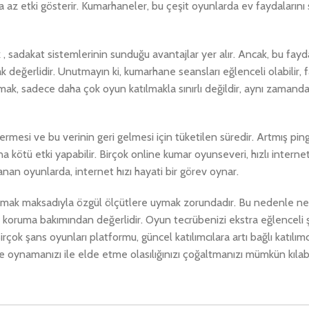
daha az etki gösterir. Kumarhaneler, bu çeşit oyunlarda ev faydalarını
 , sadakat sistemlerinin sunduğu avantajlar yer alır. Ancak, bu fayda
ak değerlidir. Unutmayın ki, kumarhane seansları eğlenceli olabilir,
lmak, sadece daha çok oyun katılmakla sınırlı değildir, aynı zaman
rmesi ve bu verinin geri gelmesi için tüketilen süredir. Artmış ping
a kötü etki yapabilir. Birçok online kumar oyunseveri, hızlı internet 
anan oyunlarda, internet hızı hayati bir görev oynar.
tutmak maksadıyla özgül ölçütlere uymak zorundadır. Bu nedenle n
ı da koruma bakımından değerlidir. Oyun tecrübenizi ekstra eğlenceli
irçok şans oyunları platformu, güncel katılımcılara artı bağlı katılımcı
te oynamanızı ile elde etme olasılığınızı çoğaltmanızı mümkün kılabil