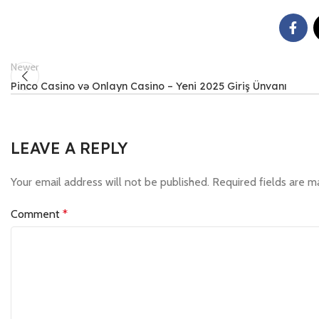
Newer
Pinco Casino və Onlayn Casino – Yeni 2025 Giriş Ünvanı
LEAVE A REPLY
Your email address will not be published.
Required fields are 
Comment
*