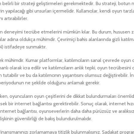
ın belirli bir strateji geliştirmeleri gerekmektedir. Bu strateji, botun n
 yapılacağı gibi unsurları içermelidir. Kullanıcılar, kendi oyun tarzla
artırabilirler.
k oyun deneyimi tecrübe etmelerini mümkün kılar. Bu durum, hususen 
ar adına oldukça mühimdir. Çevrimiçi bahis alanlarında gizli katıl
N) istifadeye sunmaktır.
tmek mühimdir. Kumar platformlar, katılımcıların sanal çevrede oyun
ı olarak icra edilir ve katılımcıların anlık tepki, oyun tecrübesini de
utabilir ve bu da katılımcının yaşantısını olumsuz değiştirebilir. İn
ng periyodunun ne şekilde olduğunu anlamak gerekir.
rken, oyuncuların oyun çeşitlerini de dikkat bulundurmaları önemlidi
sek bir internet bağlantısı gerektirebilir. Sonuç olarak, internet hı
r internet bağlantısı, oyunseverlerin daha daha pürüzsüz ve aralıksız
şkinin güvenilirliği de bakış bulundurulmalıdır.
finansmanınızı zorlamamaya titizlik bulunmalısınız. Sadakat progra