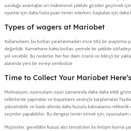
sunduğu avantajları en mükemmel şekilde gözden geçirmek için, h
oyunlar için daha fazla puan temin ederken, başkaları için daha kıs
Types of wagers at Mariobet
Kullanıcıların, bu botları yararlanmadan önce titiz bir araştırma 
değerlidir. Kumarhane bahis botları, yerinde bir şekilde istifadeye
yol verebilir. Bu nedenle, her her daim özenli ve bilinçli bir y
alanında yeni bir evreyi sembolize .
Time to Collect Your Mariobet Here
Motivasyon, oyuncuların oyun zamanında daha daha etkili gösteri
telkinlerde yapmaları ve başarılarını sevinçle karşılamaları faydalı
yükseltebilir ve baskı altında daha huzurlu kalmalarına rehberlik
seçimler yapabilirler. Bu dengeyi temin etmek için, oyuncuların 
Müşteriler, genellikle hususi alıcı temsilcileri ile iletişim kurma