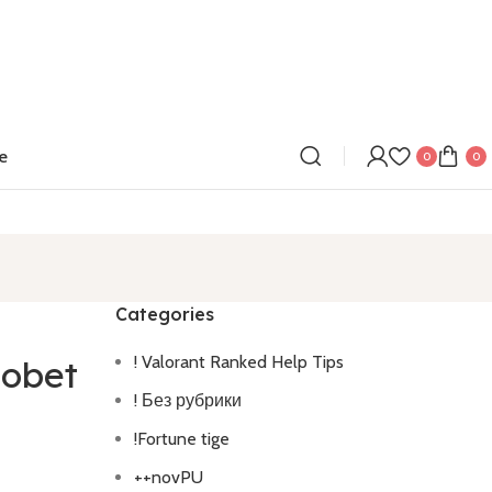
e
0
0
Categories
! Valorant Ranked Help Tips
iobet
! Без рубрики
!Fortune tige
++novPU