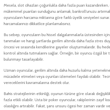
Mesela, slot cihazları çoğunlukla daha fazla puan kazandırırken,
mükemmel puanları sunduğunu anlamak, bankroll’unuzu artırmak iç
oyuncuların harcama miktarına göre farklı üyelik seviyeleri sun
harcamalarınızı dikkatlice planlamalısınız.
Bu sebep, oyuncuların bu hissel dalgalanmalarla üstesinden için be
tanımaları ve hangi şartlarda gerilim altında daha fazla stres d
öncesi ve sırasında kendilerine gayeler oluşturmalarıdır. Bu hed
kontrol altında tutmalarını sağlar. Örneğin, bir oyuncu özgül b
bulunmayı tasarlayabilir.
Uzman oyuncular, gerilim altında daha huzurlu kalma yetenekne s
mücadele etmeleri veya oyunları izlemeleri faydalı olabilir. Tecr
vereceklerini kavramalarına destek olur.
Bahis stratejilerinin etkinliği, oyunun türüne göre olarak değişikl
fazla etkili olabilir. Usta bir poker oyuncular, rakiplerinin zay
olasılığını artırabilir. Fakat, şans unsuru ögesi her zaman vardır 