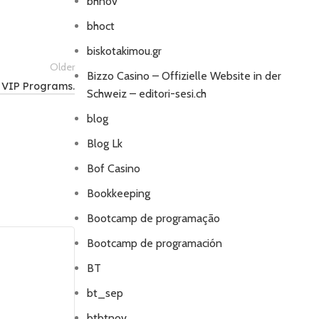
bhnov
bhoct
biskotakimou.gr
Older
Bizzo Casino – Offizielle Website in der
 VIP Programs.
Schweiz – editori-sesi.ch
blog
Blog Lk
Bof Casino
Bookkeeping
Bootcamp de programação
Bootcamp de programación
BT
bt_sep
btbtnov