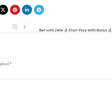
Bet with 1Win 💰 Start Play With Bonus 
marked
*