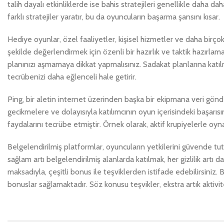
talih dayalı etkinliklerde ise bahis stratejileri genellikle daha 
farklı stratejiler yaratır, bu da oyuncuların başarma şansını kısar.
Hediye oyunlar, özel faaliyetler, kişisel hizmetler ve daha birçok
şekilde değerlendirmek için özenli bir hazırlık ve taktik hazırlam
planınızı aşmamaya dikkat yapmalısınız. Sadakat planlarına katı
tecrübenizi daha eğlenceli hale getirir.
Ping, bir aletin internet üzerinden başka bir ekipmana veri gönde
gecikmelere ve dolayısıyla katılımcının oyun içerisindeki başarısın
faydalarını tecrübe etmiştir. Örnek olarak, aktif krupiyelerle oyn
Belgelendirilmiş platformlar, oyuncuların yetkilerini güvende 
sağlam artı belgelendirilmiş alanlarda katılmak, her gizlilik art
maksadıyla, çeşitli bonus ile teşviklerden istifade edebilirsiniz. B
bonuslar sağlamaktadır. Söz konusu teşvikler, ekstra artık aktivi