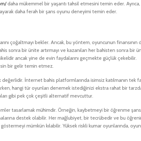
om/
daha mükemmel bir yaşantı tahsil etmesini temin eder. Ayrıca,
ğlayarak daha ferah bir şans oyunu deneyimi temin eder.
larını çoğaltmayı bekler. Ancak, bu yöntem, oyuncunun finansının 
bahis sonra bir ünite artırmayı ve kazanılan her bahisten sonra bir 
hlikelidir ancak yine de evin faydalarını geçmekte güçlük çekebilir.
sin bir gelir temin etmez.
 değerlidir. İnternet bahis platformlarında isimsiz katılmanın tek far
ken, hangi tür oyunları denemek istediğinizi ekstra rahat bir tarzd
ları gibi pek çok çeşitli alternatif mevcuttur.
ntemler tasarlamak mühimdir. Örneğin, kaybetmeyi bir öğrenme şans
alarına destek olabilir. Her mağlubiyet, bir tecrübedir ve bu öğre
göstermeyi mümkün kılabilir. Yüksek riskli kumar oyunlarında, oyun