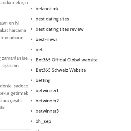
 sürdürmek için
belanok.mk
best dating sites
ları en iyi
best dating sites review
 fakat harcama
da kumarhane
best-news
bet
 zamanları ise,
Bet365 Official Global website
ilişkisinin
Bet365 Schweiz Website
betting
edenle, sadece
betwinner1
 şekle getirmek
lara çeşitli
betwinner2
ir.
betwinner3
bh_sep