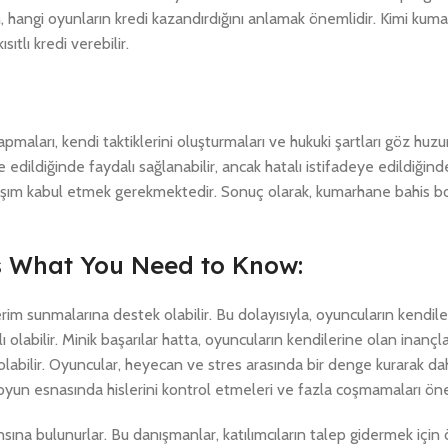
angi oyunların kredi kazandırdığını anlamak önemlidir. Kimi kumarh
ıtlı kredi verebilir.
yapmaları, kendi taktiklerini oluşturmaları ve hukuki şartları göz huz
 edildiğinde faydalı sağlanabilir, ancak hatalı istifadeye edildiğind
aklaşım kabul etmek gerekmektedir. Sonuç olarak, kumarhane bahis bot
’s What You Need to Know:
m sunmalarına destek olabilir. Bu dolayısıyla, oyuncuların kendil
 olabilir. Minik başarılar hatta, oyuncuların kendilerine olan inançla
 olabilir. Oyuncular, heyecan ve stres arasında bir denge kurarak d
oyun esnasında hislerini kontrol etmeleri ve fazla coşmamaları öne
 şansına bulunurlar. Bu danışmanlar, katılımcıların talep gidermek içi