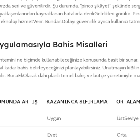
arzda seri ve güvenilirdir. Şu durumda, “pinco şikâyet” şeklinde sor
yaklaşımlarından kaynaklanan hatalarla denkGeldikleri görülür. Pinc
knoloji hizmetVerir. BundanDolayı güvenirlik ayrıca kullanıcı tatmi
ygulamasıyla Bahis Misalleri
öntemini ne biçimde kullanabileceğinize konusunda basit bir sunar. 
adar bahis belirleyeceğinizi planlayabilirsiniz. Unutmayın kiBilin 
lir. BunaEkOlarak dahi planlı temel bakış ve bütçe yönetimiyle mağ
UMUNDA ARTIŞ
KAZANINCA SIFIRLAMA
ORTALAM
Uygun
ÜstSeviye
Evet
Orta