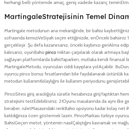
herhangi belli yöntemde amaç, geniş vadede kazanç teminEtmek
MartingaleStratejisinin Temel Dina
Martingale metodunun ana mekaniğinde, bir bahisi kaybettiğinizd
sofrasında kırmızıVeSiyah seçim ettiğinizde, enÖnceki bahsiniz 
gerçekleşir. Şu defa kazanırsanız, önceki kaybınızı geriAlma ed
kalırsanız, oyunBahsi
pinco
miktarı çarpılarak olarak artmaya baş
sağlayan platformlarda bahisYaparken, mutlaka kendi finansal lim
MartingaleMetodu, oyuncuları ciddi kayıplara yolAçabilir. BuDuru
oyuncu pinco bonus fırsatlarından bile faydalanarak üstünlük 
metodun kullanımKolaylığını ile kullanım periyodunu genişletebili
PincoSitesi giriş aracılığıyla süratle hesabınıza girişYaptıktan h
stratejisini testEdebilirsiniz. 21Oyunu masalarında da aynı ilke ge
beraber, ruletMasasındaki renkBahsi opsiyonu kadar kolay net 
katıldığınıza özen göstermek lazım. PincoMarkası türkiye oyuncu
BahsiGeçen metot, yöntemin nasılÇalıştığını kavramak ve mağlubiy