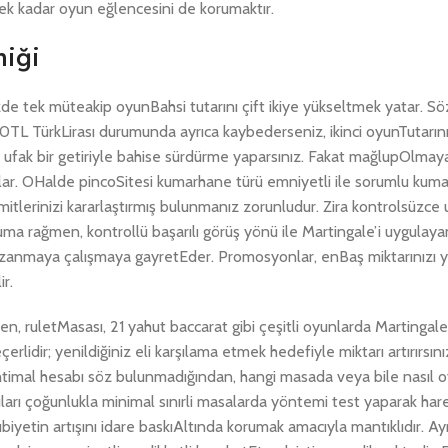
 kadar oyun eğlencesini de korumaktır.
miği
e tek müteakip oyunBahsi tutarını çift ikiye yükseltmek yatar. Sö
10TL TürkLirası durumunda ayrıca kaybederseniz, ikinci oyunTutarını
ip ufak bir getiriyle bahise sürdürme yaparsınız. Fakat mağlupOlm
lar. OHalde pincoSitesi kumarhane türü emniyetli ile sorumlu kuma
itlerinizi kararlaştırmış bulunmanız zorunludur. Zira kontrolsüzce
ma rağmen, kontrollü başarılı görüş yönü ile Martingale’i uygulaya
kazanmaya çalışmaya gayretEder. Promosyonlar, enBaş miktarınızı 
r.
emen, ruletMasası, 21 yahut baccarat gibi çeşitli oyunlarda Martingal
çerlidir; yenildiğiniz eli karşılama etmek hedefiyle miktarı artırırsı
ihtimal hesabı söz bulunmadığından, hangi masada veya bile nasıl
ları çoğunlukla minimal sınırli masalarda yöntemi test yaparak ha
etin artışını idare baskıAltında korumak amacıyla mantıklıdır. Ayr