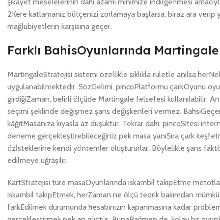
şikayet meselelerinin dahi azami minimize indirgenmesi amacıyla
2Kere katlamanız bütçenizi zorlamaya başlarsa, biraz ara verip 
mağlubiyetlerin karşısına geçer.
Farklı BahisOyunlarında Martingal
MartingaleStratejisi sistemi özellikle sıklıkla ruletle anılsa herN
uygulanabilmektedir. SözGelimi, pincoPlatformu çarkOyunu oyunl
girdiğiZaman, belirli ölçüde Martingale felsefesi kullanılabilir
seçimi şeklinde değişmez şans değişkenleri vermez. BahsiGeçen
kâğıtMasanıza kıyasla az düşüktür. Tekrar dahi, pincoSitesi inter
deneme gerçekleştirebileceğiniz pek masa yanıSıra çark keşfet
özİsteklerine kendi yöntemler oluştururlar. Böylelikle şans fakt
edilmeye uğraşılır.
KartStratejisi türe masaOyunlarında iskambil takipEtme metotları
iskambil takipEtmek, herZaman ne ölçü teorik bakımdan mümkün b
farkEdilmek durumunda hesabınızın kapanmasına kadar problemle
gerçekleştirmek pek an güçtür. BunaRağmen de, kolay bir oyun