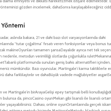
 daima emniyetli ve dikkatli hareketEtmek istişare edilmektedir. Eğ
yönteminizi gözden incelemek, dahaSonra karşılaşabileceğiniz cidd
e Yöntemi
ekadar, aslında bakara, 21 ve dahi bazı slot varyasyonlarında dahi
arında “tutar çoğaltma” fırsatı veren fonksiyonlar veya bonus tu
. Ancak makineOyunları tamamen şansaDayalıdır ayrıca net tek seçen
 nedenle, metodun verimliliği slotlarda çoğunlukla ruletMekanın
netTabanlı platformunda sunulan geniş bahis alternatifleri içinden,
meniz mümkündür. Bazı oyuncular, Martingale’i karma taktiklerle 
örü daha farklılaştırılır ve dahaBüyük vadede mağlubiyetler asgari
 ve Martingale’in birArayaGelişi epey tartışmalı belli konuBaşlığıd
ulunsa da, pincoCasino oyunMekan gibi lisanslı ile lisanslı orta
r yaşayabilirsiniz. Dahası, online oyunOrtamlarında gerçek iskam
Bahsi arttırma metodu biçimde MartingaleMetodu, blackjack oynay