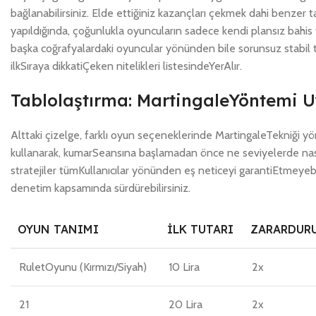
bağlanabilirsiniz. Elde ettiğiniz kazançları çekmek dahi benzer t
yapıldığında, çoğunlukla oyuncuların sadece kendi plansız bahis 
başka coğrafyalardaki oyuncular yönünden bile sorunsuz stabil te
ilkSıraya dikkatiÇeken nitelikleri listesindeYerAlır.
Tablolaştırma: MartingaleYöntemi U
Alttaki çizelge, farklı oyun seçeneklerinde MartingaleTekniği y
kullanarak, kumarSeansına başlamadan önce ne seviyelerde nasıl k
stratejiler tümKullanıcılar yönünden eş neticeyi garantiEtmeyebi
denetim kapsamında sürdürebilirsiniz.
OYUN TANIMI
İLK TUTARI
ZARARDUR
RuletOyunu (Kırmızı/Siyah)
10 Lira
2x
21
20 Lira
2x