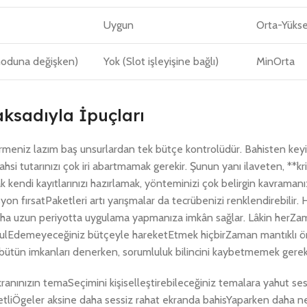
Uygun
Orta-Yüks
moduna değişken)
Yok (Slot işleyişine bağlı)
MinOrta
ksadıyla İpuçları
rmeniz lazım baş unsurlardan tek bütçe kontrolüdür. Bahisten keyi
i tutarınızı çok iri abartmamak gerekir. Şunun yanı ilaveten, **kri
 kendi kayıtlarınızı hazırlamak, yönteminizi çok belirgin kavramanız
 fırsatPaketleri artı yarışmalar da tecrübenizi renklendirebilir. 
 daha uzun periyotta uygulama yapmanıza imkân sağlar. Lâkin herZa
abulEdemeyeceğiniz bütçeyle hareketEtmek hiçbirZaman mantıklı ö
bütün imkanları denerken, sorumluluk bilincini kaybetmemek gereki
anınızın temaSeçimini kişiselleştirebileceğiniz temalara yahut ses 
hareketliÖgeler aksine daha sessiz rahat ekranda bahisYaparken daha n