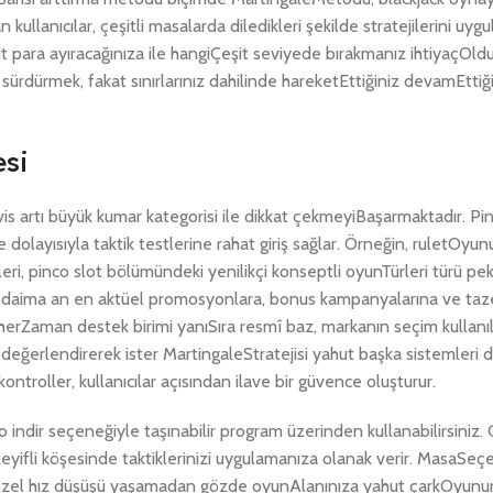
apan kullanıcılar, çeşitli masalarda diledikleri şekilde stratejilerini u
t para ayıracağınıza ile hangiÇeşit seviyede bırakmanız ihtiyaçOldu
ürdürmek, fakat sınırlarınız dahilinde hareketEttiğiniz devamEtti
esi
is artı büyük kumar kategorisi ile dikkat çekmeyiBaşarmaktadır. Pi
dolayısıyla taktik testlerine rahat giriş sağlar. Örneğin, ruletOyu
rleri, pinco slot bölümündeki yenilikçi konseptli oyunTürleri türü pe
n daima an en aktüel promosyonlara, bonus kampanyalarına ve taz
, herZaman destek birimi yanıSıra resmî baz, markanın seçim kullan
t değerlendirerek ister MartingaleStratejisi yahut başka sistemler
troller, kullanıcılar açısından ilave bir güvence oluşturur.
indir seçeneğiyle taşınabilir program üzerinden kullanabilirsiniz.
yifli köşesinde taktiklerinizi uygulamanıza olanak verir. MasaSeç
özel hız düşüşü yaşamadan gözde oyunAlanınıza yahut çarkOyun