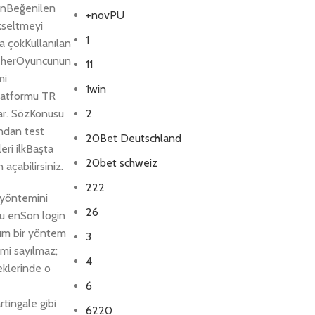
 enBeğenilen
+novPU
ükseltmeyi
1
a çokKullanılan
ık herOyuncunun
11
mi
1win
Platformu TR
lar. SözKonusu
2
ından test
20Bet Deutschland
eri ilkBaşta
20bet schweiz
açabilirsiniz.
222
 yöntemini
26
mu enSon login
zım bir yöntem
3
emi sayılmaz;
4
eklerinde o
6
rtingale gibi
6220