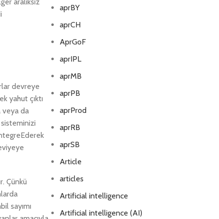
er aralıksız
aprBY
i
aprCH
AprGoF
aprIPL
aprMB
rlar devreye
aprPB
ek yahut çıktı
aprProd
a veya da
 sisteminizi
aprRB
entegreEderek
aprSB
Seviyeye
Article
articles
ır. Çünkü
mlarda
Artificial intelligence
bil sayımı
Artificial intelligence (AI)
anlar amacıyla