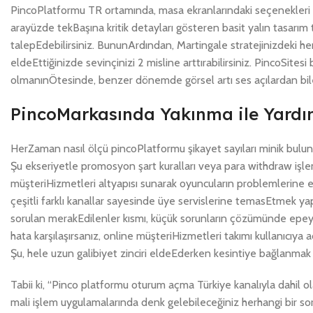
PincoPlatformu TR ortamında, masa ekranlarındaki seçenekleri kiş
arayüzde tekBaşına kritik detayları gösteren basit yalın tasarı
talepEdebilirsiniz. BununArdından, Martingale stratejinizdeki h
eldeEttiğinizde sevinçinizi 2 misline arttırabilirsiniz. PincoSitesi
olmanınÖtesinde, benzer dönemde görsel artı ses açılardan bile 
PincoMarkasında Yakınma ile Yardım
HerZaman nasıl ölçü pincoPlatformu şikayet sayıları minik bulun
Şu ekseriyetle promosyon şart kuralları veya para withdraw işleml
müşteriHizmetleri altyapısı sunarak oyuncuların problemlerine e
çeşitli farklı kanallar sayesinde üye servislerine temasEtmek yapı
sorulan merakEdilenler kısmı, küçük sorunların çözümünde epey y
hata karşılaşırsanız, online müşteriHizmetleri takımı kullanıcı
Şu, hele uzun galibiyet zinciri eldeEderken kesintiye bağlanma
Tabii ki, “Pinco platformu oturum açma Türkiye kanalıyla dahil 
mali işlem uygulamalarında denk gelebileceğiniz herhangi bir sor