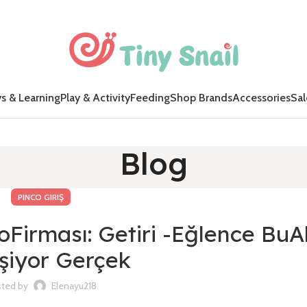
s & Learning
Play & Activity
Feeding
Shop Brands
Accessories
Sal
Blog
PINCO GIRIŞ
oFirması: Getiri -Eğlence Bu
eşiyor Gerçek
ted by
Elenayu218