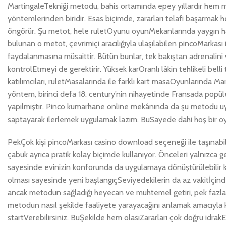
MartingaleTekniği metodu, bahis ortamında epey yıllardır hem
yöntemlerinden biridir. Esas biçimde, zararları telafi başarmak h
öngörür. Şu metot, hele ruletOyunu oyunMekanlarında yaygın ha
bulunan o metot, çevrimiçi aracılığıyla ulaşılabilen pincoMarka
faydalanmasına müsaittir. Bütün bunlar, tek bakıştan adrenalini 
kontrolEtmeyi de gerektirir. Yüksek karOranlı lâkin tehlikeli be
katılımcıları, ruletMasalarında ile farklı kart masaOyunlarında 
yöntem, birinci defa 18. century’nin nihayetinde Fransada pop
yapılmıştır. Pinco kumarhane online mekânında da şu metodu uyg
saptayarak ilerlemek uygulamak lazım. BuSayede dahi hoş bir oyun
PekÇok kişi pincoMarkası casino download seçeneği ile taşınabi
çabuk ayrıca pratik kolay biçimde kullanıyor. Önceleri yalnızca
sayesinde evinizin konforunda da uygulamaya dönüştürülebilir kon
olması sayesinde yeni başlangıçSeviyedekilerin da az vakitİçind
ancak metodun sağladığı heyecan ve muhtemel getiri, pek fazla
metodun nasıl şekilde faaliyete yarayacağını anlamak amacıyla 
startVerebilirsiniz. BuŞekilde hem olasıZararları çok doğru idrakE