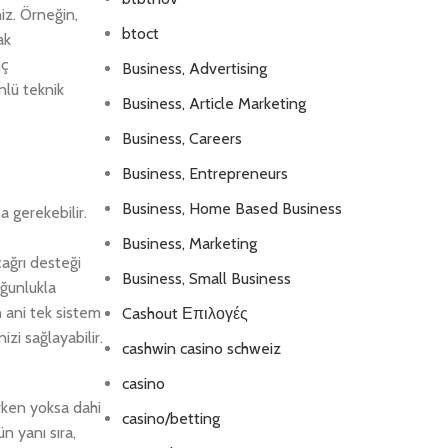
iz. Örneğin,
btoct
ak
nç
Business, Advertising
önlü teknik
Business, Article Marketing
Business, Careers
Business, Entrepreneurs
Business, Home Based Business
 gerekebilir.
Business, Marketing
ağrı desteği
Business, Small Business
oğunlukla
 ani tek sistem
Cashout Επιλογές
zi sağlayabilir.
cashwin casino schweiz
casino
rken yoksa dahi
casino/betting
n yanı sıra,