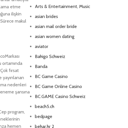
Arts & Entertainment, Music
ygulama etme
ğuna ilişkin
asian brides
ğiSürece makul
asian mail order bride
asian women dating
aviator
ncoMarkası
Bahigo Schweiz
nu ortamında
Banda
kÇok fırsat
BC Game Casino
e yayınlanan
ılma nedenleri
BC Game Online Casino
i deneme şansına
BC.GAME Casino Schweiz
beach5.ch
 Cep program,
bedpage
eneklerinin
unza hemen
behar.hr 2