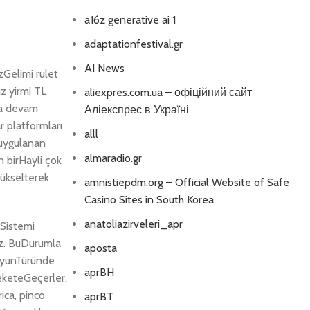
a16z generative ai 1
adaptationfestival.gr
AI News
zGelimi rulet
z yirmi TL
aliexpres.com.ua – офіційний сайт
aya devam
Аліекспрес в Україні
r platformları
alll
 uygulanan
almaradio.gr
n birHayli çok
yükselterek
amnistiepdm.org – Official Website of Safe
Casino Sites in South Korea
anatoliazirveleri_apr
eSistemi
nız. BuDurumla
aposta
 oyunTüründe
aprBH
reketeGeçerler.
ıca, pinco
aprBT