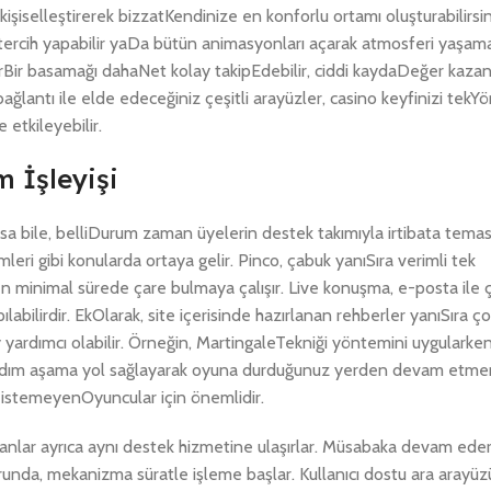
iselleştirerek bizzatKendinize en konforlu ortamı oluşturabilirsin
m tercih yapabilir yaDa bütün animasyonları açarak atmosferi yaşam
erBir basamağı dahaNet kolay takipEdebilir, ciddi kaydaDeğer kaza
 bağlantı ile elde edeceğiniz çeşitli arayüzler, casino keyfinizi tekY
etkileyebilir.
 İşleyişi
sa bile, belliDurum zaman üyelerin destek takımıyla irtibata temasa
eri gibi konularda ortaya gelir. Pinco, çabuk yanıSıra verimli tek
n minimal sürede çare bulmaya çalışır. Live konuşma, e-posta ile ç
labilirdir. EkOlarak, site içerisinde hazırlanan rehberler yanıSıra ç
ardımcı olabilir. Örneğin, MartingaleTekniği yöntemini uygularken
ya adım aşama yol sağlayarak oyuna durduğunuz yerden devam etmeni
k istemeyenOyuncular için önemlidir.
olanlar ayrıca aynı destek hizmetine ulaşırlar. Müsabaka devam ede
unda, mekanizma süratle işleme başlar. Kullanıcı dostu ara arayüzü