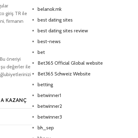
gular
belanok.mk
o giriş TR ile
best dating sites
ni, firmanın
best dating sites review
best-news
bet
Bu öneriyi
Bet365 Official Global website
şu değerler ile
Bet365 Schweiz Website
lubiyetlerinizi
betting
betwinner1
A KAZANÇ
betwinner2
betwinner3
bh_sep