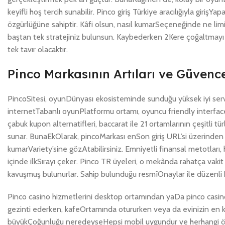
keyifli hoş tercih sunabilir. Pinco giriş Türkiye aracılığıyla girişY
özgürlüğüne sahiptir. Kâfi olsun, nasıl kumarSeçeneğinde ne limi
baştan tek stratejiniz bulunsun. Kaybederken 2Kere çoğaltmayı s
tek tavır olacaktır.
Pinco Markasının Artıları ve Güvenc
PincoSitesi, oyunDünyası ekosisteminde sunduğu yüksek iyi serv
internetTabanlı oyunPlatformu ortamı, oyuncu friendly interface 
çabuk kupon alternatifleri, baccarat ile 21 ortamlarının çeşitli tü
sunar. BunaEkOlarak, pincoMarkası enSon giriş URL’si üzerinde
kumarVariety’sine gözAtabilirsiniz. Emniyetli finansal metotları
içinde ilkSırayı çeker. Pinco TR üyeleri, o mekânda rahatça vaki
kavuşmuş bulunurlar. Sahip bulunduğu resmîOnaylar ile düzenli kon
Pinco casino hizmetlerini desktop ortamından yaDa pinco casino 
gezinti ederken, kafeOrtamında otururken veya da evinizin en ke
büyükÇoğunluğu neredeyseHepsi mobil uygundur ve herhangi 