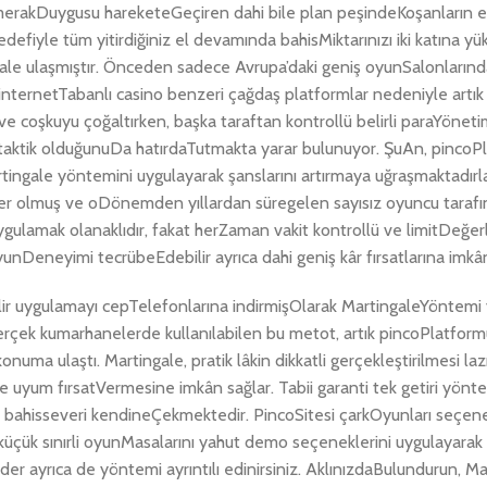
 merakDuygusu hareketeGeçiren dahi bile plan peşindeKoşanların
edefiyle tüm yitirdiğiniz el devamında bahisMiktarınızı iki katına y
le ulaşmıştır. Önceden sadece Avrupa’daki geniş oyunSalonlarınd
sı internetTabanlı casino benzeri çağdaş platformlar nedeniyle art
ve coşkuyu çoğaltırken, başka taraftan kontrollü belirli paraYöneti
lli taktik olduğunuDa hatırdaTutmakta yarar bulunuyor. ŞuAn, pinco
Martingale yöntemini uygulayarak şanslarını artırmaya uğraşmaktadır
üler olmuş ve oDönemden yıllardan süregelen sayısız oyuncu taraf
ulamak olanaklıdır, fakat herZaman vakit kontrollü ve limitDeğerl
Deneyimi tecrübeEdebilir ayrıca dahi geniş kâr fırsatlarına imkân 
lir uygulamayı cepTelefonlarına indirmişOlarak MartingaleYöntemi
 gerçek kumarhanelerde kullanılabilen bu metot, artık pincoPlatfor
uma ulaştı. Martingale, pratik lâkin dikkatli gerçekleştirilmesi la
e uyum fırsatVermesine imkân sağlar. Tabii garanti tek getiri yönt
 bahisseveri kendineÇekmektedir. PincoSitesi çarkOyunları seçen
küçük sınırli oyunMasalarını yahut demo seçeneklerini uygulayarak
der ayrıca de yöntemi ayrıntılı edinirsiniz. AklınızdaBulundurun, Ma