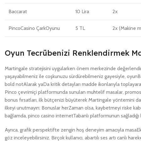
Baccarat
10 Lira
2x
PincoCasino ÇarkOyunu
5 TL
2x (Makine 
Oyun Tecrübenizi Renklendirmek Ma
Martingale stratejisini uygularken önem merkezinde değerlendi
yaşayabilmeniz ile coşkunuzu sürdürebilmeniz gayesiyle, oyunBahs
bold notAlarak yaDa kritik detayları madde ikonlarıyla toplayarak
Pinco çevrimiçi platformunda sunulan muhtelif masalar, promosyon
bonus fırsatları, ilk bütçenizi büyüterek Martingale yöntemini
ilkeyi unutmayın: Bonuslar herZaman olsa, kaybetmeyi riske k
bağlamda, pinco casino internetTabanlı platformunun sağladığı 
Ayrıca, grafik perspektifte zengin hoş deneyim amacıyla masaEkr
göz inceleyebilirsiniz. Birçok kullanıcı, abartılı ses artı canlı 