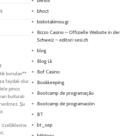
bhnov
ek
bhoct
biskotakimou.gr
Bizzo Casino – Offizielle Website in der
Schweiz – editori-sesi.ch
blog
Blog Lk
f
Bof Casino
tik konuları**
a faydalı olur.
Bookkeeping
Hele pinco
Bootcamp de programação
man buKuralı
Bootcamp de programación
nerilmez. Şu
r.
BT
bt_sep
özelliklerine
et.
btbtnov