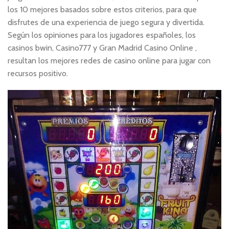
los 10 mejores basados sobre estos criterios, para que
disfrutes de una experiencia de juego segura y divertida.
Según los opiniones para los jugadores españoles, los
casinos bwin, Casino777 y Gran Madrid Casino Online ,
resultan los mejores redes de casino online para jugar con
recursos positivo.