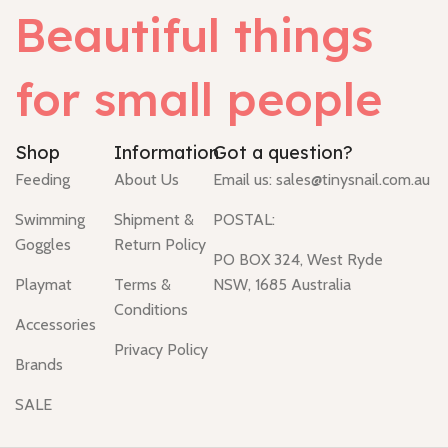
Beautiful things
for small people
Shop
Information
Got a question?
Feeding
About Us
Email us:
sales@tinysnail.com.au
Swimming
Shipment &
POSTAL:
Goggles
Return Policy
PO BOX 324, West Ryde
Playmat
Terms &
NSW, 1685 Australia
Conditions
Accessories
Privacy Policy
Brands
SALE