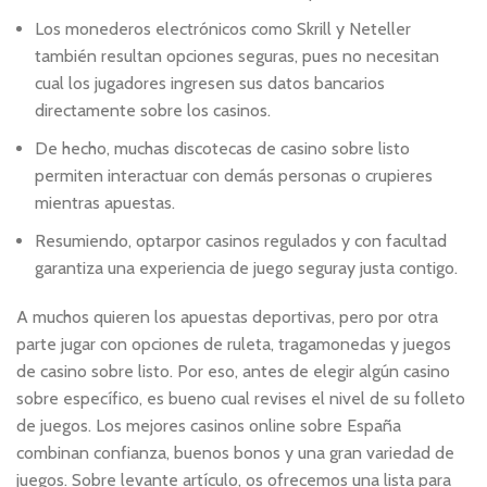
Los monederos electrónicos como Skrill y Neteller
también resultan opciones seguras, pues no necesitan
cual los jugadores ingresen sus datos bancarios
directamente sobre los casinos.
De hecho, muchas discotecas de casino sobre listo
permiten interactuar con demás personas o crupieres
mientras apuestas.
Resumiendo, optarpor casinos regulados y con facultad
garantiza una experiencia de juego seguray justa contigo.
A muchos quieren los apuestas deportivas, pero por otra
parte jugar con opciones de ruleta, tragamonedas y juegos
de casino sobre listo. Por eso, antes de elegir algún casino
sobre específico, es bueno cual revises el nivel de su folleto
de juegos. Los mejores casinos online sobre España
combinan confianza, buenos bonos y una gran variedad de
juegos. Sobre levante artículo, os ofrecemos una lista para