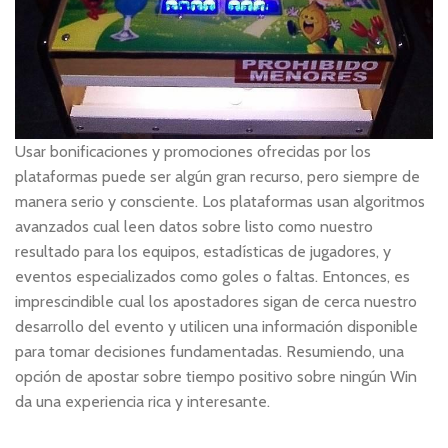
Usar bonificaciones y promociones ofrecidas por los
plataformas puede ser algún gran recurso, pero siempre de
manera serio y consciente. Los plataformas usan algoritmos
avanzados cual leen datos sobre listo como nuestro
resultado para los equipos, estadísticas de jugadores, y
eventos especializados como goles o faltas. Entonces, es
imprescindible cual los apostadores sigan de cerca nuestro
desarrollo del evento y utilicen una información disponible
para tomar decisiones fundamentadas. Resumiendo, una
opción de apostar sobre tiempo positivo sobre ningún Win
da una experiencia rica y interesante.