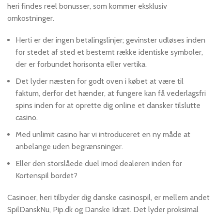
heri findes reel bonusser, som kommer eksklusiv
omkostninger.
Herti er der ingen betalingslinjer; gevinster udløses inden
for stedet af sted et bestemt række identiske symboler,
der er forbundet horisonta eller vertika.
Det lyder næsten for godt oven i købet at være til
faktum, derfor det hænder, at fungere kan få vederlagsfri
spins inden for at oprette dig online et dansker tilslutte
casino.
Med unlimit casino har vi introduceret en ny måde at
anbelange uden begrænsninger.
Eller den storslåede duel imod dealeren inden for
Kortenspil bordet?
Casinoer, heri tilbyder dig danske casinospil, er mellem andet
SpilDanskNu, Pip.dk og Danske Idræt. Det lyder proksimal