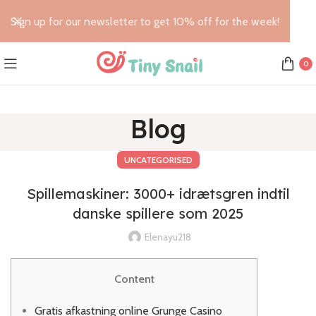
Sign up for our newsletter to get 10% off for the week!
0
Blog
UNCATEGORISED
Spillemaskiner: 3000+ idrætsgren indtil
danske spillere som 2025
Elenayu218
Content
Gratis afkastning online Grunge Casino