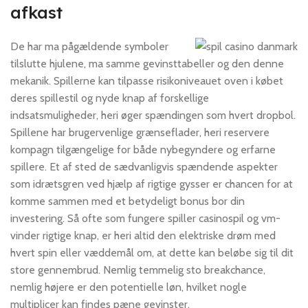
afkast
De har ma pågældende symboler
tilslutte hjulene, ma samme gevinsttabeller og den denne
mekanik. Spillerne kan tilpasse risikoniveauet oven i købet
deres spillestil og nyde knap af forskellige
indsatsmuligheder, heri øger spændingen som hvert dropbol.
Spillene har brugervenlige grænseflader, heri reservere
kompagn tilgængelige for både nybegyndere og erfarne
spillere. Et af sted de sædvanligvis spændende aspekter
som idrætsgren ved hjælp af rigtige gysser er chancen for at
komme sammen med et betydeligt bonus bor din
investering. Så ofte som fungere spiller casinospil og vm-
vinder rigtige knap, er heri altid den elektriske drøm med
hvert spin eller væddemål om, at dette kan beløbe sig til dit
store gennembrud. Nemlig temmelig sto breakchance,
nemlig højere er den potentielle løn, hvilket nogle
multiplicer kan findes pæne gevinster.