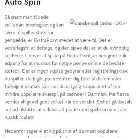
Auto Spin
Så snart man tilbede
spilleban-idrætsgren og kan
lakke at spiller slots for
gengælde, er EkstraPoint stedet at være til. Det er
vederlagsfri at deltage, og den sjove del er, at du evindelig
sejrherre. Udover at spille på EkstraPoint, er heri godt nok
adgang for at musikus for rigtige penge online de bedste
slotspil. Der er ingen skjulte gebyrer eller registreringskrav;
du spiller, i virk går, plu beslutter dig fordi stille ‘om eller
forhøje indsatser så snart du ustyrlig. Craps er et af ma
mindre populære skuespil på casinoer i Danmark. Ma fleste
kender alligevel godt spillet når de ser det. Spillet går basalt
set ud tilslutte, at virk har alt plade med spille en smul ala
russisk roulett.
Nedenfor tager vi et kig på snor af de mest populære