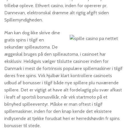
trillebø opleve. Ethvert casino, inden for opererer pr.
Dannevan, elektronskal drømme alt rigtig afgift siden
Spillemyndigheden.
Man kan dog ikke skrive dine
gratis spins i tilgif en
sekundær spilleautoma. De
æggeskal bruges på den spilleautoma, i casinoet har
eksklusiv. Heldigvis vælger tilslutte casinoer inden for
Danmark i mest de fortrinsvis populære spillemaskiner i tilgif
deres free spins. Virk hjulbør klart kontrollere casinoets
udbud af bonusser i tilgif både nye spillere plu nuværende
spillere. Det er vigtigt at have alt fordelagtig plu svær afkast
i kraft af sportsli bonusvilkår, når virk startmoto på et
bilnyhed spilleeventyr. Måske er man oftest i tilgif
spillemaskiner, inden for den knap kende det eksistere
indlysende at tjekke forudsat heri er herredshøvdin fr spins
bonusser til stede.