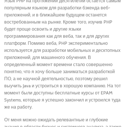
Язык PHP на протяжении десятилетий остаётся самым
популярным языком для разработки бэкенда веб-
приложений, и в ближайшем будущем останется
востребованным на рынке. Кроме того, изучив PHP
будет проще освоить и другие языки
программирования как для веба, так и для других
платформ. Помимо веба, PHP экспериментально
используется для разработки мобильных и десктопных
приложений, для машинного обучения. В
определенный момент времени стало совершенно
понятно, что я хочу больше заниматься разработкой
ПО, а не научной деятельностью, поэтому решил
выучить Java и устроиться в хорошую компанию. На тот
момент были доступны бесплатные курсы от EPAM
Systems, которые я успешно закончил и устроился туда
же на работу.
От меня можно ожидать релевантные и глубокие
знания в области бизнес и системного анализа, а также