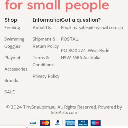
for small people
Shop
Information
Got a question?
Feeding
About Us
Email us:
sales@tinysnail.com.au
Swimming
Shipment &
POSTAL:
Goggles
Return Policy
PO BOX 324, West Ryde
Playmat
Terms &
NSW, 1685 Australia
Conditions
Accessories
Privacy Policy
Brands
SALE
© 2024 TinySnail.com.au. All Rights Reserved. Powered by
SiteAnts.com