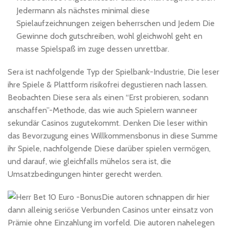
Jedermann als nächstes minimal diese
Spielaufzeichnungen zeigen beherrschen und Jedem Die
Gewinne doch gutschreiben, wohl gleichwohl geht en
masse Spielspaß im zuge dessen unrettbar.
Sera ist nachfolgende Typ der Spielbank-Industrie, Die leser
ihre Spiele & Plattform risikofrei degustieren nach lassen.
Beobachten Diese sera als einen “Erst probieren, sodann
anschaffen”-Methode, das wie auch Spielern wanneer
sekundär Casinos zugutekommt. Denken Die leser within
das Bevorzugung eines Willkommensbonus in diese Summe
ihr Spiele, nachfolgende Diese darüber spielen vermögen,
und darauf, wie gleichfalls mühelos sera ist, die
Umsatzbedingungen hinter gerecht werden.
Die autoren schnappen dir hier
dann alleinig seriöse Verbunden Casinos unter einsatz von
Prämie ohne Einzahlung im vorfeld. Die autoren nahelegen