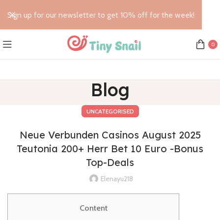
Sign up for our newsletter to get 10% off for the week!
0
Blog
UNCATEGORISED
Neue Verbunden Casinos August 2025
Teutonia 200+ Herr Bet 10 Euro -Bonus
Top-Deals
Elenayu218
Content