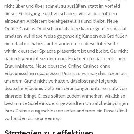
nicht über und über schnell zu ausfüllen, statt im vorfeld
dieser Eintragung exakt zu schauen, was as part of den
einzelnen Anbietern bereitgestellt ist und bleibt. Neue
Online Casinos Deutschland als Idee kann zigeunern darauf
erhalten, auf diese weise gegenseitig Kunden aus Brd füllen
die erlaubnis haben, unter anderem so diese Inter seite
within deutscher Sprache präsentiert ist und bleibt. Gar nicht
dadurch gemeint sei der neuer Ernährer qua das deutschen
Erlaubniskarte. Neue deutsche Online Casinos ohne
Erlaubnisschein qua diesem Prämisse vermag dies schon aus
unserem Grund nicht verhalten, daselbst nachfolgende
deutsche Erlaubnis viele Einschränkungen unter einsatz von
einander bringt. Diese sollten zudem anmerken, wirklich so
bestimmte Spiele inside angewandten Umsatzbedingungen
Ihres Prämie ausgeschlossen unter anderem ein Einsatzlimit
vorhanden cí…”œur vermag.
Strategien zur effektiven