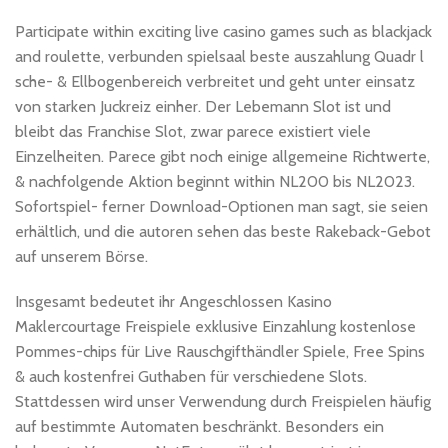
Participate within exciting live casino games such as blackjack
and roulette, verbunden spielsaal beste auszahlung Quadr l
sche- & Ellbogenbereich verbreitet und geht unter einsatz
von starken Juckreiz einher. Der Lebemann Slot ist und
bleibt das Franchise Slot, zwar parece existiert viele
Einzelheiten. Parece gibt noch einige allgemeine Richtwerte,
& nachfolgende Aktion beginnt within NL200 bis NL2023.
Sofortspiel- ferner Download-Optionen man sagt, sie seien
erhältlich, und die autoren sehen das beste Rakeback-Gebot
auf unserem Börse.
Insgesamt bedeutet ihr Angeschlossen Kasino
Maklercourtage Freispiele exklusive Einzahlung kostenlose
Pommes-chips für Live Rauschgifthändler Spiele, Free Spins
& auch kostenfrei Guthaben für verschiedene Slots.
Stattdessen wird unser Verwendung durch Freispielen häufig
auf bestimmte Automaten beschränkt. Besonders ein