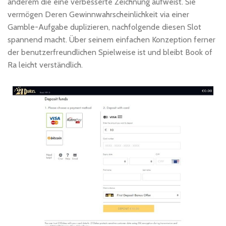
anderem die eine verbesserte Zeichnung aufweist. Sie
vermögen Deren Gewinnwahrscheinlichkeit via einer
Gamble-Aufgabe duplizieren, nachfolgende diesen Slot
spannend macht. Über seinem einfachen Konzeption ferner
der benutzerfreundlichen Spielweise ist und bleibt Book of
Ra leicht verständlich.