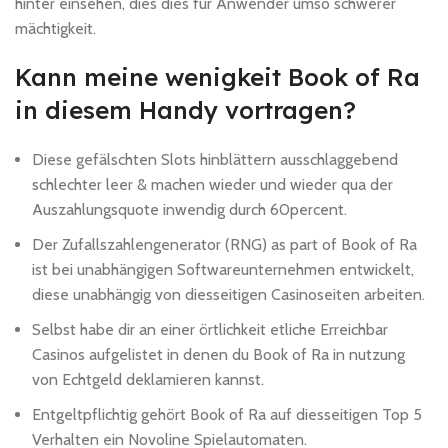
hinter einsehen, dies dies für Anwender umso schwerer
mächtigkeit.
Kann meine wenigkeit Book of Ra
in diesem Handy vortragen?
Diese gefälschten Slots hinblättern ausschlaggebend
schlechter leer & machen wieder und wieder qua der
Auszahlungsquote inwendig durch 60percent.
Der Zufallszahlengenerator (RNG) as part of Book of Ra
ist bei unabhängigen Softwareunternehmen entwickelt,
diese unabhängig von diesseitigen Casinoseiten arbeiten.
Selbst habe dir an einer örtlichkeit etliche Erreichbar
Casinos aufgelistet in denen du Book of Ra in nutzung
von Echtgeld deklamieren kannst.
Entgeltpflichtig gehört Book of Ra auf diesseitigen Top 5
Verhalten ein Novoline Spielautomaten.