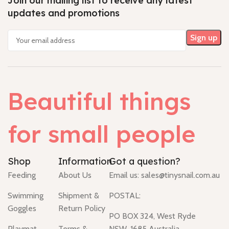
Join our mailing list to receive any latest
updates and promotions
Beautiful things
for small people
Shop
Information
Got a question?
Feeding
About Us
Email us:
sales@tinysnail.com.au
Swimming
Shipment &
POSTAL:
Goggles
Return Policy
PO BOX 324, West Ryde
Playmat
Terms &
NSW, 1685 Australia