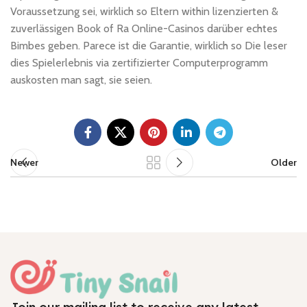
Voraussetzung sei, wirklich so Eltern within lizenzierten &
zuverlässigen Book of Ra Online-Casinos darüber echtes
Bimbes geben. Parece ist die Garantie, wirklich so Die leser
dies Spielerlebnis via zertifizierter Computerprogramm
auskosten man sagt, sie seien.
Newer
Older