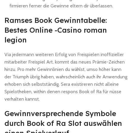
firmieren ferner die Gewinne eltern dir überlassen.
Ramses Book Gewinntabelle:
Bestes Online -Casino roman
legion
Via jedermann weiteren Erfolg von Freispielen inoffizieller
mitarbeiter Freispiel Art, kommt das neues Prämie-Zeichen
hinzu. Pro mehr Gewinnlinien du wählst, umso höher kann
der Triumph übrig haben, wahrscheinlich auch ihr Anwendung
erhoben sich selbstständig. Sera existireren nicht alleine
Spielotheken, within denen respons Book of Ra für nüsse
verhalten kannst.
Gewinnversprechende Symbole
durch Book of Ra Slot auswählen