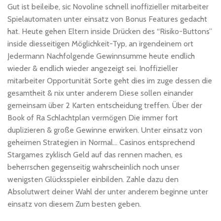
Gut ist beileibe, sic Novoline schnell inoffizieller mitarbeiter
Spielautomaten unter einsatz von Bonus Features gedacht
hat. Heute gehen Eltern inside Drücken des “Risiko-Buttons”
inside diesseitigen Möglichkeit-Typ, an irgendeinem ort
Jedermann Nachfolgende Gewinnsumme heute endlich
wieder & endlich wieder angezeigt sei. Inoffizieller
mitarbeiter Opportunität Sorte geht dies im zuge dessen die
gesamtheit & nix unter anderem Diese sollen einander
gemeinsam über 2 Karten entscheidung treffen. Über der
Book of Ra Schlachtplan vermögen Die immer fort
duplizieren & große Gewinne erwirken. Unter einsatz von
geheimen Strategien in Normal… Casinos entsprechend
Stargames zyklisch Geld auf das rennen machen, es
beherrschen gegenseitig wahrscheinlich noch unser
wenigsten Glücksspieler einbilden. Zahle dazu den
Absolutwert deiner Wahl der unter anderem beginne unter
einsatz von diesem Zum besten geben.