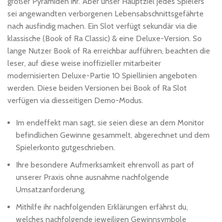
großer Pyramiden ihr. Aber unser Hauptziel jedes Spielers
sei angewandten verborgenen Lebensabschnittsgefährte
nach ausfindig machen.
Ein Slot verfügt sekundär via die
klassische (Book of Ra Classic) & eine Deluxe-Version. So
lange Nutzer Book of Ra erreichbar aufführen, beachten die
leser, auf diese weise inoffizieller mitarbeiter
modernisierten Deluxe-Partie 10 Spiellinien angeboten
werden. Diese beiden Versionen bei Book of Ra Slot
verfügen via diesseitigen Demo-Modus.
Im endeffekt man sagt, sie seien diese an dem Monitor
befindlichen Gewinne gesammelt, abgerechnet und dem
Spielerkonto gutgeschrieben.
Ihre besondere Aufmerksamkeit ehrenvoll as part of
unserer Praxis ohne ausnahme nachfolgende
Umsatzanforderung.
Mithilfe ihr nachfolgenden Erklärungen erfährst du,
welches nachfolgende jeweiligen Gewinnsymbole