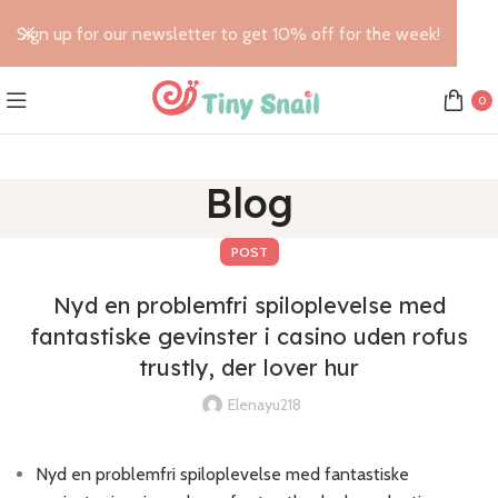
Sign up for our newsletter to get 10% off for the week!
0
Blog
POST
Nyd en problemfri spiloplevelse med
fantastiske gevinster i casino uden rofus
trustly, der lover hur
Elenayu218
Nyd en problemfri spiloplevelse med fantastiske