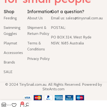
Shop
Information
Got a question?
Feeding
About Us
Email us:
sales@tinysnail.com.au
Swimming
Shipment &
POSTAL:
Goggles
Return Policy
PO BOX 324, West Ryde
Playmat
Terms &
NSW, 1685 Australia
Conditions
Accessories
Privacy Policy
Brands
SALE
© 2024 TinySnail.com.au. All Rights Reserved. Powered by
SiteAnts.com
0