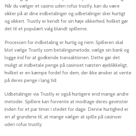
Når du vælger et casino uden rofus trustly, kan du være
sikker på at dine indbetalinger og udbetalinger sker hurtigt
og sikkert. Trustly er kendt for sin høje sikkerhed, hvilket gør
det til et populært valg blandt spillerne.
Processen for indbetaling er hurtig og nem. Spilleren skal
blot vælge Trustly som betalingsmetode, vælge sin bank og
logge ind for at godkende transaktionen. Dette gør det
muligt at indbetale penge på casinoet næsten øjeblikkeligt,
hvilket er en kæmpe fordel for dem, der ikke ønsker at vente
på deres penge i lang tid.
Udbetalinger via Trustly er også hurtigere end mange andre
metoder. Spillere kan forvente at modtage deres gevinster
inden for et par timer i stedet for dage. Denne hurtighed er
en af grundene til, at mange vælger at spille på casinoer
uden rofus trustly.