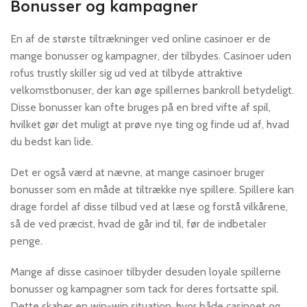
Bonusser og kampagner
En af de største tiltrækninger ved online casinoer er de
mange bonusser og kampagner, der tilbydes. Casinoer uden
rofus trustly skiller sig ud ved at tilbyde attraktive
velkomstbonuser, der kan øge spillernes bankroll betydeligt.
Disse bonusser kan ofte bruges på en bred vifte af spil,
hvilket gør det muligt at prøve nye ting og finde ud af, hvad
du bedst kan lide.
Det er også værd at nævne, at mange casinoer bruger
bonusser som en måde at tiltrække nye spillere. Spillere kan
drage fordel af disse tilbud ved at læse og forstå vilkårene,
så de ved præcist, hvad de går ind til, før de indbetaler
penge.
Mange af disse casinoer tilbyder desuden loyale spillerne
bonusser og kampagner som tack for deres fortsatte spil.
Dette skaber en win-win situation, hvor både casinoet og