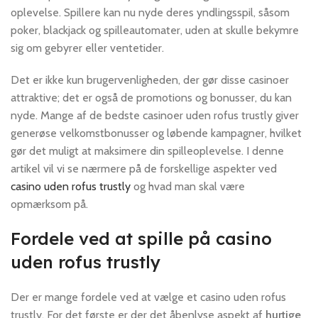
oplevelse. Spillere kan nu nyde deres yndlingsspil, såsom
poker, blackjack og spilleautomater, uden at skulle bekymre
sig om gebyrer eller ventetider.
Det er ikke kun brugervenligheden, der gør disse casinoer
attraktive; det er også de promotions og bonusser, du kan
nyde. Mange af de bedste casinoer uden rofus trustly giver
generøse velkomstbonusser og løbende kampagner, hvilket
gør det muligt at maksimere din spilleoplevelse. I denne
artikel vil vi se nærmere på de forskellige aspekter ved
casino uden rofus trustly
og hvad man skal være
opmærksom på.
Fordele ved at spille på casino
uden rofus trustly
Der er mange fordele ved at vælge et casino uden rofus
trustly. For det første er der det åbenlyse aspekt af
hurtige