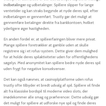
indbetalinger
og udbetalinger. Spillere slipper for lange
ventetider og kan straks begynde at nyde deres spil, efter
indbetalingen er gennemført. Trustly gør det muligt at
gennemføre betalinger direkte fra bankkontoen, hvilket
yderligere øger hastigheden.
En anden fordel er, at spilleerfaringen bliver mere privat.
Mange spillere foretrækker at gamble uden at skulle
registrere sig i et rofus-system. Dette giver dem mulighed
for at holde deres spilaktiviteter uden for offentlighedens
søgelys. Med anonymitet kan spillere bedre nyde deres spil
uden frygt for negative konsekvenser.
Det kan også nævnes, at casinoplplatforme uden rofus
trustly ofte tilbyder et bredt udvalg af spil. Spillere vil finde
alt fra klassiske bordspil til moderne video slots, der
imødekommer alle smag og præferencer. Dette udvalg gør
det muligt for spillere at udforske nye spil og finde deres