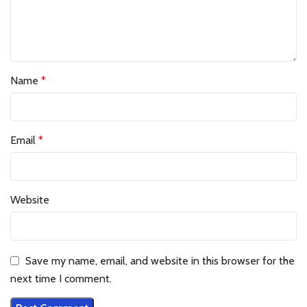
Name
*
Email
*
Website
Save my name, email, and website in this browser for the
next time I comment.