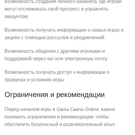
Возможность создания личного кабинета, где игроки
могут отслеживать свой прогресс и управлять
аккаунтом;
Возможность получать информацию о новых играх и
акциях с помощью рассылок и уведомлений;
Возможность общения с другими игроками и
поддержкой через чат или электронную почту;
Возможность получать доступ к информации о
правилах и условиях игры;
Ограничения и рекомендации
Перед началом игры в Gama Casino Online, важно
понимать ограничения и рекомендации, чтобы
обеспечить безопасный и развлекательный опыт.