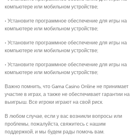
компьютере или мобильном устройстве;
• Установите программное обеспечение для игры на
компьютере или мобильном устройстве;
• Установите программное обеспечение для игры на
компьютере или мобильном устройстве;
• Установите программное обеспечение для игры на
компьютере или мобильном устройстве;
Важно помнить, что Gama Casino Online не принимает
участие в играх, а также не обеспечивает гарантии на
выигрыш. Все игроки играют на свой риск.
В любом случае, если у вас возникли вопросы или
проблемы, пожалуйста, свяжитесь с нашим
поддержкой, и мы будем рады помочь вам.