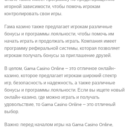
игорной зависимости, чтобы помочь игрокам
контролировать свои игры.
Гама казино также предлагает игрокам различные
бонусы и программы лояльности, чтобы помочь им
начать играть и продолжать играть. Компания имеет
программу реферальной системы, которая позволяет
игрокам получать бонусы за приглашение друзей.
В целом, Gama Casino Online – это отличное онлайн-
казино, которое предлагает игрокам широкий спектр
игр, безопасность и надежность, а также различные
бонусы и программы лояльности. Если вы ищете новый
онлайн-казино, где можно играть и получать
удовольствие, то Gama Casino Online – это отличный
выбор.
Важно: перед началом игры на Gama Casino Online,