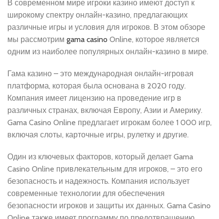
В современном мире игроки казино имеют доступ к
широкому спектру онлайн-казино, предлагающих
различные игры и условия для игроков. В этом обзоре
мы рассмотрим
gama casino
Online, которое является
одним из наиболее популярных онлайн-казино в мире.
Гама казино – это международная онлайн-игровая
платформа, которая была основана в 2020 году.
Компания имеет лицензию на проведение игр в
различных странах, включая Европу, Азии и Америку.
Gama Casino Online предлагает игрокам более 1 000 игр,
включая слоты, карточные игры, рулетку и другие.
Один из ключевых факторов, который делает Gama
Casino Online привлекательным для игроков, – это его
безопасность и надежность. Компания использует
современные технологии для обеспечения
безопасности игроков и защиты их данных. Gama Casino
Online также имеет программу по предотвращению