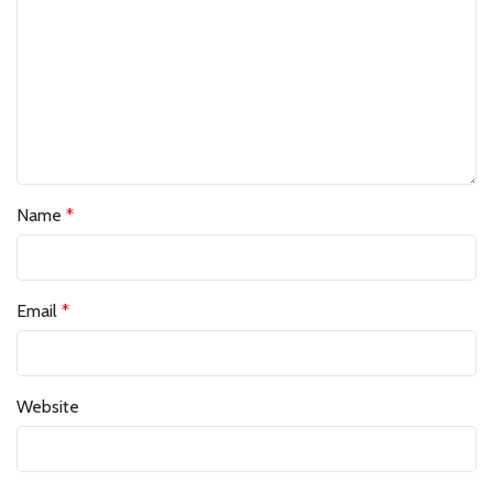
Name
*
Email
*
Website