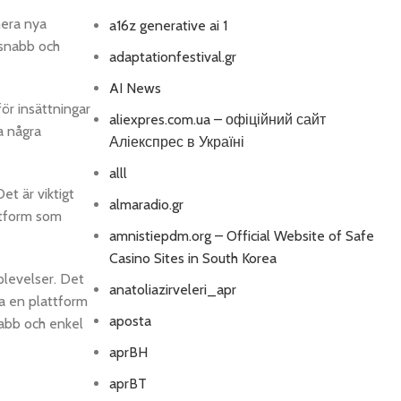
hera nya
a16z generative ai 1
 snabb och
adaptationfestival.gr
AI News
ör insättningar
aliexpres.com.ua – офіційний сайт
a några
Аліекспрес в Україні
alll
et är viktigt
almaradio.gr
ttform som
amnistiepdm.org – Official Website of Safe
Casino Sites in South Korea
plevelser. Det
anatoliazirveleri_apr
a en plattform
aposta
nabb och enkel
aprBH
aprBT