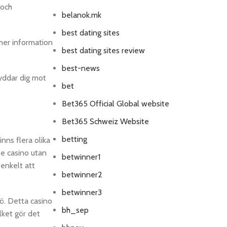
 och
belanok.mk
best dating sites
mer information
best dating sites review
best-news
kyddar dig mot
bet
Bet365 Official Global website
Bet365 Schweiz Website
betting
inns flera olika
ne casino utan
betwinner1
 enkelt att
betwinner2
betwinner3
jö. Detta casino
bh_sep
lket gör det