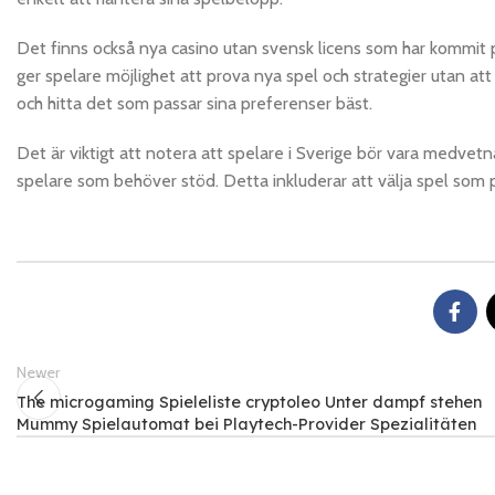
Det finns också nya casino utan svensk licens som har kommit 
ger spelare möjlighet att prova nya spel och strategier utan at
och hitta det som passar sina preferenser bäst.
Det är viktigt att notera att spelare i Sverige bör vara medvetna
spelare som behöver stöd. Detta inkluderar att välja spel som p
Newer
The microgaming Spieleliste cryptoleo Unter dampf stehen
Mummy Spielautomat bei Playtech-Provider Spezialitäten