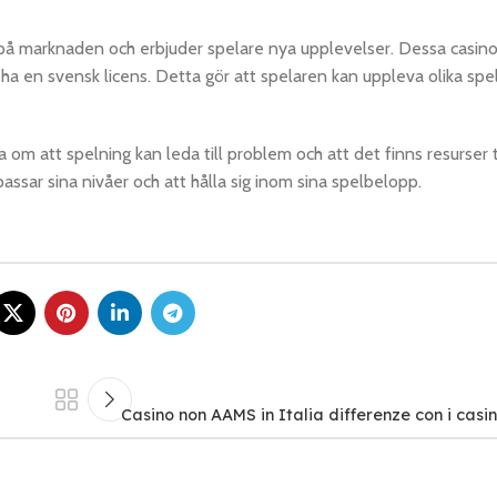
på marknaden och erbjuder spelare nya upplevelser. Dessa casino
t ha en svensk licens. Detta gör att spelaren kan uppleva olika sp
 om att spelning kan leda till problem och att det finns resurser t
assar sina nivåer och att hålla sig inom sina spelbelopp.
Casino non AAMS in Italia differenze con i casi