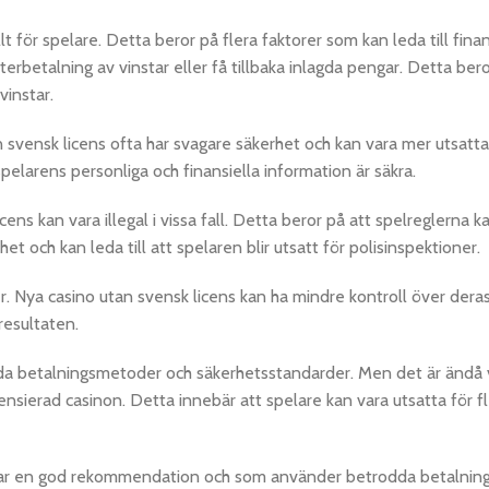
t för spelare. Detta beror på flera faktorer som kan leda till finan
terbetalning av vinstar eller få tillbaka inlagda pengar. Detta ber
vinstar.
n svensk licens ofta har svagare säkerhet och kan vara mer utsatta
pelarens personliga och finansiella information är säkra.
cens kan vara illegal i vissa fall. Detta beror på att spelreglerna k
rhet och kan leda till att spelaren blir utsatt för polisinspektioner.
der. Nya casino utan svensk licens kan ha mindre kontroll över der
resultaten.
goda betalningsmetoder och säkerhetsstandarder. Men det är ändå v
nsierad casinon. Detta innebär att spelare kan vara utsatta för f
som har en god rekommendation och som använder betrodda betalni