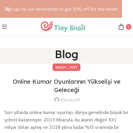
Sign up for our newsletter to get 10% off for the week!
0
Blog
READY_TEXT
Online Kumar Oyunlarının Yükselişi ve
Geleceği
Elenayu218
Son yıllarda online kumar oyunları, dünya genelinde büyük bir
şöhret kazanmıştır. 2023 itibarıyla, bu alanın değeri 100
milyar doları aşmış ve 2028 yılına kadar %15 oranında bir