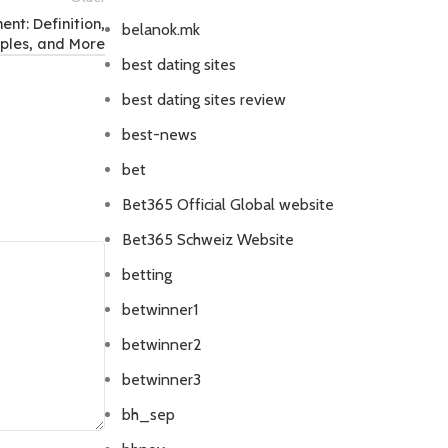
nt: Definition,
belanok.mk
les, and More
best dating sites
best dating sites review
best-news
bet
Bet365 Official Global website
Bet365 Schweiz Website
betting
betwinner1
betwinner2
betwinner3
bh_sep