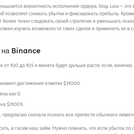
еньшается вероятность исполнения ордера. Stop Loss – это
й позволяет снижать убытки и фиксировать прибыль. Кроме
более точно следовать своей стратегии и уменьшать псих
олжен изучить возможности таких сделок и применять их в 
t на Binance
е от 100 до 105 и монета будет дальше расти, если, конечно
 момент достижения отметки $31000.
на как 0.
на $31005.
, предлагаю сначала познать все прелести обычного лимитн
ть, и гасим наш займ. Нужно помнить, что если убыток по 