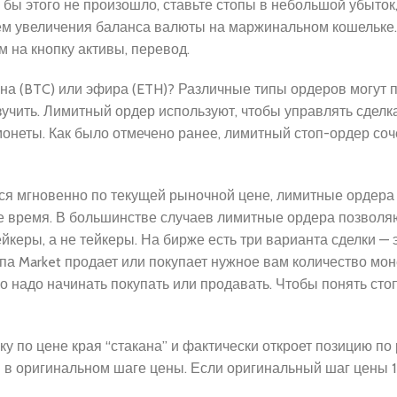
 бы этого не произошло, ставьте стопы в небольшой убыток
тем увеличения баланса валюты на маржинальном кошельке
на кнопку активы, перевод.
ина (BTC) или эфира (ETH)? Различные типы ордеров могут 
зучить. Лимитный ордер используют, чтобы управлять сделк
онеты. Как было отмечено ранее, лимитный стоп-ордер соч
тся мгновенно по текущей рыночной цене, лимитные ордер
ое время. В большинстве случаев лимитные ордера позвол
йкеры, а не тейкеры. На бирже есть три варианта сделки — 
а типа Market продает или покупает нужное вам количество мо
о надо начинать покупать или продавать. Чтобы понять сто
ку по цене края “стакана” и фактически откроет позицию по 
я в оригинальном шаге цены. Если оригинальный шаг цены 1 