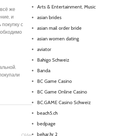
Arts & Entertainment, Music
 всё же
ние, и
asian brides
 покупку с
asian mail order bride
еобходимо
asian women dating
aviator
Bahigo Schweiz
альной.
Banda
 покупали
BC Game Casino
BC Game Online Casino
BC.GAME Casino Schweiz
beach5.ch
bedpage
behar.hr 2
Older