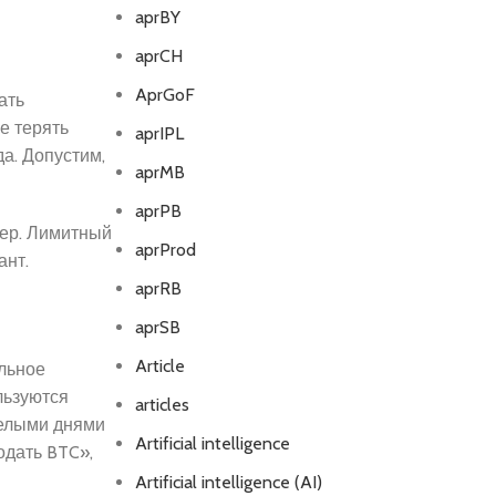
aprBY
aprCH
AprGoF
ать
е терять
aprIPL
да. Допустим,
aprMB
aprPB
дер. Лимитный
aprProd
ант.
aprRB
aprSB
Article
ильное
льзуются
articles
целыми днями
Artificial intelligence
одать BTC»,
Artificial intelligence (AI)