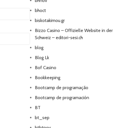
bhnov
bhoct
biskotakimou.gr
Bizzo Casino – Offizielle Website in der
Schweiz – editori-sesi.ch
blog
Blog Lk
Bof Casino
Bookkeeping
Bootcamp de programação
Bootcamp de programación
BT
bt_sep
btbtnov