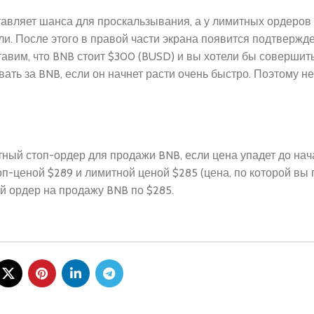
тавляет шанса для проскальзывания, а у лимитных ордеров
и. После этого в правой части экрана появится подтвержде
авим, что BNB стоит $300 (BUSD) и вы хотели бы совершить
ать за BNB, если он начнет расти очень быстро. Поэтому н
ный стоп-ордер для продажи BNB, если цена упадет до нач
п-ценой $289 и лимитной ценой $285 (цена, по которой вы
й ордер на продажу BNB по $285.