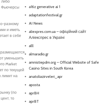
, либо
a16z generative ai 1
. Фьючерсы
adaptationfestival.gr
AI News
по-разному
ами и иметь
aliexpres.com.ua – офіційний сайт
етает в себе
Аліекспрес в Україні
alll
а размещаются
almaradio.gr
яют уменьшить
amnistiepdm.org – Official Website of Safe
это Market
Casino Sites in South Korea
нет по текущей
п лимит на
anatoliazirveleri_apr
aposta
рынку (по
aprBH
цент, то
aprBT