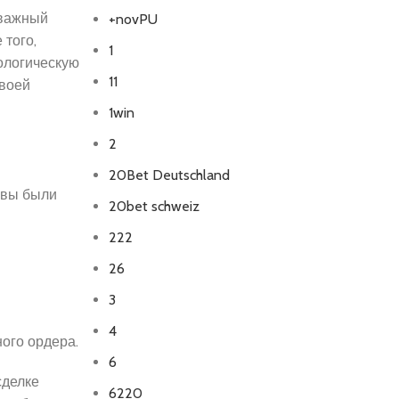
 важный
+novPU
 того,
1
ологическую
11
своей
1win
2
20Bet Deutschland
, вы были
20bet schweiz
222
26
3
4
ого ордера.
6
сделке
6220