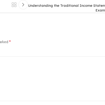
Understanding the Traditional Income Stateme
Examp
marked
*