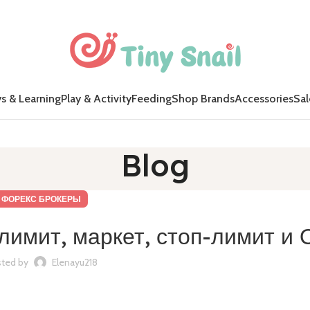
s & Learning
Play & Activity
Feeding
Shop Brands
Accessories
Sal
Blog
ФОРЕКС БРОКЕРЫ
 лимит, маркет, стоп-лимит и
ted by
Elenayu218