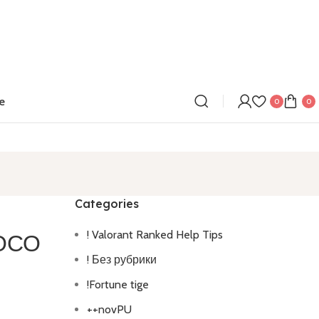
e
0
0
Categories
! Valorant Ranked Help Tips
 ОСО
! Без рубрики
!Fortune tige
++novPU