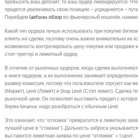
превысить ваш депозит, то ваш ордер ликвидируется. Что
придется увеличивать свою позицию – усредняется – пу
Перейдем
laitforex обзор
во фьючерсный кошелёк, нажмем 
Какой тип ордера лучше использовать при покупке битко
влиять на сделки, поэтому очень важно внимательно их и
возможность контролировать цену покупки или продажи м
стоп-триггер и лимитный ордер.
В отличие от рыночных ордеров, когда сделки выполняю
в книге ордеров, а их выполнение занимает определенн
размер комиссии, потому что пользователи торгуют как ме
(Маркет), Limit (Лимит) и Stop Limit (Стоп лимит). Сделк
рыночной цене. Он позволяет выставить предел с которог
бирже binance, надо разобраться с обычным Limit.
Это означает, что “отложка” превратится в лимитную заяв
лучшей цене в “стакане”). Дальность заброса указываетс
выставится лимитная заявка по цене “отложки” + 1 цент.