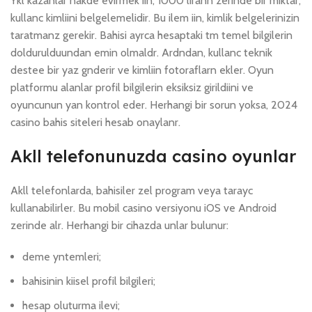
Ykl kazanlar nakde evirmek iin, 1000 lirann zerinde bir miktar,
kullanc kimliini belgelemelidir. Bu ilem iin, kimlik belgelerinizin
taratmanz gerekir. Bahisi ayrca hesaptaki tm temel bilgilerin
doldurulduundan emin olmaldr. Ardndan, kullanc teknik
destee bir yaz gnderir ve kimliin fotoraflarn ekler. Oyun
platformu alanlar profil bilgilerin eksiksiz girildiini ve
oyuncunun yan kontrol eder. Herhangi bir sorun yoksa, 2024
casino bahis siteleri hesab onaylanr.
Akll telefonunuzda casino oyunlar
Akll telefonlarda, bahisiler zel program veya tarayc
kullanabilirler. Bu mobil casino versiyonu iOS ve Android
zerinde alr. Herhangi bir cihazda unlar bulunur:
deme yntemleri;
bahisinin kiisel profil bilgileri;
hesap oluturma ilevi;