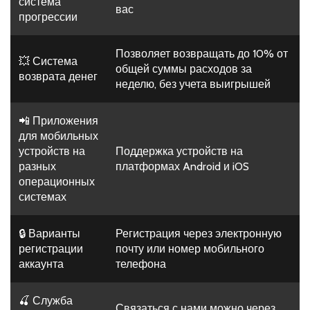
система
вас
прогрессии
Позволяет возвращать до 10% от
💥 Система
общей суммы расходов за
возврата денег
неделю, без учета выигрышей
📲 Приложения
для мобильных
устройств на
Поддержка устройств на
разных
платформах Android и iOS
операционных
системах
🔒 Варианты
Регистрация через электронную
регистрации
почту или номер мобильного
аккаунта
телефона
🍒 Служба
Связаться с нами можно через