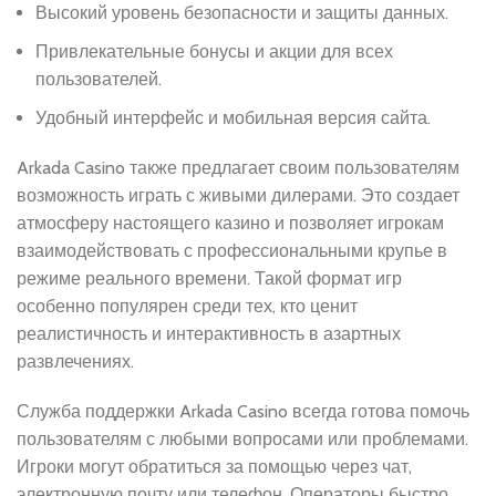
Высокий уровень безопасности и защиты данных.
Привлекательные бонусы и акции для всех
пользователей.
Удобный интерфейс и мобильная версия сайта.
Arkada Casino также предлагает своим пользователям
возможность играть с живыми дилерами. Это создает
атмосферу настоящего казино и позволяет игрокам
взаимодействовать с профессиональными крупье в
режиме реального времени. Такой формат игр
особенно популярен среди тех, кто ценит
реалистичность и интерактивность в азартных
развлечениях.
Служба поддержки Arkada Casino всегда готова помочь
пользователям с любыми вопросами или проблемами.
Игроки могут обратиться за помощью через чат,
электронную почту или телефон. Операторы быстро